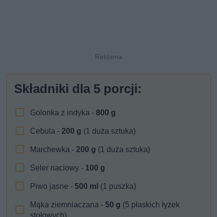
Składniki dla
5
porcji:
Golonka z indyka -
800
g
Cebula -
200
g
(1 duża sztuka)
Marchewka -
200
g
(1 duża sztuka)
Seler naciowy -
100
g
Piwo jasne -
500
ml
(1 puszka)
Mąka ziemniaczana -
50
g
(5 płaskich łyżek
stołowych)