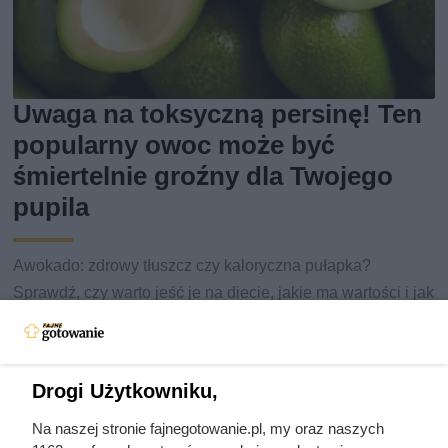
Uwaga na toksyczną persinę! Ten
popularny owoc może być
śmiertelnie groźny dla Twojego
pupila
Awokado: zdrowy tłuszcz czy kaloryczna pułapka?
Sprawdź, czy warto jeść je na diecie, jakie ma wartości i jak
je włączyć do menu.
Drogi Użytkowniku,
Na naszej stronie fajnegotowanie.pl, my oraz naszych