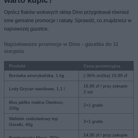
Oprócz flaków wołowych sklep Dino przygotował również
inne genialne promocje i rabaty. Sprawdź, co znajdziesz w
najnowszej gazetce.
Najciekawsze promocje w Dino - gazetka do 11
sierpnia
Produkt
Cena promocyjna
Borówka amerykańska, 1 kg
(-36% zniżka) 15,99 zł
16,85 zł / przy zakupie
Lody Grycan waniliowe, 1,1 l
2 szt.
Mus jabłko malina Owolovo,
2+1 gratis
200g
Wafelek czekoladowy top
3+1 gratis
Góralki, 40g
14,95 zł / przy zakupie
Bombonierka Merci, 250g