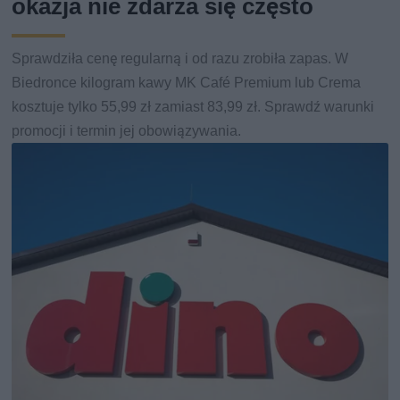
okazja nie zdarza się często
Sprawdziła cenę regularną i od razu zrobiła zapas. W
Biedronce kilogram kawy MK Café Premium lub Crema
kosztuje tylko 55,99 zł zamiast 83,99 zł. Sprawdź warunki
promocji i termin jej obowiązywania.