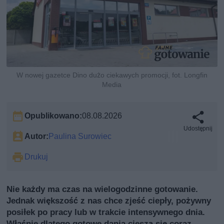
W nowej gazetce Dino dużo ciekawych promocji, fot. Longfin
Media
Opublikowano:
08.08.2026
Udostępnij
Autor:
Paulina Surowiec
Drukuj
Nie każdy ma czas na wielogodzinne gotowanie.
Jednak większość z nas chce zjeść ciepły, pożywny
posiłek po pracy lub w trakcie intensywnego dnia.
Właśnie dlatego gotowe dania cieszą się coraz