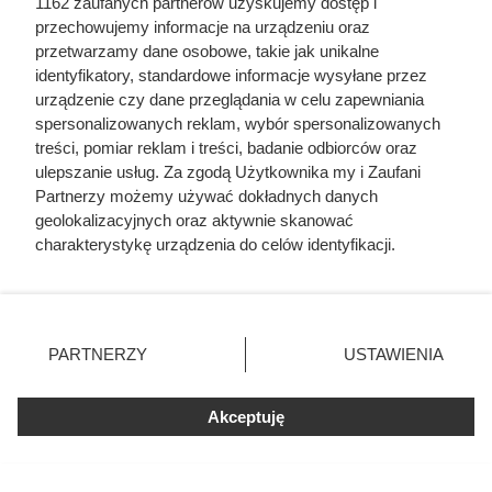
1162 zaufanych partnerów uzyskujemy dostęp i
przechowujemy informacje na urządzeniu oraz
przetwarzamy dane osobowe, takie jak unikalne
identyfikatory, standardowe informacje wysyłane przez
urządzenie czy dane przeglądania w celu zapewniania
spersonalizowanych reklam, wybór spersonalizowanych
treści, pomiar reklam i treści, badanie odbiorców oraz
ulepszanie usług. Za zgodą Użytkownika my i Zaufani
Partnerzy możemy używać dokładnych danych
geolokalizacyjnych oraz aktywnie skanować
Biedronka daje 5 produktów
charakterystykę urządzenia do celów identyfikacji.
gratis. Do tego rabaty sięgają 90%
Ponieważ cenimy Twoją prywatność, prosimy o zgodę na
korzystanie z tych technologii poprzez kliknięcie
„Akceptuję”. Zgoda jest dobrowolna i zawsze możesz ją
Biedronka przygotowała prawdziwy festiwal promocji.
zmienić/wycofać klikając przycisk ustawień prywatności
PARTNERZY
USTAWIENIA
Czekają akcje 5+5 gratis, rabaty sięgające nawet 90% i
znajdujący się w lewym dolnym rogu strony
. Niektóre
oferta z drugim produktem 60% taniej.
rodzaje przetwarzania danych nie wymagają zgody
Akceptuję
użytkownika, ale masz prawo sprzeciwić się takiemu
przetwarzaniu. Preferencje będą miały zastosowania tylko
na tej witrynie.