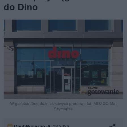
do Dino
W gazetce Dino dużo ciekawych promocji, fot. MOZCO Mat
Szymański
Opublikowano:
06.08.2026