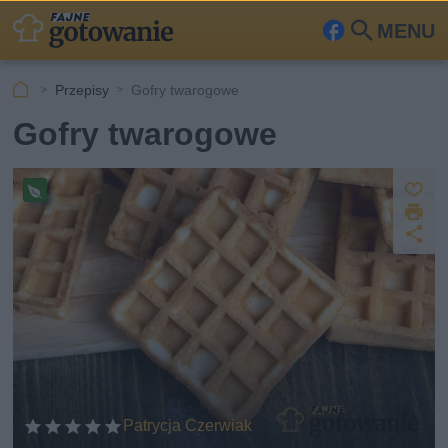
MENU
Fa
Szu
ceb
kaj
Przepisy
Gofry twarogowe
ook
Gofry twarogowe
Z
D
a
Pr
z
U
p
r
e
u
d
i
pi
s
o
k
s
st
z
u
w
ę
j
e
p
g
et
n
ar
ij
ia
ń
Patrycja Czerwiak
sk