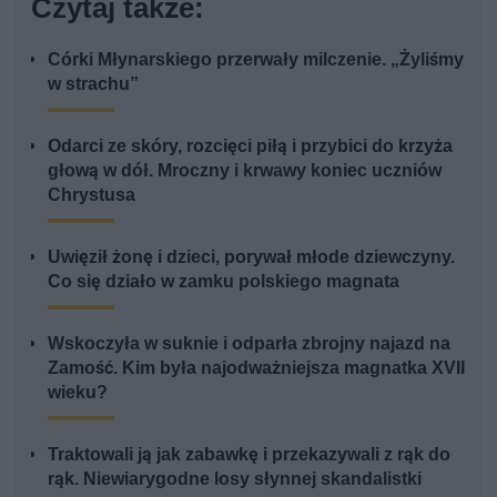
Czytaj także:
Córki Młynarskiego przerwały milczenie. „Żyliśmy
w strachu”
Odarci ze skóry, rozcięci piłą i przybici do krzyża
głową w dół. Mroczny i krwawy koniec uczniów
Chrystusa
Uwięził żonę i dzieci, porywał młode dziewczyny.
Co się działo w zamku polskiego magnata
Wskoczyła w suknie i odparła zbrojny najazd na
Zamość. Kim była najodważniejsza magnatka XVII
wieku?
Traktowali ją jak zabawkę i przekazywali z rąk do
rąk. Niewiarygodne losy słynnej skandalistki