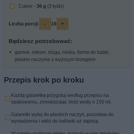
Cukier -
36
g
(3 łyżki)
-
+
Liczba porcji:
16
Będziesz potrzebować:
garnek, mikser, rózga, miska, forma do babki,
płaskie naczynie z wyższym brzegiem
Przepis krok po kroku
Każdą galaretkę przygotuj według przepisu na
opakowaniu, zmniejszając ilość wody o 150 ml.
Galaretki wylej do płaskich naczyń, pozostaw do
wystudzenia i włóż do lodówki aż stężeją.
W garnku podgrzej mleko, rozpuść w nim żelatynę i