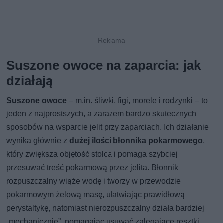
Suszone owoce na zaparcia: jak
działają
Suszone owoce
– m.in. śliwki, figi, morele i rodzynki – to
jeden z najprostszych, a zarazem bardzo skutecznych
sposobów na wsparcie jelit przy zaparciach. Ich działanie
wynika głównie z
dużej ilości błonnika pokarmowego
,
który zwiększa objętość stolca i pomaga szybciej
przesuwać treść pokarmową przez jelita. Błonnik
rozpuszczalny wiąże wodę i tworzy w przewodzie
pokarmowym żelową masę, ułatwiając prawidłową
perystaltykę, natomiast nierozpuszczalny działa bardziej
„mechanicznie”, pomagając usuwać zalegające resztki.