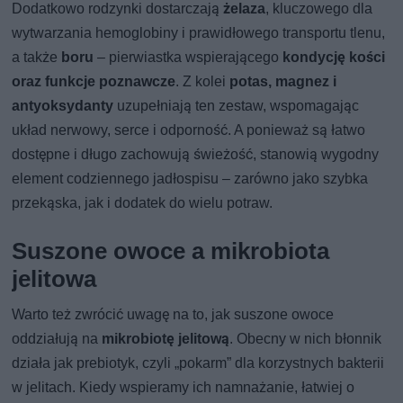
Dodatkowo rodzynki dostarczają
żelaza
, kluczowego dla
wytwarzania hemoglobiny i prawidłowego transportu tlenu,
a także
boru
– pierwiastka wspierającego
kondycję kości
oraz funkcje poznawcze
. Z kolei
potas, magnez i
antyoksydanty
uzupełniają ten zestaw, wspomagając
układ nerwowy, serce i odporność. A ponieważ są łatwo
dostępne i długo zachowują świeżość, stanowią wygodny
element codziennego jadłospisu – zarówno jako szybka
przekąska, jak i dodatek do wielu potraw.
Suszone owoce a mikrobiota
jelitowa
Warto też zwrócić uwagę na to, jak suszone owoce
oddziałują na
mikrobiotę jelitową
. Obecny w nich błonnik
działa jak prebiotyk, czyli „pokarm” dla korzystnych bakterii
w jelitach. Kiedy wspieramy ich namnażanie, łatwiej o