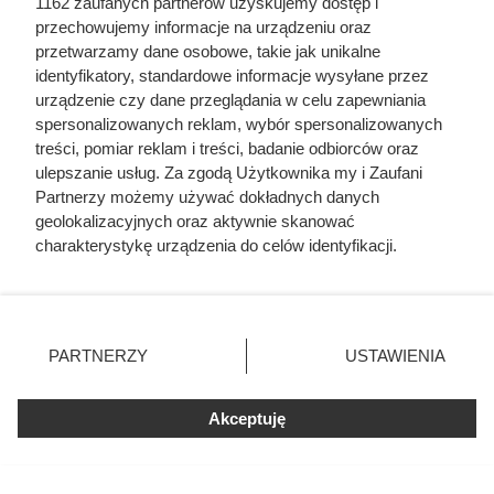
1162 zaufanych partnerów uzyskujemy dostęp i
przechowujemy informacje na urządzeniu oraz
przetwarzamy dane osobowe, takie jak unikalne
identyfikatory, standardowe informacje wysyłane przez
urządzenie czy dane przeglądania w celu zapewniania
spersonalizowanych reklam, wybór spersonalizowanych
treści, pomiar reklam i treści, badanie odbiorców oraz
ulepszanie usług. Za zgodą Użytkownika my i Zaufani
Partnerzy możemy używać dokładnych danych
geolokalizacyjnych oraz aktywnie skanować
charakterystykę urządzenia do celów identyfikacji.
Ponieważ cenimy Twoją prywatność, prosimy o zgodę na
korzystanie z tych technologii poprzez kliknięcie
„Akceptuję”. Zgoda jest dobrowolna i zawsze możesz ją
zmienić/wycofać klikając przycisk ustawień prywatności
PARTNERZY
USTAWIENIA
Kupiła wgniecioną puszkę z
znajdujący się w lewym dolnym rogu strony
. Niektóre
pomidorami. Zobaczyła
rodzaje przetwarzania danych nie wymagają zgody
Akceptuję
użytkownika, ale masz prawo sprzeciwić się takiemu
spuchnięte wieczko i szybko
przetwarzaniu. Preferencje będą miały zastosowania tylko
wrzuciła ją do kosza
na tej witrynie.