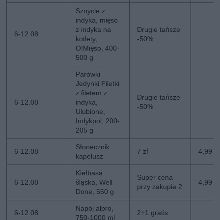
Sznycle z
indyka, mięso
z indyka na
Drugie tańsze
6-12.08
kotlety,
-50%
O!Mięso, 400-
500 g
Parówki
Jedynki Filetki
z filetem z
Drugie tańsze
6-12.08
indyka,
-50%
Ulubione,
Indykpol, 200-
205 g
Słonecznik
6-12.08
7 zł
4,99 zł
kapelusz
Kiełbasa
Super cena
6-12.08
śląska, Well
4,99 z
przy zakupie 2
Done, 550 g
Napój alpro,
6-12.08
2+1 gratis
750-1000 ml