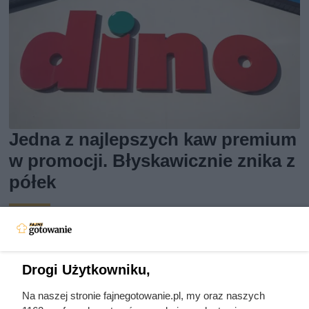
Jedna z najlepszych kaw premium
w promocji. Błyskawicznie znika z
półek
Lavazza Qualità Oro w atrakcyjnej promocji w Dino.
Sprawdź, dlaczego warto skorzystać z oferty i do kiedy jest
ważna.
Drogi Użytkowniku,
Na naszej stronie fajnegotowanie.pl, my oraz naszych