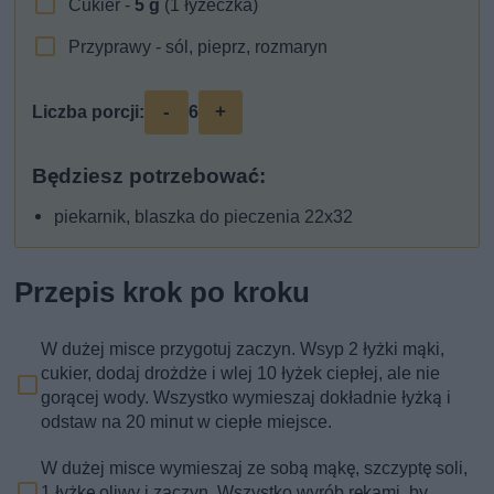
Cukier -
5
g
(1 łyżeczka)
Przyprawy - sól, pieprz, rozmaryn
-
+
Liczba porcji:
6
Będziesz potrzebować:
piekarnik, blaszka do pieczenia 22x32
Przepis krok po kroku
W dużej misce przygotuj zaczyn. Wsyp 2 łyżki mąki,
cukier, dodaj drożdże i wlej 10 łyżek ciepłej, ale nie
gorącej wody. Wszystko wymieszaj dokładnie łyżką i
odstaw na 20 minut w ciepłe miejsce.
W dużej misce wymieszaj ze sobą mąkę, szczyptę soli,
1 łyżkę oliwy i zaczyn. Wszystko wyrób rękami, by