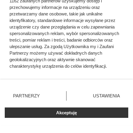
1162 zaufanych partnerów uzyskujemy dostęp i
przechowujemy informacje na urządzeniu oraz
przetwarzamy dane osobowe, takie jak unikalne
identyfikatory, standardowe informacje wysyłane przez
urządzenie czy dane przeglądania w celu zapewniania
spersonalizowanych reklam, wybór spersonalizowanych
treści, pomiar reklam i treści, badanie odbiorców oraz
ulepszanie usług. Za zgodą Użytkownika my i Zaufani
Partnerzy możemy używać dokładnych danych
geolokalizacyjnych oraz aktywnie skanować
charakterystykę urządzenia do celów identyfikacji.
Ponieważ cenimy Twoją prywatność, prosimy o zgodę na
korzystanie z tych technologii poprzez kliknięcie
Uwaga na toksyczną persinę! Ten
„Akceptuję”. Zgoda jest dobrowolna i zawsze możesz ją
popularny owoc może być
zmienić/wycofać klikając przycisk ustawień prywatności
PARTNERZY
USTAWIENIA
śmiertelnie groźny dla Twojego
znajdujący się w lewym dolnym rogu strony
. Niektóre
rodzaje przetwarzania danych nie wymagają zgody
pupila
Akceptuję
użytkownika, ale masz prawo sprzeciwić się takiemu
przetwarzaniu. Preferencje będą miały zastosowania tylko
Awokado: zdrowy tłuszcz czy kaloryczna pułapka?
na tej witrynie.