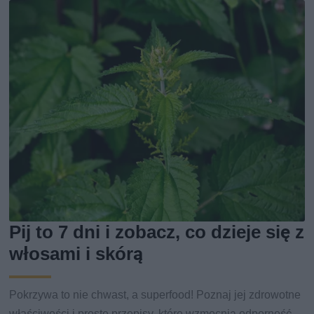
Pij to 7 dni i zobacz, co dzieje się z
włosami i skórą
Pokrzywa to nie chwast, a superfood! Poznaj jej zdrowotne
właściwości i proste przepisy, które wzmocnią odporność