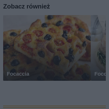
Zobacz również
Focaccia
Focca