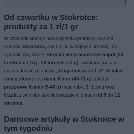
Od czwartku w Stokrotce:
produkty za 1 zł/1 gr
W czwartek startuje nowa gazetka promocyjna sieci
sklepów
Stokrotka,
a w niej kilka fajnych promocji za
symboliczną kwotę.
Herbata ekspresowa Herbapol (20
torebek x 1,5 g - 20 torebek x 2 g)
- wybrane rodzaje -
można dostać ze zniżką „
druga tańsza za 1 zł
”. W
takiej
samej ofercie
jest
danie Knorr (48-71 g)
. Z kolei
przyprawy Kamis (5-40 g)
mają rabat
2+1 za grosz
.
Każda z tych obniżek obowiązuje w dniach
od 6 do 12
sierpnia
.
Darmowe artykuły w Stokrotce w
tym tygodniu