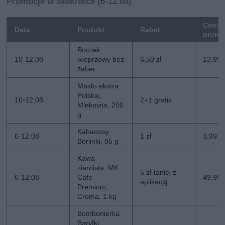
Promocje w Stokrotce (6-12.08)
Cena
Data
Produkt
Rabat
promo
Boczek
10-12.08
wieprzowy bez
6,50 zł
13,99 
żeber
Masło ekstra
Polskie,
10-12.08
2+1 gratis
Mlekovita, 200
g
Kabanosy
6-12.08
1 zł
3,99 zł
Berlinki, 85 g
Kawa
ziarnista, MK
5 zł taniej z
6-12.08
Cafe
49,99 z
aplikacją
Premium,
Crema, 1 kg
Bombonierka
Baryłki