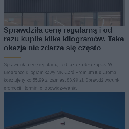
Sprawdziła cenę regularną i od
razu kupiła kilka kilogramów. Taka
okazja nie zdarza się często
Sprawdziła cenę regularną i od razu zrobiła zapas. W
Biedronce kilogram kawy MK Café Premium lub Crema
kosztuje tylko 55,99 zł zamiast 83,99 zł. Sprawdź warunki
promocji i termin jej obowiązywania.