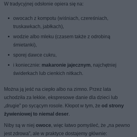
W tradycyjnej odsłonie opiera się na:
owocach z kompotu (wiśniach, czereśniach,
truskawkach, jabłkach),
wodzie albo mleku (czasem także z odrobiną
śmietanki),
sporej dawce cukru,
i koniecznie:
makaronie jajecznym
, najchętniej
świderkach lub cienkich nitkach.
Można ją jeść na ciepło albo na zimno. Przez lata
uchodziła za lekkie, ekspresowe danie dla dzieci lub
„drugie” po sycącym rosole. Kłopot w tym, że
od strony
żywieniowej to niemal deser
.
Niby są w niej
owoce
, więc łatwo pomyśleć, że „na pewno
jest zdrowa”, ale w praktyce dostajemy głównie: