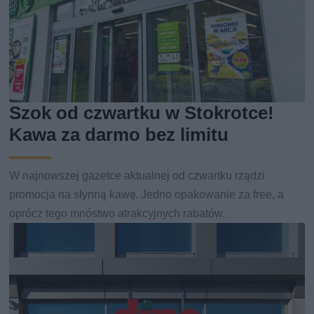
Szok od czwartku w Stokrotce!
Kawa za darmo bez limitu
W najnowszej gazetce aktualnej od czwartku rządzi
promocja na słynną kawę. Jedno opakowanie za free, a
oprócz tego mnóstwo atrakcyjnych rabatów.