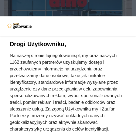
Drogi Użytkowniku,
Na naszej stronie fajnegotowanie.pl, my oraz naszych
Jedna z najpopularniejszych kaw
1162 zaufanych partnerów uzyskujemy dostęp i
właśnie mocno staniała. Oferta
przechowujemy informacje na urządzeniu oraz
przetwarzamy dane osobowe, takie jak unikalne
przyciąga klientów do Dino
identyfikatory, standardowe informacje wysyłane przez
urządzenie czy dane przeglądania w celu zapewniania
spersonalizowanych reklam, wybór spersonalizowanych
Dallmayr Classic 500 g w Dino w promocyjnej cenie.
treści, pomiar reklam i treści, badanie odbiorców oraz
Sprawdź cenę kawy mielonej i ziarnistej, warunki oferty
ulepszanie usług. Za zgodą Użytkownika my i Zaufani
oraz termin jej ważności.
Partnerzy możemy używać dokładnych danych
geolokalizacyjnych oraz aktywnie skanować
charakterystykę urządzenia do celów identyfikacji.
Ponieważ cenimy Twoją prywatność, prosimy o zgodę na