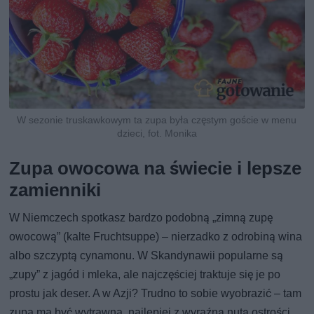
W sezonie truskawkowym ta zupa była częstym goście w menu
dzieci, fot. Monika
Zupa owocowa na świecie i lepsze
zamienniki
W Niemczech spotkasz bardzo podobną „zimną zupę
owocową” (kalte Fruchtsuppe) – nierzadko z odrobiną wina
albo szczyptą cynamonu. W Skandynawii popularne są
„zupy” z jagód i mleka, ale najczęściej traktuje się je po
prostu jak deser. A w Azji? Trudno to sobie wyobrazić – tam
zupa ma być wytrawna, najlepiej z wyraźną nutą ostrości.