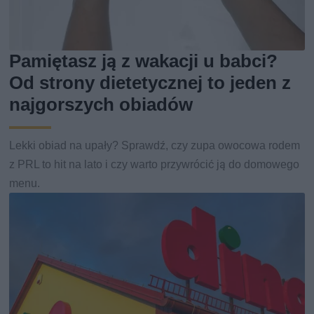
Pamiętasz ją z wakacji u babci?
Od strony dietetycznej to jeden z
najgorszych obiadów
Lekki obiad na upały? Sprawdź, czy zupa owocowa rodem
z PRL to hit na lato i czy warto przywrócić ją do domowego
menu.