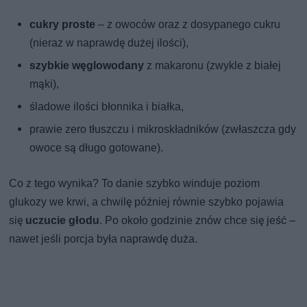
cukry proste
– z owoców oraz z dosypanego cukru
(nieraz w naprawdę dużej ilości),
szybkie węglowodany
z makaronu (zwykle z białej
mąki),
śladowe ilości błonnika i białka,
prawie zero tłuszczu i mikroskładników (zwłaszcza gdy
owoce są długo gotowane).
Co z tego wynika? To danie szybko winduje poziom
glukozy we krwi, a chwilę później równie szybko pojawia
się
uczucie głodu
. Po około godzinie znów chce się jeść –
nawet jeśli porcja była naprawdę duża.