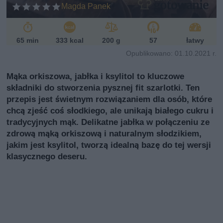
i
Magda Panek
65 min
333 kcal
200 g
57
łatwy
Opublikowano: 01.10.2021 r.
Mąka orkiszowa, jabłka i ksylitol to kluczowe
składniki do stworzenia pysznej fit szarlotki. Ten
przepis jest świetnym rozwiązaniem dla osób, które
chcą zjeść coś słodkiego, ale unikają białego cukru i
tradycyjnych mąk. Delikatne jabłka w połączeniu ze
zdrową mąką orkiszową i naturalnym słodzikiem,
jakim jest ksylitol, tworzą idealną bazę do tej wersji
klasycznego deseru.