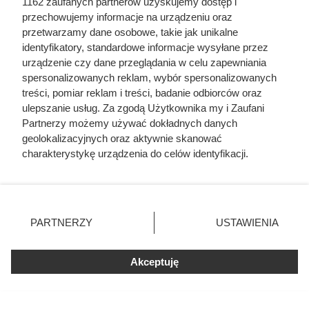
1162 zaufanych partnerów uzyskujemy dostęp i
przechowujemy informacje na urządzeniu oraz
przetwarzamy dane osobowe, takie jak unikalne
identyfikatory, standardowe informacje wysyłane przez
urządzenie czy dane przeglądania w celu zapewniania
spersonalizowanych reklam, wybór spersonalizowanych
treści, pomiar reklam i treści, badanie odbiorców oraz
Biedronka przeceniła kultową
ulepszanie usług. Za zgodą Użytkownika my i Zaufani
Partnerzy możemy używać dokładnych danych
kawę o prawie 40 zł. Klienci
geolokalizacyjnych oraz aktywnie skanować
ruszyli do sklepów
charakterystykę urządzenia do celów identyfikacji.
Ponieważ cenimy Twoją prywatność, prosimy o zgodę na
korzystanie z tych technologii poprzez kliknięcie
Miłośnicy kawy ruszyli do Biedronki po Tchibo Exclusive.
„Akceptuję”. Zgoda jest dobrowolna i zawsze możesz ją
Przy zakupie dwóch opakowań kilogramowa kawa kosztuje
zmienić/wycofać klikając przycisk ustawień prywatności
PARTNERZY
USTAWIENIA
tylko 49,99 zł zamiast 87,99 zł. Sprawdź warunki promocji i
znajdujący się w lewym dolnym rogu strony
. Niektóre
inne okazje z gazetki.
rodzaje przetwarzania danych nie wymagają zgody
Akceptuję
użytkownika, ale masz prawo sprzeciwić się takiemu
przetwarzaniu. Preferencje będą miały zastosowania tylko
na tej witrynie.