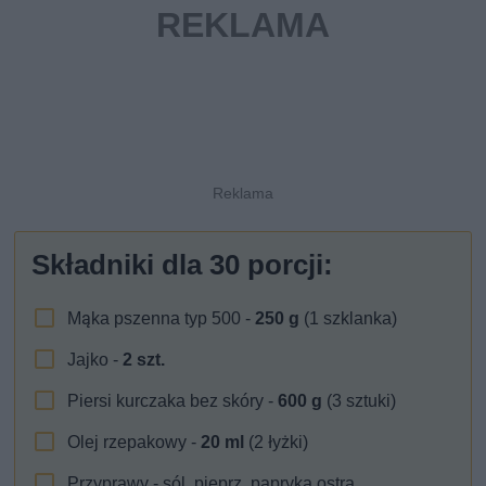
Składniki dla
30
porcji:
Mąka pszenna typ 500 -
250
g
(1 szklanka)
Jajko -
2
szt.
Piersi kurczaka bez skóry -
600
g
(3 sztuki)
Olej rzepakowy -
20
ml
(2 łyżki)
Przyprawy - sól, pieprz, papryka ostra