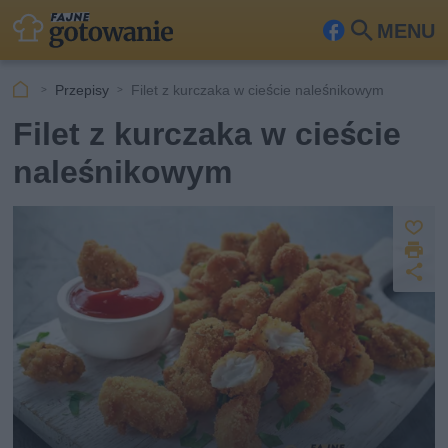
MENU
Fa
Szu
ceb
kaj
Przepisy
Filet z kurczaka w cieście naleśnikowym
ook
Filet z kurczaka w cieście
naleśnikowym
Z
D
a
U
p
r
u
d
i
s
o
k
st
z
u
ę
j
p
n
ij