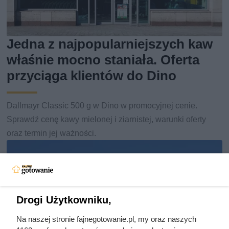
Jedna z najpopularniejszych kaw
właśnie mocno staniała. Oferta
przyciąga klientów do Dino
Dallmayr Classic 500 g w Dino w promocyjnej cenie.
Sprawdź cenę kawy mielonej i ziarnistej, warunki oferty
oraz termin jej ważności.
Drogi Użytkowniku,
Na naszej stronie fajnegotowanie.pl, my oraz naszych