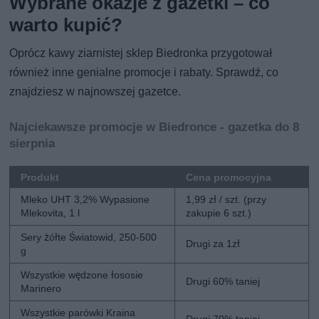
Wybrane okazje z gazetki – co
warto kupić?
Oprócz kawy ziarnistej sklep Biedronka przygotował
również inne genialne promocje i rabaty. Sprawdź, co
znajdziesz w najnowszej gazetce.
Najciekawsze promocje w Biedronce - gazetka do 8
sierpnia
Produkt
Cena promocyjna
Mleko UHT 3,2% Wypasione
1,99 zł / szt. (przy
Mlekovita, 1 l
zakupie 6 szt.)
Sery żółte Światowid, 250-500
Drugi za 1zł
g
Wszystkie wędzone łososie
Drugi 60% taniej
Marinero
Wszystkie parówki Kraina
Drugi 70% taniej