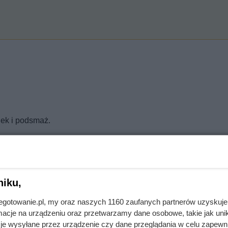
nek i podsmaż.
ilę, aż sos odparuje.
zypior i rozmaryn, wymieszaj.
niku,
jnegotowanie.pl, my oraz naszych 1160 zaufanych partnerów uzyskuje
cje na urządzeniu oraz przetwarzamy dane osobowe, takie jak unika
je wysyłane przez urządzenie czy dane przeglądania w celu zapewn