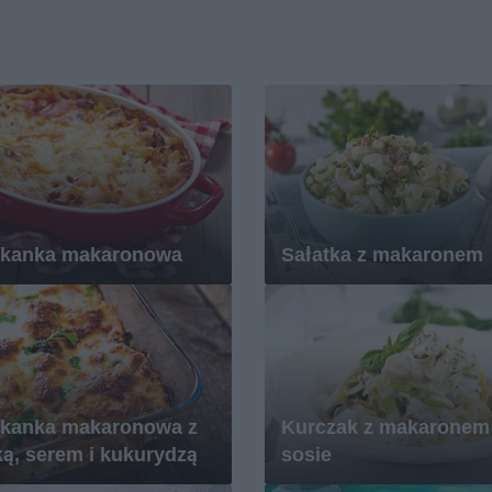
ekanka makaronowa
Sałatka z makaronem
ekanka makaronowa z
Kurczak z makaronem
ą, serem i kukurydzą
sosie