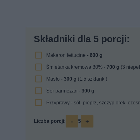
Składniki dla
5
porcji:
Makaron fettucine -
600
g
Śmietanka kremowa 30% -
700
g
(3 niepeł
Masło -
300
g
(1,5 szklanki)
Ser parmezan -
300
g
Przyprawy - sól, pieprz, szczypiorek, czo
-
+
Liczba porcji:
5