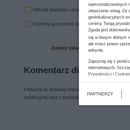
spersonalizowanych re
Odcedź makaron i dodaj do niego sos.
ulepszanie usług. Za
geolokalizacyjnych or
cenimy Twoją prywatno
Wymieszaj i przełóż do głębokich talerzy.
Zgoda jest dobrowoln
się w lewym dolnym r
ale masz prawo sprzec
Zobacz składniki odżywcze
Zo
witrynie.
Zapoznaj się z poniż
Komentarz dietetyka
internetowych. Szcze
Prywatności i Cookie
Fettucine to domowy makaron zawierający dużą iloś
PARTNERZY
redukcyjnej oraz z podwyższonym stężeniem choles