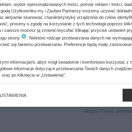
klam, wybór spersonalizowanych treści, pomiar reklam i treści, bad
 zgodą Użytkownika my i Zaufani Partnerzy możemy używać dokład
az aktywnie skanować charakterystykę urządzenia do celów identyfi
ść, prosimy o zgodę na korzystanie z tych technologii poprzez klikn
a i zawsze możesz ją zmienić/wycofać klikając przycisk ustawień pr
ogu strony
. Niektóre rodzaje przetwarzania danych nie wymagaj
iwić się takiemu przetwarzaniu. Preferencje będą miały zastosowania
bacz alergeny
Oblicz koszty przyrządzenia potrawy
szymi informacjami, abyś mógł świadomie i komfortowo korzystać z
gółowe informacje dotyczące przetwarzania Twoich danych znajdzi
s
oraz po kliknięciu w „Ustawienia”.
ć kalorii. Tego typu potraw nie powinny spożywać osoby na die
USTAWIENIA
terolu. Makaron zawiera dużą ilość węglowodanów prostych.
~ Magda Panek, dietetyk