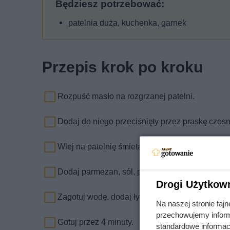
Będziesz potrzebować:
patelnia duża, kuchenka, garnek
Przepis krok po kroku
Rozpuść masło na rozgrzanej patelni.
Dodaj do niego przeciśnięty przez praskę czos
Wlej na patelnię śmietanę kremówkę i gotuj chw
Dodaj parmezan, sól, pieprz oraz posiekany szc
Drogi Użytkow
Zagotuj wodę, dodaj łyżkę soli i makaron.
Na naszej stronie fa
przechowujemy informa
Gotuj przez 4 minuty.
standardowe informac