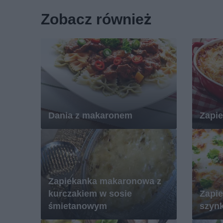
Zobacz również
Dania z makaronem
Zapi
Zapiekanka makaronowa z
kurczakiem w sosie
Zapi
śmietanowym
szynk