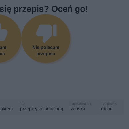
się przepis? Oceń go!
cam
Nie polecam
pis
przepisu
snkiem
przepisy ze śmietaną
włoska
obiad