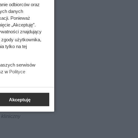
anie odbiorców oraz
nych danych
kacji. Ponieważ
ięcie „Akceptuję”.
ywatności znajdujący
ą zgody użytkownika,
 tylko na tej
 naszych serwisów
esz w
Polityce
cie
Akceptuję
 kliniczny