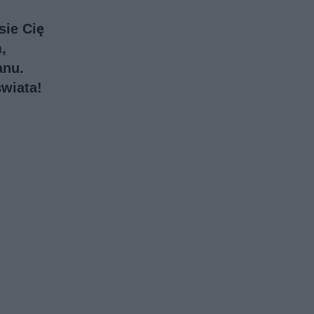
sie Cię
,
anu.
świata!