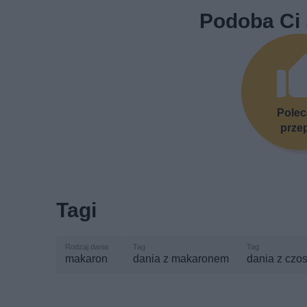
Podoba Ci 
Pole
prze
Tagi
makaron
dania z makaronem
dania z czo