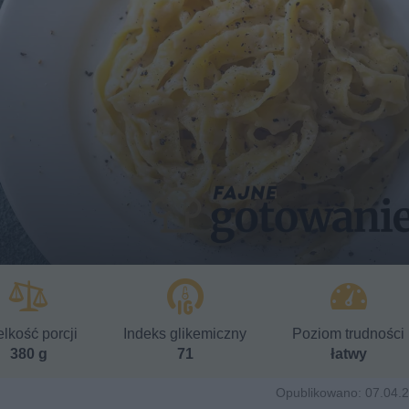
lkość porcji
Indeks glikemiczny
Poziom trudności
380 g
71
łatwy
Opublikowano: 07.04.2