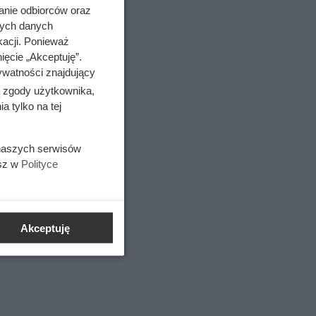
anie odbiorców oraz
nych danych
kacji. Ponieważ
ięcie „Akceptuję”.
ywatności znajdujący
ą zgody użytkownika,
 tylko na tej
m oraz
 naszych serwisów
esz w
Polityce
Akceptuję