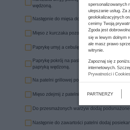
spersonalizowanych re
wędzoną.
ulepszanie usług. Za
geolokalizacyjnych or
Następnie do mięsa dodaj olej rzepakowy, sok z
cenimy Twoją prywatno
Zgoda jest dobrowoln
Mięso z kurczaka pozostaw w lodówce do zama
się w lewym dolnym r
ale masz prawo sprzec
Paprykę umyj a cebulę obierz z łupiny.
witrynie.
Paprykę pokrój na paski, cebulę na półplaster
Zapoznaj się z poniż
papryką wędzoną.
internetowych. Szcze
Prywatności i Cookie
Na patelni grillowej podsmaż mięso z piersi kur
PARTNERZY
Mięso zdejmij z patelni na talerz i na tej samej
Do przesmażonych warzyw dodaj podsmażone mi
Następnie do zawartości patelni dodaj posieka