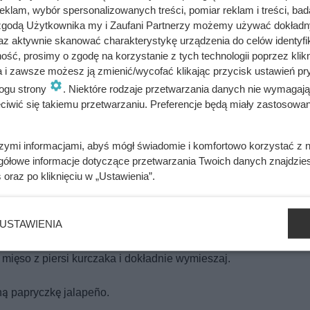
klam, wybór spersonalizowanych treści, pomiar reklam i treści, bad
 zgodą Użytkownika my i Zaufani Partnerzy możemy używać dokład
az aktywnie skanować charakterystykę urządzenia do celów identyfi
 limonki i dokładnie wymieszaj.
ść, prosimy o zgodę na korzystanie z tych technologii poprzez klikn
a i zawsze możesz ją zmienić/wycofać klikając przycisk ustawień pr
rynowania na około pół godziny.
ogu strony
. Niektóre rodzaje przetwarzania danych nie wymagaj
iwić się takiemu przetwarzaniu. Preferencje będą miały zastosowania
ki. Następnie warzywa dopraw do smaku solą, pieprzem, kumine
szymi informacjami, abyś mógł świadomie i komfortowo korzystać z
gółowe informacje dotyczące przetwarzania Twoich danych znajdzi
s
oraz po kliknięciu w „Ustawienia”.
czaka z dwóch stron (po około 3 minuty na stronę).
USTAWIENIA
 patelni przesmaż cebulę oraz paprykę.
ęso z piersi kurczaka i dokładnie wymieszaj.
ną papryczkę jalapeño.