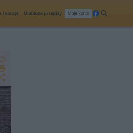
 i sprzęt
Ulubione przepisy
Moje konto
Fa
Szu
ceb
kaj
ook
Z
a
D
p
r
U
i
u
d
s
k
o
z
u
st
j
ę
p
n
ij