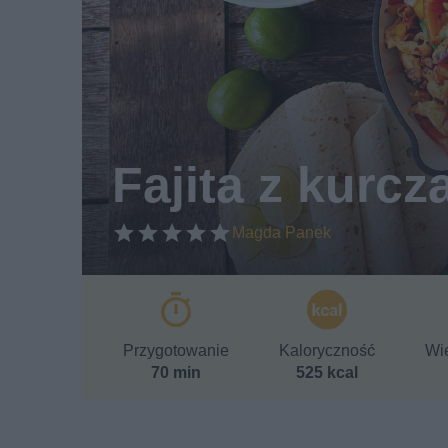
Fajita z kurc
Magda Panek
Przygotowanie
Kaloryczność
Wie
70 min
525 kcal