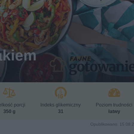
zakiem
lkość porcji
Indeks glikemiczny
Poziom trudności
350 g
31
łatwy
Opublikowano: 15.08.2