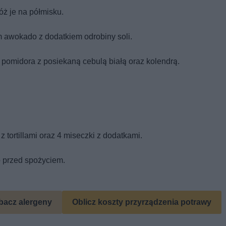
łóż je na półmisku.
m awokado z dodatkiem odrobiny soli.
 pomidora z posiekaną cebulą białą oraz kolendrą.
z tortillami oraz 4 miseczki z dodatkami.
o przed spożyciem.
bacz alergeny
Oblicz koszty przyrządzenia potrawy