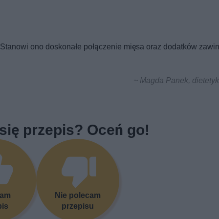
. Stanowi ono doskonałe połączenie mięsa oraz dodatków zawin
~ Magda Panek, dietetyk
się przepis? Oceń go!
cam
Nie polecam
pis
przepisu