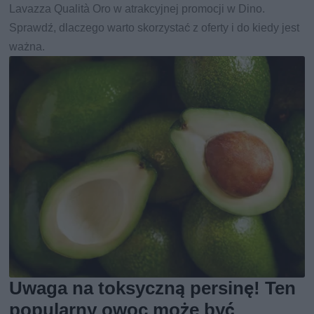
Lavazza Qualità Oro w atrakcyjnej promocji w Dino.
Sprawdź, dlaczego warto skorzystać z oferty i do kiedy jest
ważna.
Uwaga na toksyczną persinę! Ten
popularny owoc może być