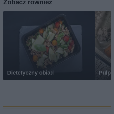
Zobacz również
Dietetyczny obiad
Pulpe