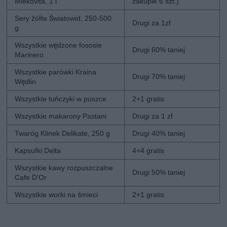
Mlekovita, 1 l
zakupie 6 szt.)
Sery żółte Światowid, 250-500
Drugi za 1zł
g
Wszystkie wędzone łososie
Drugi 60% taniej
Marinero
Wszystkie parówki Kraina
Drugi 70% taniej
Wędlin
Wszystkie tuńczyki w puszce
2+1 gratis
Wszystkie makarony Pastani
Drugi za 1 zł
Twaróg Klinek Delikate, 250 g
Drugi 40% taniej
Kapsułki Delta
4+4 gratis
Wszystkie kawy rozpuszczalne
Drugi 50% taniej
Cafe D’Or
Wszystkie worki na śmieci
2+1 gratis