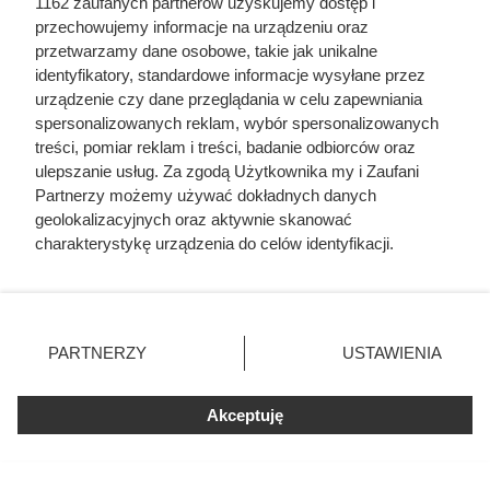
1162 zaufanych partnerów uzyskujemy dostęp i
tylko 49,99 zł zamiast 87,99 zł. Sprawdź warunki promocji i
przechowujemy informacje na urządzeniu oraz
inne okazje z gazetki.
przetwarzamy dane osobowe, takie jak unikalne
identyfikatory, standardowe informacje wysyłane przez
urządzenie czy dane przeglądania w celu zapewniania
spersonalizowanych reklam, wybór spersonalizowanych
treści, pomiar reklam i treści, badanie odbiorców oraz
ulepszanie usług. Za zgodą Użytkownika my i Zaufani
Partnerzy możemy używać dokładnych danych
geolokalizacyjnych oraz aktywnie skanować
charakterystykę urządzenia do celów identyfikacji.
Ponieważ cenimy Twoją prywatność, prosimy o zgodę na
korzystanie z tych technologii poprzez kliknięcie
„Akceptuję”. Zgoda jest dobrowolna i zawsze możesz ją
zmienić/wycofać klikając przycisk ustawień prywatności
PARTNERZY
USTAWIENIA
znajdujący się w lewym dolnym rogu strony
. Niektóre
rodzaje przetwarzania danych nie wymagają zgody
Luksusowa kawa w cenie, jakiej
Akceptuję
użytkownika, ale masz prawo sprzeciwić się takiemu
przetwarzaniu. Preferencje będą miały zastosowania tylko
nie było od bardzo dawna. Klienci
na tej witrynie.
Biedronki zachwyceni