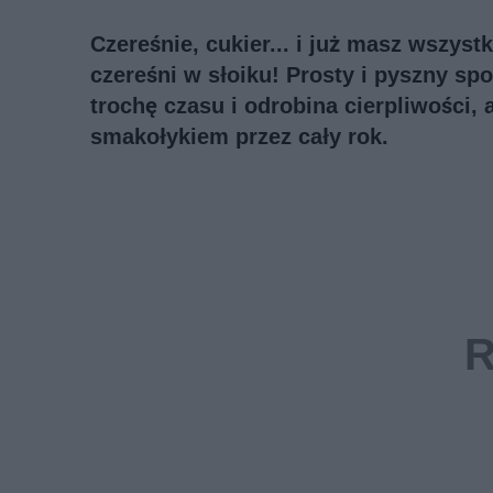
Czereśnie, cukier... i już masz wszys
czereśni w słoiku! Prosty i pyszny sp
trochę czasu i odrobina cierpliwości, 
smakołykiem przez cały rok.