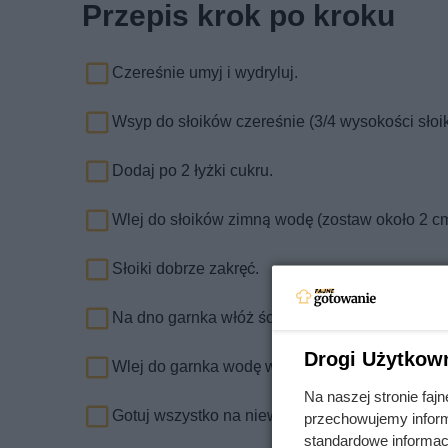
Przepis krok po kroku
Czereśnie umyj i wydryluj.
Wsyp do słoików czereśnie (3/4 wysokości słoi
Dodaj po 2 łyżki cukru.
Wlej do słoików zimną wodę (zostaw około 2 c
Słoiki dobrze zakręć.
Na dno garnka włóż ścierkę i ułóż w odstępach 
Drogi Użytkow
Wlej do garnka wodę w 3/4 wysokości słoików.
Na naszej stronie fa
Gotuj wszystko na niewielkiej mocy palnika pr
przechowujemy informa
standardowe informac