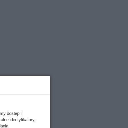
my dostęp i
lne identyfikatory,
iania