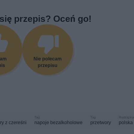
się przepis? Oceń go!
cam
Nie polecam
pis
przepisu
ry z czereśni
napoje bezalkoholowe
przetwory
polska