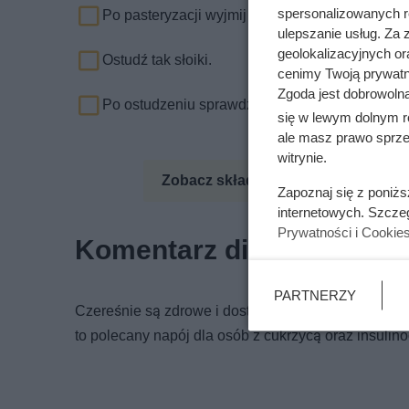
spersonalizowanych re
Po pasteryzacji wyjmij od razu gorące słoiki i u
ulepszanie usług. Za
geolokalizacyjnych or
Ostudź tak słoiki.
cenimy Twoją prywatno
Zgoda jest dobrowoln
Po ostudzeniu sprawdź wieczka. Jeśli któreś si
się w lewym dolnym r
ale masz prawo sprzec
witrynie.
Zobacz składniki odżywcze
Zo
Zapoznaj się z poniż
internetowych. Szcze
Prywatności i Cookie
Komentarz dietetyka
PARTNERZY
Czereśnie są zdrowe i dostarczają jod oraz potas. M
to polecany napój dla osób z cukrzycą oraz insulin