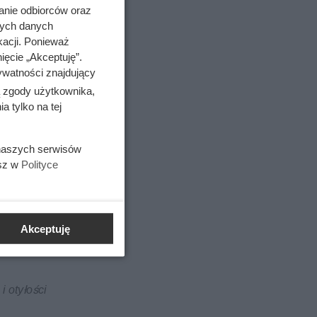
anie odbiorców oraz
nych danych
kacji. Ponieważ
ięcie „Akceptuję”.
ywatności znajdujący
ą zgody użytkownika,
 tylko na tej
 naszych serwisów
esz w
Polityce
Akceptuję
 nie jest
i otyłości