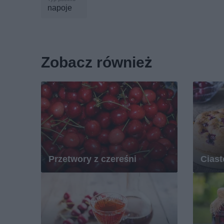
napoje
Zobacz również
Przetwory z czereśni
Ciast