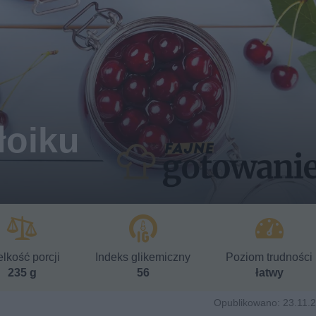
łoiku
lkość porcji
Indeks glikemiczny
Poziom trudności
235 g
56
łatwy
Opublikowano: 23.11.2