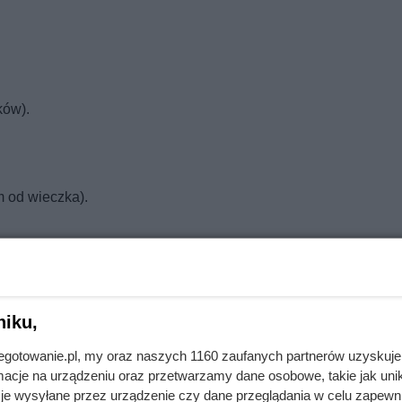
ków).
m od wieczka).
zakręcone słoiki.
niku,
jnegotowanie.pl, my oraz naszych 1160 zaufanych partnerów uzyskuje
zez 20 minut od momentu, w którym woda zaczęła wrzeć.
cje na urządzeniu oraz przetwarzamy dane osobowe, takie jak unika
je wysyłane przez urządzenie czy dane przeglądania w celu zapewn