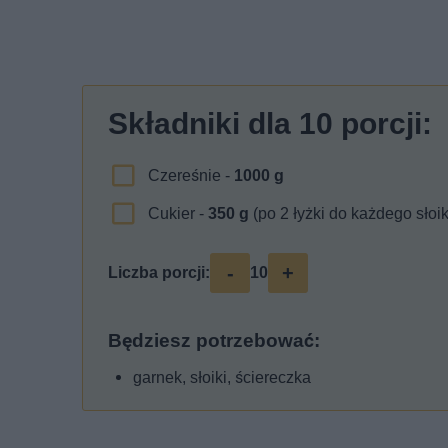
Składniki dla
10
porcji:
Czereśnie -
1000
g
Cukier -
350
g
(po 2 łyżki do każdego słoi
-
+
Liczba porcji:
10
Będziesz potrzebować:
garnek, słoiki, ściereczka