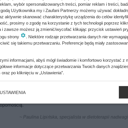
klam, wybór spersonalizowanych treści, pomiar reklam i treści, bad
łóż je wieczkiem do dołu.
 zgodą Użytkownika my i Zaufani Partnerzy możemy używać dokład
az aktywnie skanować charakterystykę urządzenia do celów identyfi
ść, prosimy o zgodę na korzystanie z tych technologii poprzez klikn
a i zawsze możesz ją zmienić/wycofać klikając przycisk ustawień pr
ę nie zassało, należy powtórzyć pasteryzację.
ogu strony
. Niektóre rodzaje przetwarzania danych nie wymagaj
iwić się takiemu przetwarzaniu. Preferencje będą miały zastosowania
bacz alergeny
Oblicz koszty przyrządzenia potrawy
szymi informacjami, abyś mógł świadomie i komfortowo korzystać z
gółowe informacje dotyczące przetwarzania Twoich danych znajdzi
s
oraz po kliknięciu w „Ustawienia”.
USTAWIENIA
ogą też obniżać ilość cholesterolu. W kompocie jest cukier, więc
oopornością.
~ Paulina Lipińska, specjalista w dietoterapii nadwagi 