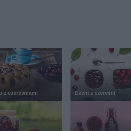
o z czereśniami
Dżem z czereśni