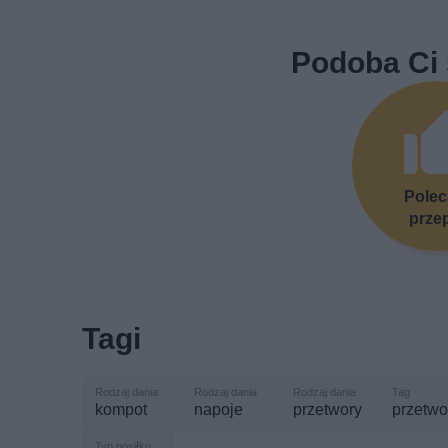
Podoba Ci 
Pole
prze
Tagi
kompot
napoje
przetwory
przetwo