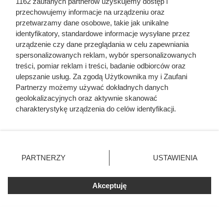
1162 zaufanych partnerów uzyskujemy dostęp i
je włączyć do menu.
przechowujemy informacje na urządzeniu oraz
przetwarzamy dane osobowe, takie jak unikalne
identyfikatory, standardowe informacje wysyłane przez
urządzenie czy dane przeglądania w celu zapewniania
spersonalizowanych reklam, wybór spersonalizowanych
treści, pomiar reklam i treści, badanie odbiorców oraz
ulepszanie usług. Za zgodą Użytkownika my i Zaufani
Partnerzy możemy używać dokładnych danych
geolokalizacyjnych oraz aktywnie skanować
charakterystykę urządzenia do celów identyfikacji.
Ponieważ cenimy Twoją prywatność, prosimy o zgodę na
korzystanie z tych technologii poprzez kliknięcie
„Akceptuję”. Zgoda jest dobrowolna i zawsze możesz ją
zmienić/wycofać klikając przycisk ustawień prywatności
PARTNERZY
USTAWIENIA
znajdujący się w lewym dolnym rogu strony
. Niektóre
Biedronka daje 5 produktów
rodzaje przetwarzania danych nie wymagają zgody
gratis. Do tego rabaty sięgają 90%
Akceptuję
użytkownika, ale masz prawo sprzeciwić się takiemu
przetwarzaniu. Preferencje będą miały zastosowania tylko
na tej witrynie.
Biedronka przygotowała prawdziwy festiwal promocji.