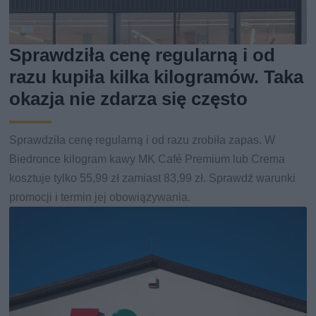
Sprawdziła cenę regularną i od
razu kupiła kilka kilogramów. Taka
okazja nie zdarza się często
Sprawdziła cenę regularną i od razu zrobiła zapas. W
Biedronce kilogram kawy MK Café Premium lub Crema
kosztuje tylko 55,99 zł zamiast 83,99 zł. Sprawdź warunki
promocji i termin jej obowiązywania.