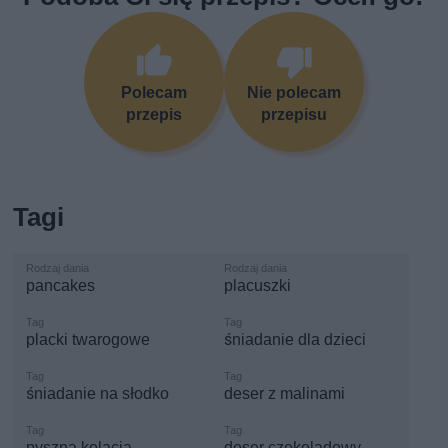
Polecam
Nie polecam
przepis
przepisu
Tagi
pancakes
placuszki
placki twarogowe
śniadanie dla dzieci
śniadanie na słodko
deser z malinami
pyszna kolacja
deser czekoladowy