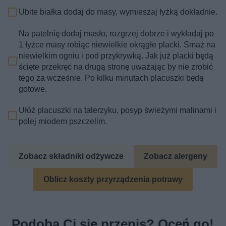
Ubite białka dodaj do masy, wymieszaj łyżką dokładnie.
Na patelnię dodaj masło, rozgrzej dobrze i wykładaj po
1 łyżce masy robiąc niewielkie okrągłe placki. Smaż na
niewielkim ogniu i pod przykrywką. Jak już placki będą
ścięte przekręć na drugą stronę uważając by nie zrobić
tego za wcześnie. Po kilku minutach placuszki będą
gotowe.
Ułóż placuszki na talerzyku, posyp świeżymi malinami i
polej miodem pszczelim.
Zobacz składniki odżywcze
Zobacz alergeny
Oblicz koszty przyrządzenia potrawy
Podoba Ci się przepis? Oceń go!