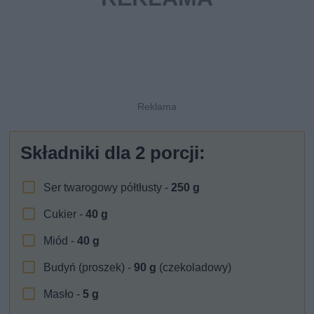
Składniki dla
2
porcji:
Ser twarogowy półtłusty -
250
g
Cukier -
40
g
Miód -
40
g
Budyń (proszek) -
90
g
(czekoladowy)
Masło -
5
g