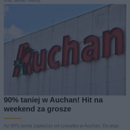
oraz skórę i włosy.
90% taniej w Auchan! Hit na
weekend za grosze
Aż 90% taniej zapłacisz od czwartku w Auchan. Do tego