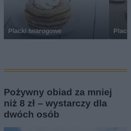
Placki twarogowe
Placu
Pożywny obiad za mniej
niż 8 zł – wystarczy dla
dwóch osób