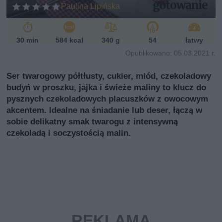
ń
Paulina Lipińska
sk
i
30 min
584 kcal
340 g
54
łatwy
Opublikowano: 05.03.2021 r.
Ser twarogowy półtłusty, cukier, miód, czekoladowy
budyń w proszku, jajka i świeże maliny to klucz do
pysznych czekoladowych placuszków z owocowym
akcentem. Idealne na śniadanie lub deser, łączą w
sobie delikatny smak twarogu z intensywną
czekoladą i soczystością malin.