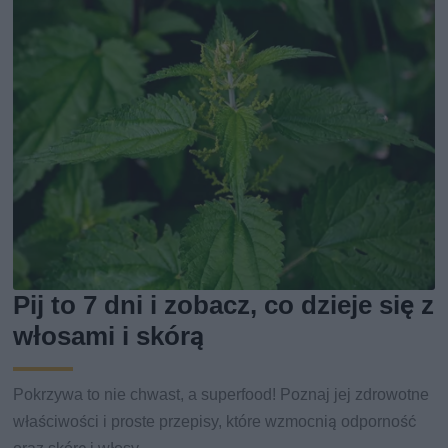
Pij to 7 dni i zobacz, co dzieje się z
włosami i skórą
Pokrzywa to nie chwast, a superfood! Poznaj jej zdrowotne
właściwości i proste przepisy, które wzmocnią odporność