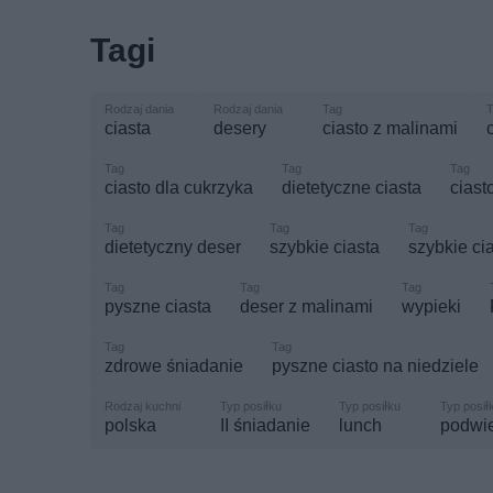
Tagi
ciasta
desery
ciasto z malinami
ciasto dla cukrzyka
dietetyczne ciasta
ciast
dietetyczny deser
szybkie ciasta
szybkie ci
pyszne ciasta
deser z malinami
wypieki
zdrowe śniadanie
pyszne ciasto na niedziele
polska
II śniadanie
lunch
podwi