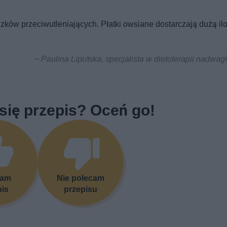
ązków przeciwutleniających. Płatki owsiane dostarczają dużą il
~ Paulina Lipińska, specjalista w dietoterapii nadwagi 
się przepis? Oceń go!
cam
Nie polecam
pis
przepisu