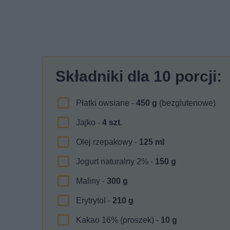
Składniki dla
10
porcji:
Płatki owsiane -
450
g
(bezglutenowe)
Jajko -
4
szt.
Olej rzepakowy -
125
ml
Jogurt naturalny 2% -
150
g
Maliny -
300
g
Erytrytol -
210
g
Kakao 16% (proszek) -
10
g