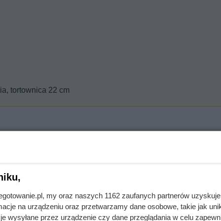
nia, tortownica 22 cm
ić. Nie musi powstać mąka.
niku,
papierem do pieczenia.
jnegotowanie.pl, my oraz naszych 1162 zaufanych partnerów uzyskuje
cje na urządzeniu oraz przetwarzamy dane osobowe, takie jak unika
łyżką proszku do pieczenia.
je wysyłane przez urządzenie czy dane przeglądania w celu zapewn