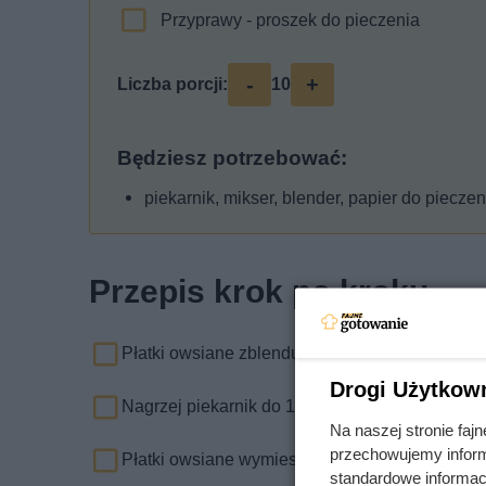
Przyprawy - proszek do pieczenia
-
+
Liczba porcji:
10
Będziesz potrzebować:
piekarnik, mikser, blender, papier do piecze
Przepis krok po kroku
Płatki owsiane zblenduj, by trochę je rozdrobn
Drogi Użytkow
Nagrzej piekarnik do 180 st. C. Blaszkę wyłóż 
Na naszej stronie fa
przechowujemy informa
Płatki owsiane wymieszaj z kakao oraz płaską 
standardowe informac