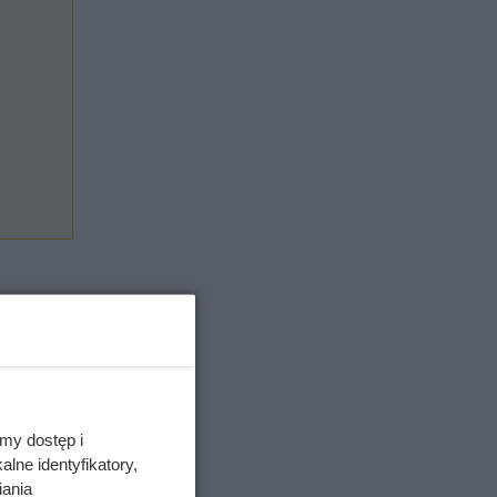
my dostęp i
lne identyfikatory,
iania