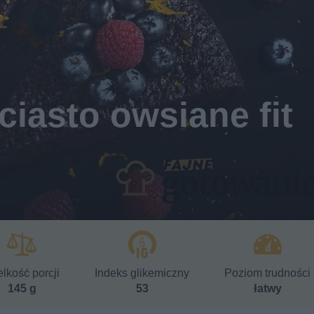
iasto owsiane fit
lkość porcji
Indeks glikemiczny
Poziom trudności
145 g
53
łatwy