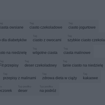
ciasta owsiane
ciasto czekoladowe
ciasto jogurtowe
o dla diabetyków
ciasto z owocami
szybkie ciasto czekol
asto na niedzielę
wilgotne ciasta
ciasta malinowe
Fit przepisy
deser czekoladowy
tanie ciasto na niedzielę
przepisy z malinami
zdrowa dieta w ciąży
kakaowe
eczorek
deser
na podróż