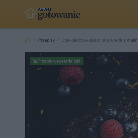
Przepisy
Czekoladowe ciasto owsiane fit z mali
Przepis wegetariański