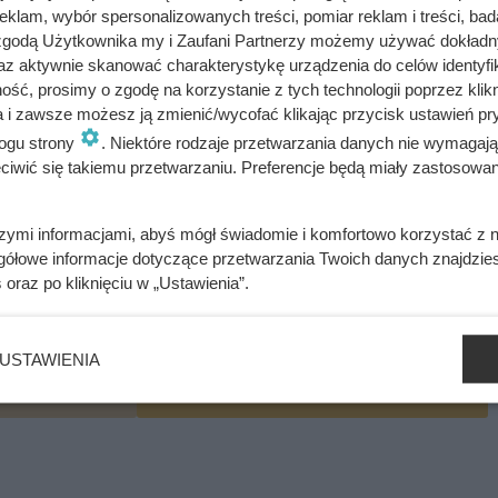
klam, wybór spersonalizowanych treści, pomiar reklam i treści, bad
 zgodą Użytkownika my i Zaufani Partnerzy możemy używać dokład
az aktywnie skanować charakterystykę urządzenia do celów identyfi
ponownie wymieszaj.
ść, prosimy o zgodę na korzystanie z tych technologii poprzez klikn
a i zawsze możesz ją zmienić/wycofać klikając przycisk ustawień pr
ieczenia. Wymieszaj mikserem.
ogu strony
. Niektóre rodzaje przetwarzania danych nie wymagaj
iwić się takiemu przetwarzaniu. Preferencje będą miały zastosowania
szymi informacjami, abyś mógł świadomie i komfortowo korzystać z
gółowe informacje dotyczące przetwarzania Twoich danych znajdzi
s
oraz po kliknięciu w „Ustawienia”.
a (około 35 minut).
USTAWIENIA
bacz alergeny
Oblicz koszty przyrządzenia potrawy