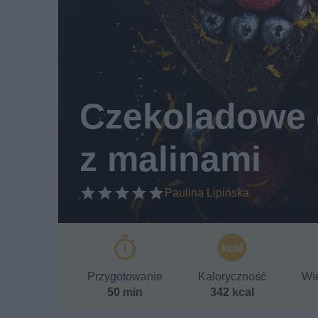
Czekoladowe c
z malinami
Paulina Lipińska
Przygotowanie
Kaloryczność
Wie
50 min
342 kcal