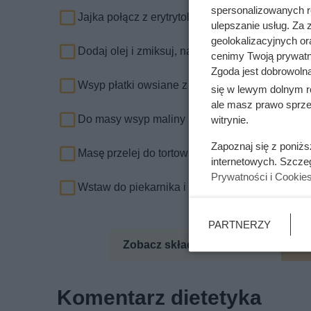
spersonalizowanych re
Jajka połącz z erytrytolem i ubijaj kilka minut.
ulepszanie usług. Za
geolokalizacyjnych or
Dodaj olej i zmiksuj, następnie dodaj jogurt i 
cenimy Twoją prywatno
Zgoda jest dobrowoln
Wsyp płatki owsiane z kakao i proszkiem do p
się w lewym dolnym r
ale masz prawo sprzec
Do masy wsyp maliny i wymieszaj.
witrynie.
Zapoznaj się z poniż
Masę przelej do tortownicy.
internetowych. Szcze
Prywatności i Cookie
Wstaw do piekarnika i piecz do suchego patyczk
PARTNERZY
Zobacz składniki odżywcze
Zo
Komentarz dietetyka