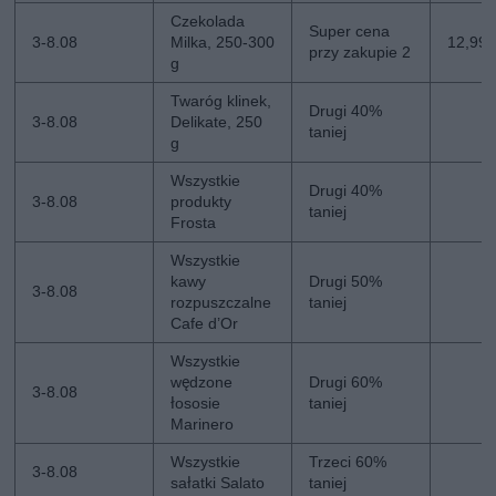
Czekolada
Super cena
3-8.08
Milka, 250-300
12,99 z
przy zakupie 2
g
Twaróg klinek,
Drugi 40%
3-8.08
Delikate, 250
taniej
g
Wszystkie
Drugi 40%
3-8.08
produkty
taniej
Frosta
Wszystkie
kawy
Drugi 50%
3-8.08
rozpuszczalne
taniej
Cafe d’Or
Wszystkie
wędzone
Drugi 60%
3-8.08
łososie
taniej
Marinero
Wszystkie
Trzeci 60%
3-8.08
sałatki Salato
taniej