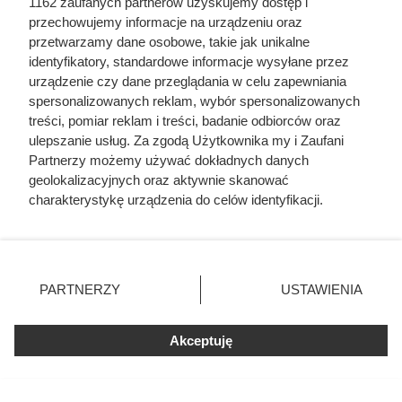
1162 zaufanych partnerów uzyskujemy dostęp i
przechowujemy informacje na urządzeniu oraz
przetwarzamy dane osobowe, takie jak unikalne
identyfikatory, standardowe informacje wysyłane przez
urządzenie czy dane przeglądania w celu zapewniania
spersonalizowanych reklam, wybór spersonalizowanych
treści, pomiar reklam i treści, badanie odbiorców oraz
ulepszanie usług. Za zgodą Użytkownika my i Zaufani
Partnerzy możemy używać dokładnych danych
geolokalizacyjnych oraz aktywnie skanować
charakterystykę urządzenia do celów identyfikacji.
Ponieważ cenimy Twoją prywatność, prosimy o zgodę na
korzystanie z tych technologii poprzez kliknięcie
„Akceptuję”. Zgoda jest dobrowolna i zawsze możesz ją
zmienić/wycofać klikając przycisk ustawień prywatności
PARTNERZY
USTAWIENIA
Zamroziła świeżą fasolkę bez
znajdujący się w lewym dolnym rogu strony
. Niektóre
rodzaje przetwarzania danych nie wymagają zgody
blanszowania. Zimą wyciągnęła z
Akceptuję
użytkownika, ale masz prawo sprzeciwić się takiemu
zamrażarki bezkształtną, wodnistą
przetwarzaniu. Preferencje będą miały zastosowania tylko
na tej witrynie.
papkę