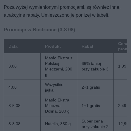
Poza wyżej wymienionymi promocjami, są również inne,
atrakcyjne rabaty. Umieszczono je poniżej w tabeli.
Promocje w Biedronce (3-8.08)
Cena
Data
Produkt
Rabat
promo
Masło Ekstra z
Polskiej
66% taniej
3.08
1,99 zł
Mleczarni, 200
przy zakupie 3
g
Wszystkie
4.08
2+1 gratis
jajka
Masło Ekstra,
3-5.08
Mleczna
1+1 gratis
2,49 zł
Dolina, 200 g
Super cena
3-8.08
Nutella, 350 g
12,99 z
przy zakupie 2