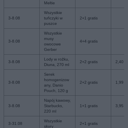
Meltie
Wszystkie
3-8.08
tuńczyki w
2+1 gratis
puszce
Wszystkie
musy
3-8.08
4+4 gratis
owocowe
Gerber
Lody w rożku,
3-8.08
2+2 gratis
2,40 zł
Diuna, 270 ml
Serek
homogenizow
3-8.08
2+2 gratis
1,99 zł
any, Danio
Pouch, 120 g
Napój kawowy,
3-8.08
Starbucks,
1+1 gratis
3,95 zł
220 ml
Wszystkie
3-31.08
2+1 gratis
skyry