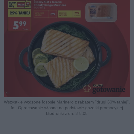
Wszystkie wędzone łososie Marinero z rabatem "drugi 60% taniej",
fot. Opracowanie własne na podstawie gazetki promocyjnej
Biedronki z dn. 3-8.08