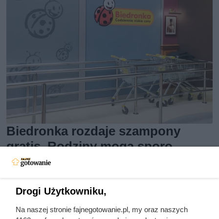
Biedronka rozdaje szampony
gratis. Rodziny mogą sporo
zaoszczędzić
Szampony Schauma 400 ml w promocji 1+1 gratis w
Drogi Użytkowniku,
Biedronce. Sprawdź, do kiedy obowiązuje oferta i co
Na naszej stronie fajnegotowanie.pl, my oraz naszych
zrobić, aby z niej skorzystać.