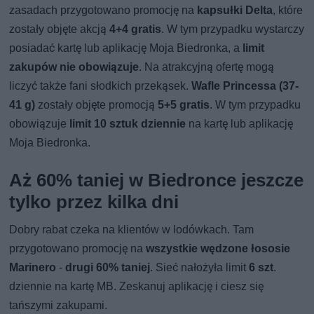
zasadach przygotowano promocję na
kapsułki Delta
, które
zostały objęte akcją
4+4 gratis
. W tym przypadku wystarczy
posiadać kartę lub aplikację Moja Biedronka, a
limit
zakupów nie obowiązuje
. Na atrakcyjną ofertę mogą
liczyć także fani słodkich przekąsek.
Wafle Princessa (37-
41 g)
zostały objęte promocją
5+5 gratis
. W tym przypadku
obowiązuje
limit 10 sztuk dziennie
na kartę lub aplikację
Moja Biedronka.
Aż 60% taniej w Biedronce jeszcze
tylko przez kilka dni
Dobry rabat czeka na klientów w lodówkach. Tam
przygotowano promocję na
wszystkie wędzone łososie
Marinero
-
drugi 60% taniej
. Sieć nałożyła limit
6 szt
.
dziennie na kartę MB. Zeskanuj aplikację i ciesz się
tańszymi zakupami.