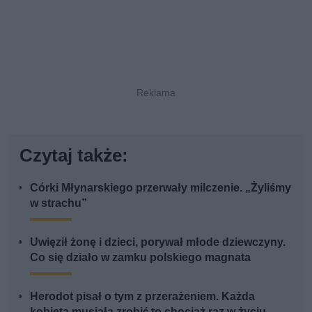
Czytaj także:
Córki Młynarskiego przerwały milczenie. „Żyliśmy
w strachu”
Uwięził żonę i dzieci, porywał młode dziewczyny.
Co się działo w zamku polskiego magnata
Herodot pisał o tym z przerażeniem. Każda
kobieta musiała zrobić to chociaż raz w życiu