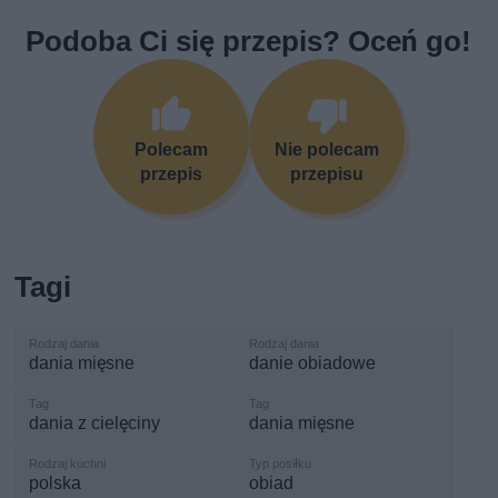
Podoba Ci się przepis? Oceń go!
Polecam
Nie polecam
przepis
przepisu
Tagi
dania mięsne
danie obiadowe
dania z cielęciny
dania mięsne
polska
obiad