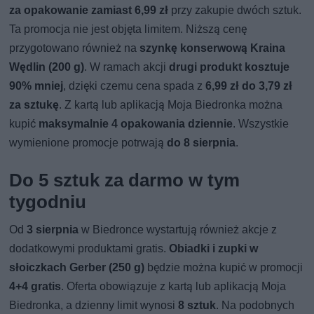
za opakowanie zamiast 6,99 zł
przy zakupie dwóch sztuk.
Ta promocja nie jest objęta limitem. Niższą cenę
przygotowano również na
szynkę konserwową Kraina
Wędlin (200 g)
. W ramach akcji
drugi produkt kosztuje
90% mniej
, dzięki czemu cena spada z
6,99 zł do 3,79 zł
za sztukę
. Z kartą lub aplikacją Moja Biedronka można
kupić
maksymalnie 4 opakowania dziennie
. Wszystkie
wymienione promocje potrwają
do 8 sierpnia
.
Do 5 sztuk za darmo w tym
tygodniu
Od
3 sierpnia
w Biedronce wystartują również akcje z
dodatkowymi produktami gratis.
Obiadki i zupki w
słoiczkach Gerber (250 g)
będzie można kupić w promocji
4+4 gratis
. Oferta obowiązuje z kartą lub aplikacją Moja
Biedronka, a dzienny limit wynosi
8 sztuk
. Na podobnych