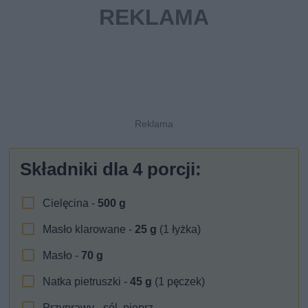
Składniki dla
4
porcji:
Cielęcina -
500
g
Masło klarowane -
25
g
(1 łyżka)
Masło -
70
g
Natka pietruszki -
45
g
(1 pęczek)
Przyprawy - sól, pieprz