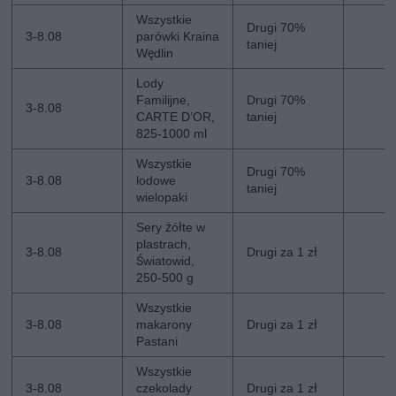
Wszystkie
Drugi 70%
3-8.08
parówki Kraina
taniej
Wędlin
Lody
Familijne,
Drugi 70%
3-8.08
CARTE D’OR,
taniej
825-1000 ml
Wszystkie
Drugi 70%
3-8.08
lodowe
taniej
wielopaki
Sery żółte w
plastrach,
3-8.08
Drugi za 1 zł
Światowid,
250-500 g
Wszystkie
3-8.08
makarony
Drugi za 1 zł
Pastani
Wszystkie
3-8.08
czekolady
Drugi za 1 zł