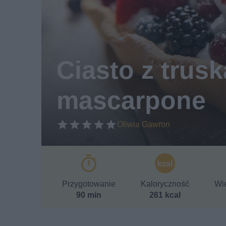
Ciasto z trus
mascarpone
Oliwia Gawron
Przygotowanie
Kaloryczność
Wie
90 min
261 kcal