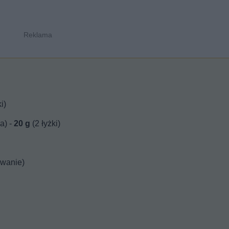
i)
a) -
20
g
(2 łyżki)
wanie)