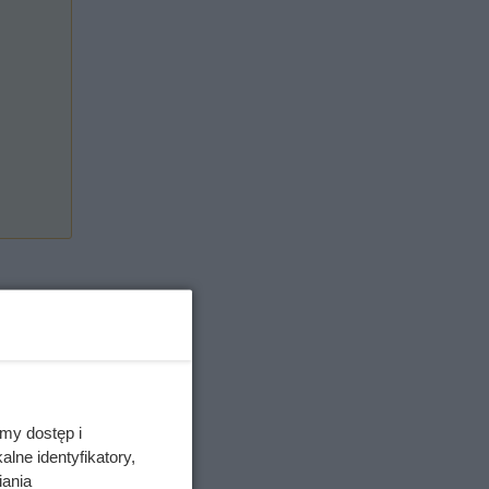
my dostęp i
lne identyfikatory,
iania