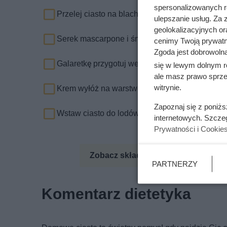
spersonalizowanych re
Przelej ciasto na blachę z papierem do pieczen
ulepszanie usług. Za
geolokalizacyjnych or
Serek mascarpone i śmietanę połącz za pomocą
cenimy Twoją prywatno
Zgoda jest dobrowoln
Galaretkę przygotuj według instrukcji na opako
się w lewym dolnym r
ale masz prawo sprzec
witrynie.
Krem wyłóż na warstwę ciasta, dodaj pokrojone 
Zapoznaj się z poniż
Wstaw ciasto do lodówki na minimum godzinę, a
internetowych. Szcze
Prywatności i Cookie
Zobacz składniki odżywcze
Zo
PARTNERZY
Komentarz dietetyka