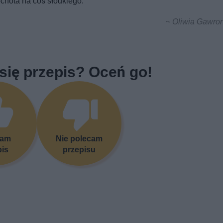
chota na coś słodkiego.
~ Oliwia Gawron
się przepis? Oceń go!
cam
Nie polecam
pis
przepisu