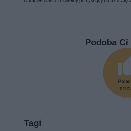
Domowe ciasto to świetny pomysł gdy najdzie Cię o
Podoba Ci 
Pole
prze
Tagi