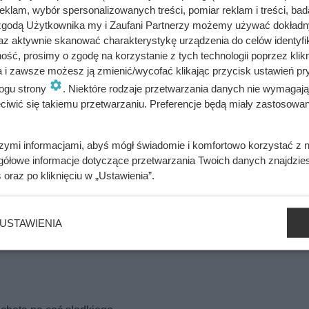
klam, wybór spersonalizowanych treści, pomiar reklam i treści, bad
ia i upiecz biszkopt przez 20 minut w 180 stopniach.
 zgodą Użytkownika my i Zaufani Partnerzy możemy używać dokład
az aktywnie skanować charakterystykę urządzenia do celów identyfi
 miksera do uzyskania jednolitej masy.
ść, prosimy o zgodę na korzystanie z tych technologii poprzez klikn
a i zawsze możesz ją zmienić/wycofać klikając przycisk ustawień pr
waniu.
ogu strony
. Niektóre rodzaje przetwarzania danych nie wymagaj
iwić się takiemu przetwarzaniu. Preferencje będą miały zastosowania
owoce, a całość zalej galaretką.
szymi informacjami, abyś mógł świadomie i komfortowo korzystać z
 najlepiej na całą noc.
gółowe informacje dotyczące przetwarzania Twoich danych znajdzi
s
oraz po kliknięciu w „Ustawienia”.
bacz alergeny
Oblicz koszty przyrządzenia potrawy
USTAWIENIA