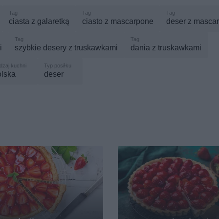
ciasta z galaretką
ciasto z mascarpone
deser z masca
i
szybkie desery z truskawkami
dania z truskawkami
olska
deser