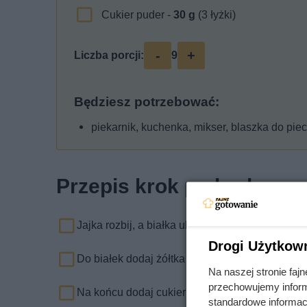
Cukier puder -
30
g
(3 łyżki)
-
+
Liczba porcji:
9
Będziesz potrzebować:
piekarnik, kuchenka, mikser, blaszka do pie
Przepis krok po kroku
Jajka rozbij, a białka ubij ze szczyptą soli na s
Drogi Użytkow
Do białek dodaj żółtka i dalej ubijaj.
Na naszej stronie fa
przechowujemy informa
Na końcu dodaj cukier puder i mąkę pszenną o
standardowe informac