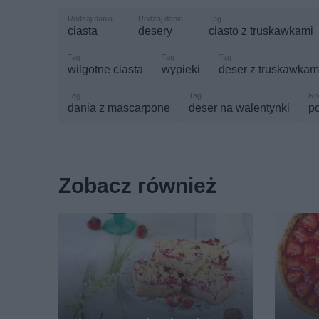
ciasta
desery
ciasto z truskawkami
wilgotne ciasta
wypieki
deser z truskawkam
dania z mascarpone
deser na walentynki
p
Zobacz również