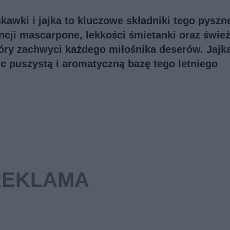
awki i jajka to kluczowe składniki tego pyszn
ncji mascarpone, lekkości śmietanki oraz świe
ry zachwyci każdego miłośnika deserów. Jajka
ąc puszystą i aromatyczną bazę tego letniego