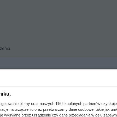
czenia
ztywną pianę.
niku,
jnegotowanie.pl, my oraz naszych 1162 zaufanych partnerów uzyskuje
cje na urządzeniu oraz przetwarzamy dane osobowe, takie jak unika
raz ziemniaczaną.
je wysyłane przez urządzenie czy dane przeglądania w celu zapewn