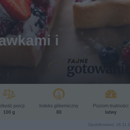
kawkami i
lkość porcji
Indeks glikemiczny
Poziom trudności
100 g
80
łatwy
Opublikowano: 26.11.2