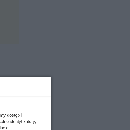
nej.
my dostęp i
lne identyfikatory,
iania