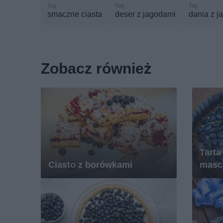
smaczne ciasta
deser z jagodami
dania z j
Zobacz również
Tarta
Ciasto z borówkami
masc