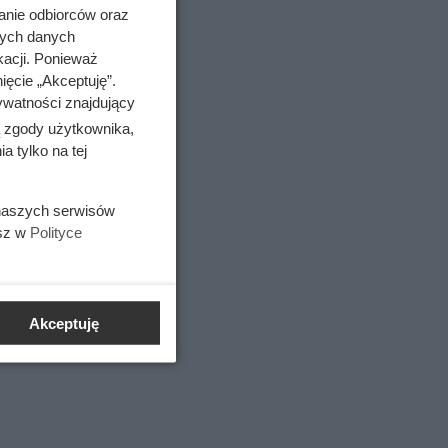
rotach,
anie odbiorców oraz
nych danych
kacji. Ponieważ
ięcie „Akceptuję”.
ywatności znajdujący
ą zgody użytkownika,
 tylko na tej
 naszych serwisów
esz w
Polityce
Akceptuję