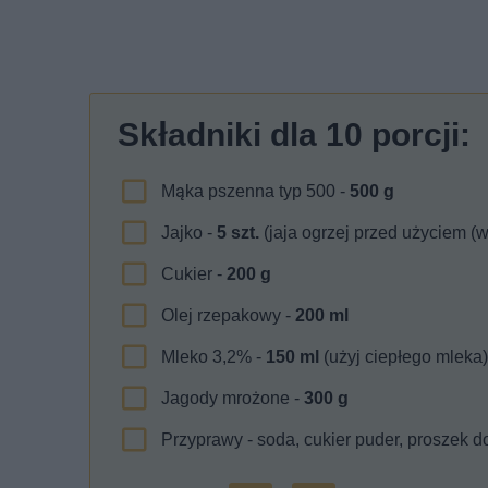
Składniki dla
10
porcji:
Mąka pszenna typ 500 -
500
g
Jajko -
5
szt.
(jaja ogrzej przed użyciem (w
Cukier -
200
g
Olej rzepakowy -
200
ml
Mleko 3,2% -
150
ml
(użyj ciepłego mleka)
Jagody mrożone -
300
g
Przyprawy - soda, cukier puder, proszek d