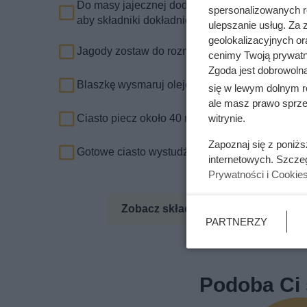
Do masy jajecznej dodaj mleko i przesianą mąk
spersonalizowanych re
aby składniki dokładnie się wymieszały.
ulepszanie usług. Za
geolokalizacyjnych or
Jagody zostaw do rozmrożenia. Gdy się rozmro
cenimy Twoją prywatno
Zgoda jest dobrowoln
Blaszkę wysmaruj olejem. Do formy wlej ciało,
się w lewym dolnym r
ale masz prawo sprzec
Ciasto piecz około 40 minut w nagrzanym do 18
witrynie.
Zapoznaj się z poniż
Gotowe ciasto wystudź. Możesz je udekorować
internetowych. Szcze
Prywatności i Cookie
Zobacz składniki odżywcze
Zo
PARTNERZY
Podoba Ci 