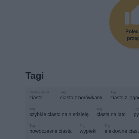
Pole
prze
Tagi
ciasta
ciasto z borówkami
ciasto z jag
szybkie ciasto na niedzielę
ciasta na lato
py
nowoczesne ciasta
wypieki
efektowne ciast