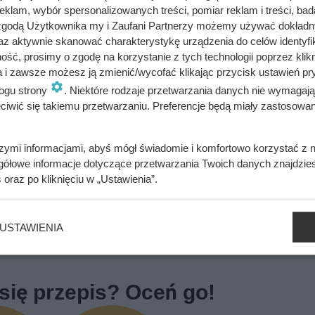
ę z proszkiem i sodą. Masę miksuj mikserem na najniższych ob
klam, wybór spersonalizowanych treści, pomiar reklam i treści, bad
 zgodą Użytkownika my i Zaufani Partnerzy możemy używać dokład
az aktywnie skanować charakterystykę urządzenia do celów identyfi
żą pozbyć się z nich nadmiaru wody.
ść, prosimy o zgodę na korzystanie z tych technologii poprzez klikn
a i zawsze możesz ją zmienić/wycofać klikając przycisk ustawień pr
 na wierzch wysyp rozmrożone jagody.
ogu strony
. Niektóre rodzaje przetwarzania danych nie wymagaj
iwić się takiemu przetwarzaniu. Preferencje będą miały zastosowania
0 stopni C piekarniku.
szymi informacjami, abyś mógł świadomie i komfortowo korzystać z
 cukrem pudrem.
gółowe informacje dotyczące przetwarzania Twoich danych znajdzi
s
oraz po kliknięciu w „Ustawienia”.
bacz alergeny
Oblicz koszty przyrządzenia potrawy
USTAWIENIA
się przepis? Oceń go!