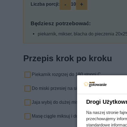
-
+
Liczba porcji:
10
Będziesz potrzebować:
piekarnik, mikser, blacha do pieczenia 20x25
Przepis krok po kroku
Piekarnik rozgrzej do 180 stopni C.
Do miski przesiej na sitku mąkę pszenną z dwo
Drogi Użytkow
Jaja wybij do dużej miski, dodaj do nich cukier 
Na naszej stronie fa
Masę ciągle miksuj i dodawaj do niej olej. Dok
przechowujemy informa
standardowe informac