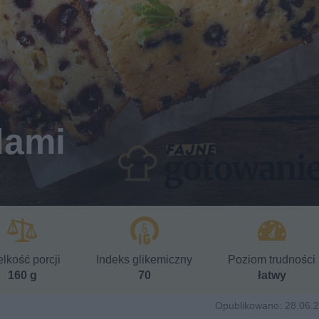
dami
lkość porcji
Indeks glikemiczny
Poziom trudności
160 g
70
łatwy
Opublikowano: 28.06.2