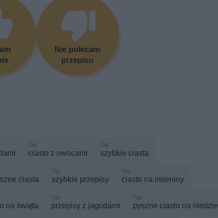
cam
Nie polecam
pis
przepisu
odami
ciasto z owocami
szybkie ciasta
szne ciasta
szybkie przepisy
ciasto na imieniny
o na święta
przepisy z jagodami
pyszne ciasto na niedzie