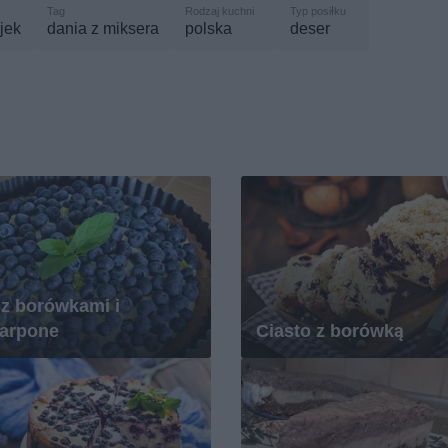
ajek
dania z miksera
polska
deser
 z borówkami i
arpone
Ciasto z borówką