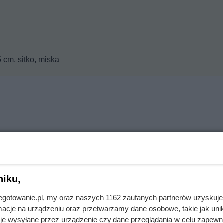
 cm, sitko, miska
ma łyżeczkami proszku do pieczenia i łyżeczka sody oczyszczo
niku,
i ubijaj przy użyciu miksera na jasną i puszystą masę.
jnegotowanie.pl, my oraz naszych 1162 zaufanych partnerów uzyskuje
ładnie wymieszaj.
cje na urządzeniu oraz przetwarzamy dane osobowe, takie jak unika
je wysyłane przez urządzenie czy dane przeglądania w celu zapewn