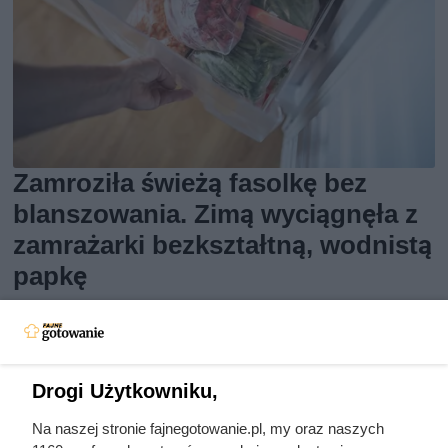
Zamroziła świeżą fasolkę bez
blanszowania. Zimą wyciągnęła z
zamrażarki bezkształtną, wodnistą
papkę
Dowiedz się, jak zamrozić fasolkę szparagową krok po
kroku, by zachowała smak, kolor i jędrność. Sprawdź, po co
blanszować.
Drogi Użytkowniku,
Na naszej stronie fajnegotowanie.pl, my oraz naszych