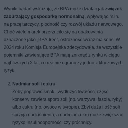
Wyniki badań wskazują, że BPA może działać jak
związek
zaburzający gospodarkę hormonalną
, wpływając m.in.
na pracę tarczycy, płodność czy rozwój układu nerwowego.
Choć wiele marek przerzuciło się na opakowania
oznaczone jako „BPA-free”, ostrożność wciąż ma sens. W
2024 roku Komisja Europejska zdecydowała, że wszystkie
pojemniki zawierające BPA mają zniknąć z rynku w ciągu
najbliższych 3 lat, co realnie ograniczy jedno z kluczowych
ryzyk.
Nadmiar soli i cukru
Żeby poprawić smak i wydłużyć trwałość, część
konserw zawiera sporo soli (np. warzywa, fasola, ryby)
albo cukru (np. owoce w syropie). Zbyt duża ilość soli
sprzyja nadciśnieniu, a nadmiar cukru może zwiększać
ryzyko insulinooporności czy próchnicy.