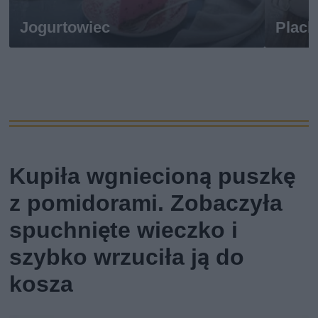
Jogurtowiec
Plack
Kupiła wgniecioną puszkę
z pomidorami. Zobaczyła
spuchnięte wieczko i
szybko wrzuciła ją do
kosza