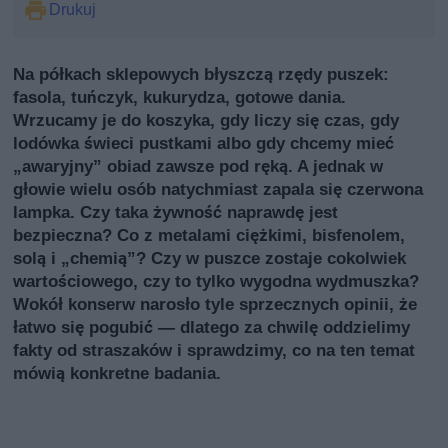
Drukuj
Na półkach sklepowych błyszczą rzędy puszek:
fasola, tuńczyk, kukurydza, gotowe dania.
Wrzucamy je do koszyka, gdy liczy się czas, gdy
lodówka świeci pustkami albo gdy chcemy mieć
„awaryjny” obiad zawsze pod ręką. A jednak w
głowie wielu osób natychmiast zapala się czerwona
lampka. Czy taka żywność naprawdę jest
bezpieczna? Co z metalami ciężkimi, bisfenolem,
solą i „chemią”? Czy w puszce zostaje cokolwiek
wartościowego, czy to tylko wygodna wydmuszka?
Wokół konserw narosło tyle sprzecznych opinii, że
łatwo się pogubić — dlatego za chwilę oddzielimy
fakty od straszaków i sprawdzimy, co na ten temat
mówią konkretne badania.