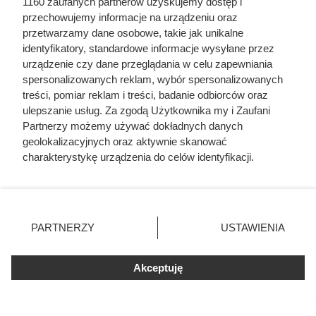
1160 zaufanych partnerów uzyskujemy dostęp i
przechowujemy informacje na urządzeniu oraz
przetwarzamy dane osobowe, takie jak unikalne
identyfikatory, standardowe informacje wysyłane przez
urządzenie czy dane przeglądania w celu zapewniania
spersonalizowanych reklam, wybór spersonalizowanych
treści, pomiar reklam i treści, badanie odbiorców oraz
ulepszanie usług. Za zgodą Użytkownika my i Zaufani
Partnerzy możemy używać dokładnych danych
geolokalizacyjnych oraz aktywnie skanować
charakterystykę urządzenia do celów identyfikacji.
Ponieważ cenimy Twoją prywatność, prosimy o zgodę na
korzystanie z tych technologii poprzez kliknięcie
Drugi produkt za 1 zł? W tej
„Akceptuję”. Zgoda jest dobrowolna i zawsze możesz ją
promocji Biedronka szybko
zmienić/wycofać klikając przycisk ustawień prywatności
PARTNERZY
USTAWIENIA
znajdujący się w lewym dolnym rogu strony
. Niektóre
wprowadziła ograniczenie do 4
rodzaje przetwarzania danych nie wymagają zgody
paczek
Akceptuję
użytkownika, ale masz prawo sprzeciwić się takiemu
przetwarzaniu. Preferencje będą miały zastosowania tylko
na tej witrynie.
W Biedronce przez cały tydzień trwa super promocja.