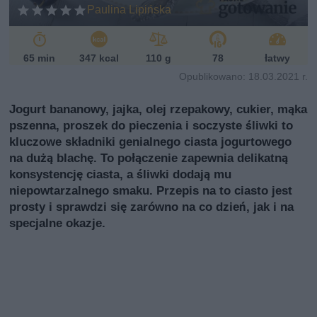
ń
Paulina Lipińska
sk
i
65 min
347 kcal
110 g
78
łatwy
Opublikowano: 18.03.2021 r.
Jogurt bananowy, jajka, olej rzepakowy, cukier, mąka
pszenna, proszek do pieczenia i soczyste śliwki to
kluczowe składniki genialnego ciasta jogurtowego
na dużą blachę. To połączenie zapewnia delikatną
konsystencję ciasta, a śliwki dodają mu
niepowtarzalnego smaku. Przepis na to ciasto jest
prosty i sprawdzi się zarówno na co dzień, jak i na
specjalne okazje.