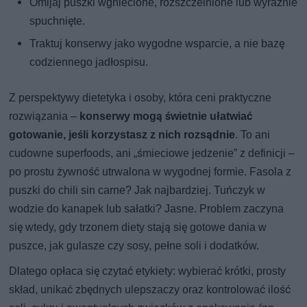
Omijaj puszki wgniecione, rozszczelnione lub wyraźnie
spuchnięte.
Traktuj konserwy jako wygodne wsparcie, a nie bazę
codziennego jadłospisu.
Z perspektywy dietetyka i osoby, która ceni praktyczne
rozwiązania –
konserwy mogą świetnie ułatwiać
gotowanie, jeśli korzystasz z nich rozsądnie
. To ani
cudowne superfoods, ani „śmieciowe jedzenie” z definicji –
po prostu żywność utrwalona w wygodnej formie. Fasola z
puszki do chili sin carne? Jak najbardziej. Tuńczyk w
wodzie do kanapek lub sałatki? Jasne. Problem zaczyna
się wtedy, gdy trzonem diety stają się gotowe dania w
puszce, jak gulasze czy sosy, pełne soli i dodatków.
Dlatego opłaca się czytać etykiety: wybierać krótki, prosty
skład, unikać zbędnych ulepszaczy oraz kontrolować ilość