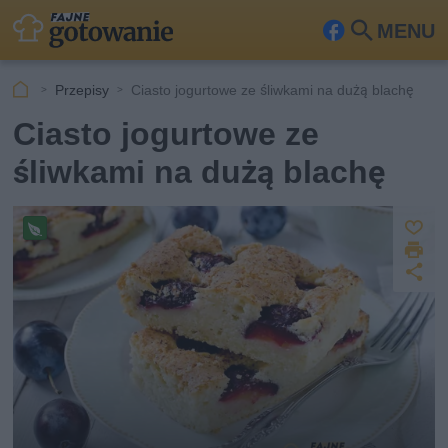
MENU
Fa
Szu
ceb
kaj
Przepisy
Ciasto jogurtowe ze śliwkami na dużą blachę
ook
Ciasto jogurtowe ze
śliwkami na dużą blachę
Z
D
a
Pr
z
U
p
r
e
u
d
i
pi
s
o
k
s
st
z
u
w
ę
j
e
p
g
et
n
ar
ij
ia