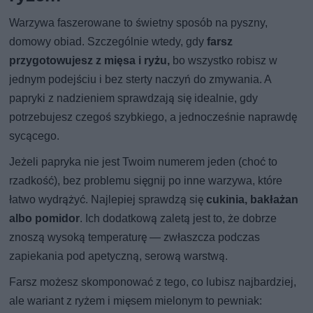
Warzywa faszerowane to świetny sposób na pyszny,
domowy obiad. Szczególnie wtedy, gdy
farsz
przygotowujesz z mięsa i ryżu,
bo wszystko robisz w
jednym podejściu i bez sterty naczyń do zmywania. A
papryki z nadzieniem sprawdzają się idealnie, gdy
potrzebujesz czegoś szybkiego, a jednocześnie naprawdę
sycącego.
Jeżeli papryka nie jest Twoim numerem jeden (choć to
rzadkość), bez problemu sięgnij po inne warzywa, które
łatwo wydrążyć. Najlepiej sprawdzą się
cukinia, bakłażan
albo pomidor
. Ich dodatkową zaletą jest to, że dobrze
znoszą wysoką temperaturę — zwłaszcza podczas
zapiekania pod apetyczną, serową warstwą.
Farsz możesz skomponować z tego, co lubisz najbardziej,
ale wariant z ryżem i mięsem mielonym to pewniak: