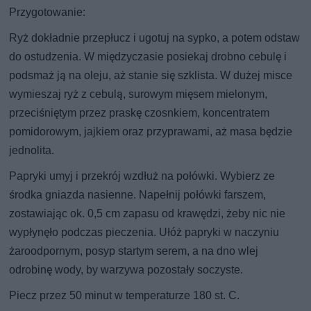
Przygotowanie:
Ryż dokładnie przepłucz i ugotuj na sypko, a potem odstaw
do ostudzenia. W międzyczasie posiekaj drobno cebulę i
podsmaż ją na oleju, aż stanie się szklista. W dużej misce
wymieszaj ryż z cebulą, surowym mięsem mielonym,
przeciśniętym przez praskę czosnkiem, koncentratem
pomidorowym, jajkiem oraz przyprawami, aż masa będzie
jednolita.
Papryki umyj i przekrój wzdłuż na połówki. Wybierz ze
środka gniazda nasienne. Napełnij połówki farszem,
zostawiając ok. 0,5 cm zapasu od krawędzi, żeby nic nie
wypłynęło podczas pieczenia. Ułóż papryki w naczyniu
żaroodpornym, posyp startym serem, a na dno wlej
odrobinę wody, by warzywa pozostały soczyste.
Piecz przez 50 minut w temperaturze 180 st. C.