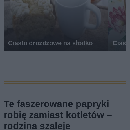
Ciasto drożdżowe na słodko
Ciast
Te faszerowane papryki
robię zamiast kotletów –
rodzina szaleje