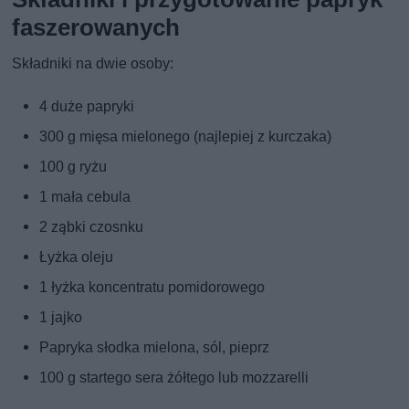
faszerowanych
Składniki na dwie osoby:
4 duże papryki
300 g mięsa mielonego (najlepiej z kurczaka)
100 g ryżu
1 mała cebula
2 ząbki czosnku
Łyżka oleju
1 łyżka koncentratu pomidorowego
1 jajko
Papryka słodka mielona, sól, pieprz
100 g startego sera żółtego lub mozzarelli