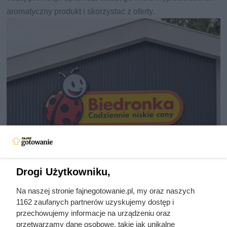
aromatyczny produkt i skorzystać z oferty.
Drogi Użytkowniku,
Sprawdziła cenę regularną i od
Na naszej stronie fajnegotowanie.pl, my oraz naszych
razu kupiła kilka kilogramów. Taka
1162 zaufanych partnerów uzyskujemy dostęp i
przechowujemy informacje na urządzeniu oraz
okazja nie zdarza się często
przetwarzamy dane osobowe, takie jak unikalne