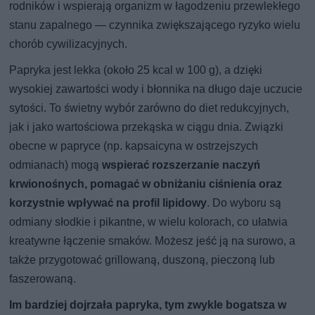
rodników i wspierają organizm w łagodzeniu przewlekłego
stanu zapalnego — czynnika zwiększającego ryzyko wielu
chorób cywilizacyjnych.
Papryka jest lekka (około 25 kcal w 100 g), a dzięki
wysokiej zawartości wody i błonnika na długo daje uczucie
sytości. To świetny wybór zarówno do diet redukcyjnych,
jak i jako wartościowa przekąska w ciągu dnia. Związki
obecne w papryce (np. kapsaicyna w ostrzejszych
odmianach) mogą
wspierać rozszerzanie naczyń
krwionośnych, pomagać w obniżaniu ciśnienia oraz
korzystnie wpływać na profil lipidowy
. Do wyboru są
odmiany słodkie i pikantne, w wielu kolorach, co ułatwia
kreatywne łączenie smaków. Możesz jeść ją na surowo, a
także przygotować grillowaną, duszoną, pieczoną lub
faszerowaną.
Im bardziej dojrzała papryka, tym zwykle bogatsza w