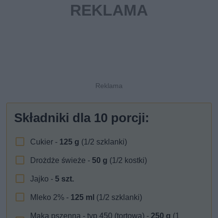
Składniki dla
10
porcji:
Cukier -
125
g
(1/2 szklanki)
Drożdże świeże -
50
g
(1/2 kostki)
Jajko -
5
szt.
Mleko 2% -
125
ml
(1/2 szklanki)
Mąka pszenna - typ 450 (tortowa) -
250
g
(1