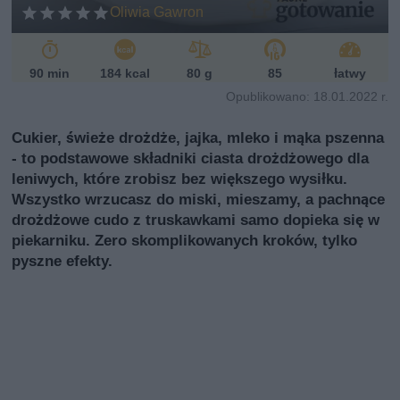
ń
Oliwia Gawron
sk
i
90 min
184 kcal
80 g
85
łatwy
Opublikowano: 18.01.2022 r.
Cukier, świeże drożdże, jajka, mleko i mąka pszenna
- to podstawowe składniki ciasta drożdżowego dla
leniwych, które zrobisz bez większego wysiłku.
Wszystko wrzucasz do miski, mieszamy, a pachnące
drożdżowe cudo z truskawkami samo dopieka się w
piekarniku. Zero skomplikowanych kroków, tylko
pyszne efekty.