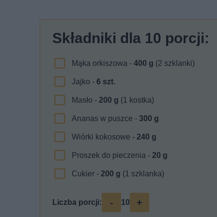
Składniki dla
10
porcji:
Mąka orkiszowa -
400
g
(2 szklanki)
Jajko -
6
szt.
Masło -
200
g
(1 kostka)
Ananas w puszce -
300
g
Wiórki kokosowe -
240
g
Proszek do pieczenia -
20
g
Cukier -
200
g
(1 szklanka)
-
+
Liczba porcji:
10