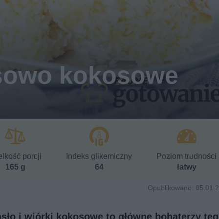
asowo kokosowe
lkość porcji
Indeks glikemiczny
Poziom trudności
165 g
64
łatwy
Opublikowano: 05.01.2
sło i wiórki kokosowe to główne bohaterzy te