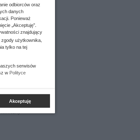
anie odbiorców oraz
nych danych
kacji. Ponieważ
ięcie „Akceptuję”.
ywatności znajdujący
ą zgody użytkownika,
 tylko na tej
 naszych serwisów
esz w
Polityce
st bardzo
cych się.
Akceptuję
 kliniczny