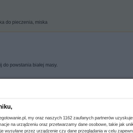
zka do pieczenia, miska
ij do powstania białej masy.
a, wymieszaj dokładnie.
niku,
kami kokosowymi do ciasta i wymieszaj.
jnegotowanie.pl, my oraz naszych 1162 zaufanych partnerów uzyskuje
sto.
cje na urządzeniu oraz przetwarzamy dane osobowe, takie jak unika
je wysyłane przez urządzenie czy dane przeglądania w celu zapewn