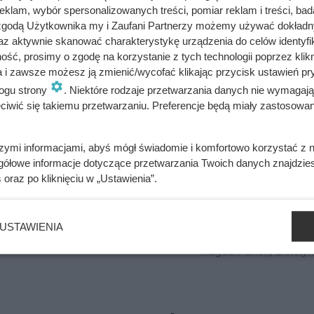
klam, wybór spersonalizowanych treści, pomiar reklam i treści, bad
przez 45-50 minut.
 zgodą Użytkownika my i Zaufani Partnerzy możemy używać dokład
az aktywnie skanować charakterystykę urządzenia do celów identyfi
ść, prosimy o zgodę na korzystanie z tych technologii poprzez klikn
a i zawsze możesz ją zmienić/wycofać klikając przycisk ustawień pr
ogu strony
. Niektóre rodzaje przetwarzania danych nie wymagaj
bacz alergeny
Oblicz koszty przyrządzenia potrawy
iwić się takiemu przetwarzaniu. Preferencje będą miały zastosowania
szymi informacjami, abyś mógł świadomie i komfortowo korzystać z
gółowe informacje dotyczące przetwarzania Twoich danych znajdzi
s
oraz po kliknięciu w „Ustawienia”.
la gotowych słodyczy. Ciasto zawiera dużą ilość błonnika. Je
kokaloryczne i świetnie sprawdza się w diecie osób odchudzają
USTAWIENIA
~ Magda Panek, dietetyk