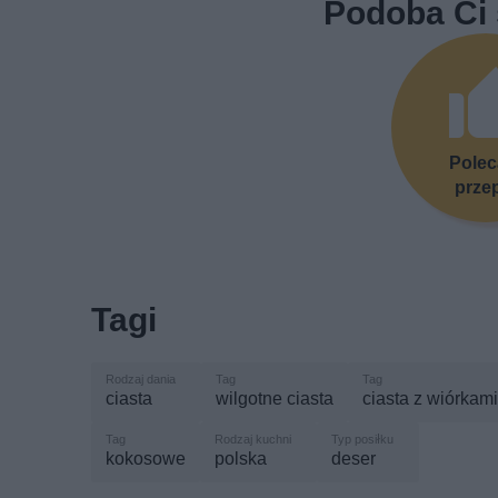
Podoba Ci 
Pole
prze
Tagi
ciasta
wilgotne ciasta
ciasta z wiórka
kokosowe
polska
deser