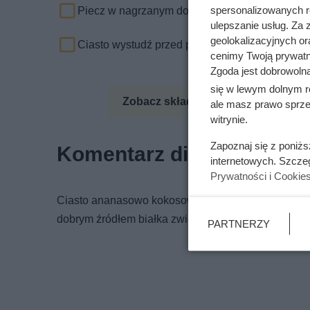
spersonalizowanych re
Piecz w nagrzanym do 190 stopni C piekarniku 
ulepszanie usług. Za
geolokalizacyjnych or
Ciasto wystudź przed pokrojeniem.
cenimy Twoją prywatno
Zgoda jest dobrowoln
się w lewym dolnym r
Zobacz składniki odżywcze
Zo
ale masz prawo sprzec
witrynie.
Zapoznaj się z poniż
Komentarz dietetyka
internetowych. Szcze
Prywatności i Cookie
Ciasto ananasowo kokosowe to zdrowa alternatywa d
dobrym źródłem białka zwierzęcego. Ciasto jest nis
PARTNERZY