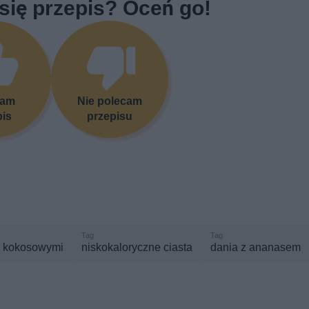
się przepis? Oceń go!
cam
Nie polecam
pis
przepisu
mi kokosowymi
niskokaloryczne ciasta
dania z ananasem