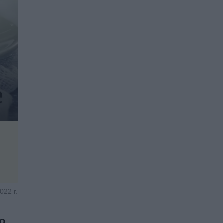
022 r.
go