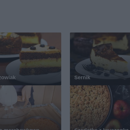
zowiak
Sernik