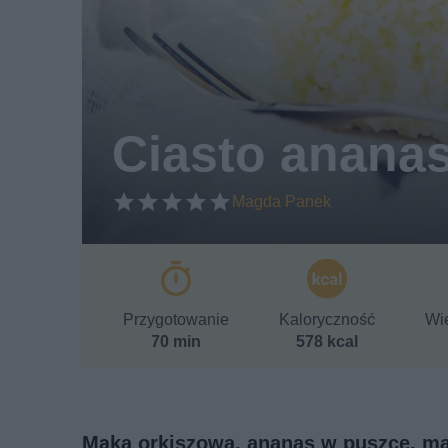
Ciasto anan
Magda Panek
Przygotowanie
Kaloryczność
Wie
70 min
578 kcal
Mąka orkiszowa, ananas w puszce, ma