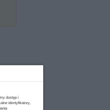
my dostęp i
lne identyfikatory,
iania