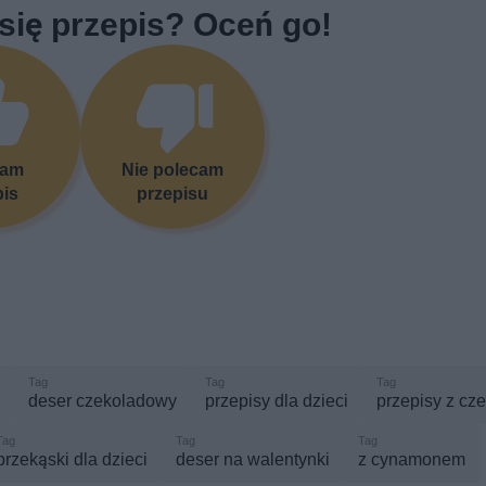
się przepis? Oceń go!
cam
Nie polecam
pis
przepisu
deser czekoladowy
przepisy dla dzieci
przepisy z cz
przekąski dla dzieci
deser na walentynki
z cynamonem