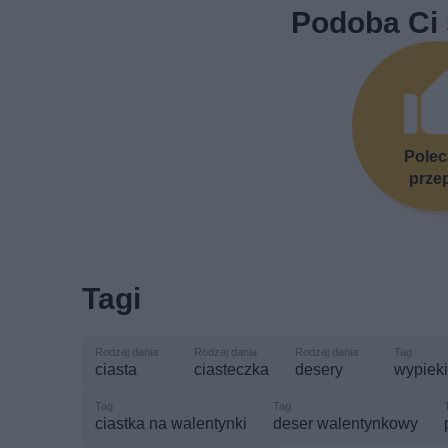
Podoba Ci 
Pole
prze
Tagi
ciasta
ciasteczka
desery
wypieki
ciastka na walentynki
deser walentynkowy