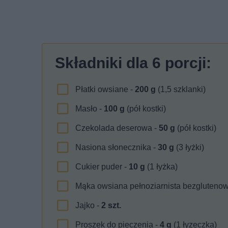
Składniki dla
6
porcji:
Płatki owsiane -
200
g
(1,5 szklanki)
Masło -
100
g
(pół kostki)
Czekolada deserowa -
50
g
(pół kostki)
Nasiona słonecznika -
30
g
(3 łyżki)
Cukier puder -
10
g
(1 łyżka)
Mąka owsiana pełnoziarnista bezgluteno
Jajko -
2
szt.
Proszek do pieczenia -
4
g
(1 łyzeczka)