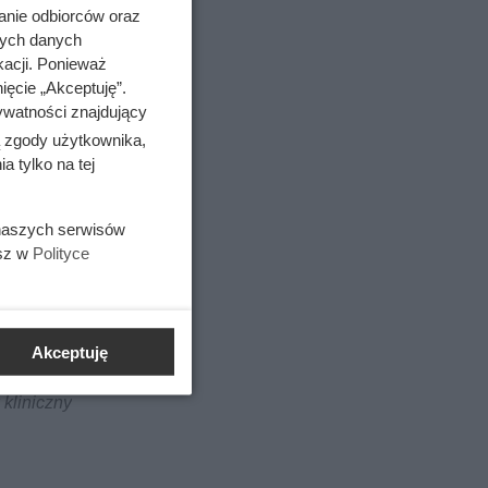
anie odbiorców oraz
nych danych
kacji. Ponieważ
ięcie „Akceptuję”.
ywatności znajdujący
ą zgody użytkownika,
 tylko na tej
 naszych serwisów
esz w
Polityce
Akceptuję
 kliniczny