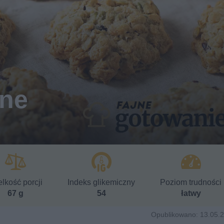
ane
lkość porcji
Indeks glikemiczny
Poziom trudności
67 g
54
łatwy
Opublikowano: 13.05.2