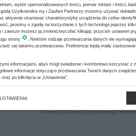
asteczka.
klam, wybór spersonalizowanych treści, pomiar reklam i treści, bad
 zgodą Użytkownika my i Zaufani Partnerzy możemy używać dokład
aszce piekarnika.
az aktywnie skanować charakterystykę urządzenia do celów identyfi
ść, prosimy o zgodę na korzystanie z tych technologii poprzez klikn
opni przez 20 minut.
a i zawsze możesz ją zmienić/wycofać klikając przycisk ustawień pr
ogu strony
. Niektóre rodzaje przetwarzania danych nie wymagaj
iwić się takiemu przetwarzaniu. Preferencje będą miały zastosowania
bacz alergeny
Oblicz koszty przyrządzenia potrawy
szymi informacjami, abyś mógł świadomie i komfortowo korzystać z
gółowe informacje dotyczące przetwarzania Twoich danych znajdzi
s
oraz po kliknięciu w „Ustawienia”.
USTAWIENIA
, są sycące i nie mają dużego dodatku cukru.
~ Patrycja Czerwiak, psychodietetyk, dietetyk