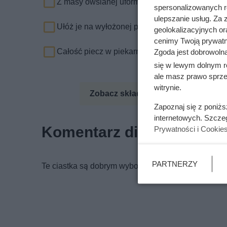
Z masy owsianej uformuj małe, spłaszczone ci
spersonalizowanych re
ulepszanie usług. Za
Ułóż je na wyłożonej papierem do pieczenia bl
geolokalizacyjnych or
cenimy Twoją prywatno
Całość piecz w piekarniku nagrzanym do 180 st
Zgoda jest dobrowoln
się w lewym dolnym r
ale masz prawo sprzec
witrynie.
Zobacz składniki odżywcze
Zo
Zapoznaj się z poniż
internetowych. Szcze
Komentarz dietetyka
Prywatności i Cookie
PARTNERZY
Te ciastka są dobrym wyborem, mają sporo błonnika