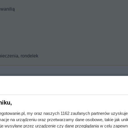
wanilią
pieczenia, rondelek
niku,
ona słonecznika, cukier puder i waniliowy i proszek do pieczeni
jnegotowanie.pl, my oraz naszych 1162 zaufanych partnerów uzyskuje
masło i dobrze wymieszaj rękami.
cje na urządzeniu oraz przetwarzamy dane osobowe, takie jak unika
je wysyłane przez urządzenie czy dane przeglądania w celu zapewn