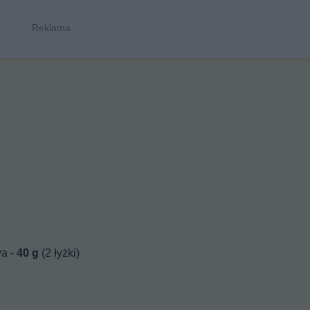
wa -
40
g
(2 łyżki)