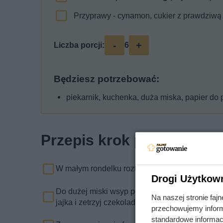
Przyprawy - cynamon, cukier z prawdziwą 
-
+
Liczba porcji:
6
Będziesz potrzebować:
piekarnik, kuchenka, duża miska, papier do 
Przepis krok po kroku
W małym rondelku roztop masło.
Drogi Użytkow
Do dużej miski wsyp płatki owsiane, mąkę, nasi
Na naszej stronie fa
jajka i zetrzyj czekoladę. Dodaj rozpuszczone 
przechowujemy informa
standardowe informac