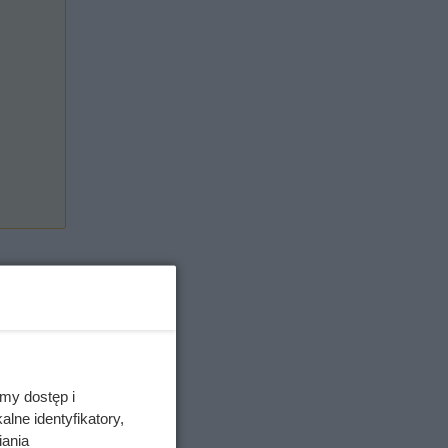
a. Wbij
my dostęp i
lne identyfikatory,
iania