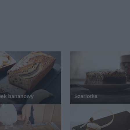
bek bananowy
Szarlotka