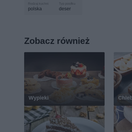
polska
deser
Zobacz również
Wypieki
Chle