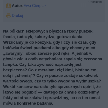
Udostępnij
Autor:
Ewa Cierpiał
Drukuj
Na półkach sklepowych błyszczą rzędy puszek:
fasola, tuńczyk, kukurydza, gotowe dania.
Wrzucamy je do koszyka, gdy liczy się czas, gdy
lodówka świeci pustkami albo gdy chcemy mieć
„awaryjny” obiad zawsze pod ręką. A jednak w
głowie wielu osób natychmiast zapala się czerwona
lampka. Czy taka żywność naprawdę jest
bezpieczna? Co z metalami ciężkimi, bisfenolem,
solą i „chemią”? Czy w puszce zostaje cokolwiek
wartościowego, czy to tylko wygodna wydmuszka?
Wokół konserw narosło tyle sprzecznych opinii, że
łatwo się pogubić — dlatego za chwilę oddzielimy
fakty od straszaków i sprawdzimy, co na ten temat
mówią konkretne badania.