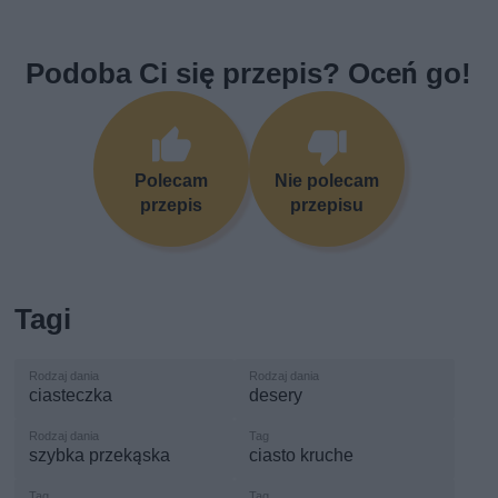
Podoba Ci się przepis? Oceń go!
Polecam
Nie polecam
przepis
przepisu
Tagi
ciasteczka
desery
szybka przekąska
ciasto kruche