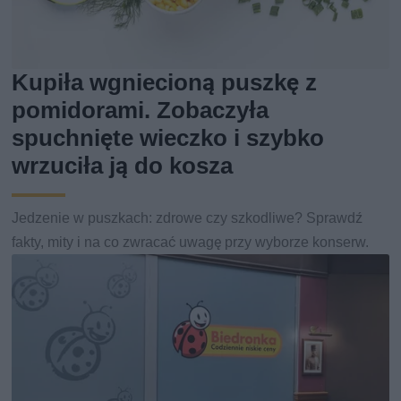
Kupiła wgniecioną puszkę z
pomidorami. Zobaczyła
spuchnięte wieczko i szybko
wrzuciła ją do kosza
Jedzenie w puszkach: zdrowe czy szkodliwe? Sprawdź
fakty, mity i na co zwracać uwagę przy wyborze konserw.