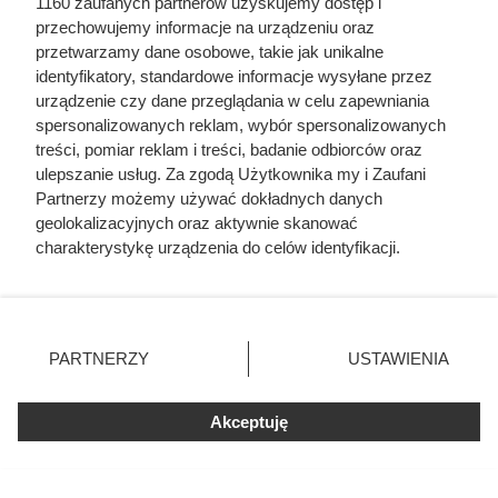
1160 zaufanych partnerów uzyskujemy dostęp i
przechowujemy informacje na urządzeniu oraz
W Biedronce przez cały tydzień trwa super promocja.
przetwarzamy dane osobowe, takie jak unikalne
identyfikatory, standardowe informacje wysyłane przez
Druga sztuka kosztuje tylko 1 zł, a oprócz tego
urządzenie czy dane przeglądania w celu zapewniania
zaoszczędzisz nawet do 90%.
spersonalizowanych reklam, wybór spersonalizowanych
treści, pomiar reklam i treści, badanie odbiorców oraz
ulepszanie usług. Za zgodą Użytkownika my i Zaufani
Partnerzy możemy używać dokładnych danych
geolokalizacyjnych oraz aktywnie skanować
charakterystykę urządzenia do celów identyfikacji.
Ponieważ cenimy Twoją prywatność, prosimy o zgodę na
korzystanie z tych technologii poprzez kliknięcie
„Akceptuję”. Zgoda jest dobrowolna i zawsze możesz ją
zmienić/wycofać klikając przycisk ustawień prywatności
PARTNERZY
USTAWIENIA
znajdujący się w lewym dolnym rogu strony
. Niektóre
rodzaje przetwarzania danych nie wymagają zgody
Akceptuję
użytkownika, ale masz prawo sprzeciwić się takiemu
przetwarzaniu. Preferencje będą miały zastosowania tylko
na tej witrynie.
Carrefour szaleje z promocjami.