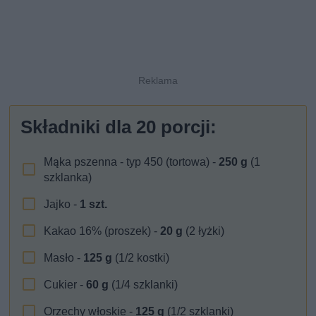
Składniki dla
20
porcji:
Mąka pszenna - typ 450 (tortowa) -
250
g
(1
szklanka)
Jajko -
1
szt.
Kakao 16% (proszek) -
20
g
(2 łyżki)
Masło -
125
g
(1/2 kostki)
Cukier -
60
g
(1/4 szklanki)
Orzechy włoskie -
125
g
(1/2 szklanki)