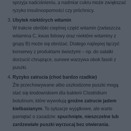
sprzyja nadciśnieniu, a nadmiar cukru może zwiększać
ryzyko insulinooporności czy próchnicy.
Ubytek niektórych witamin
W trakcie obróbki cieplnej część witamin (zwłaszcza
witamina C, kwas foliowy oraz niektóre witaminy z
grupy B) może się obniżać. Dlatego najlepiej łączyć
konserwy z produktami świeżymi – np. do sałatki
dorzucić chrupiące, surowe warzywa obok fasoli z
puszki.
Ryzyko zatrucia (choć bardzo rzadkie)
Źle przechowywane albo uszkodzone puszki mogą
stać się środowiskiem dla bakterii Clostridium
botulinum, które wywołują
groźne zatrucie jadem
kiełbasianym
. To sytuacje wyjątkowe, ale warto
pamiętać o zasadzie:
spuchnięte, nieszczelne lub
zardzewiałe puszki wyrzucaj bez otwierania.