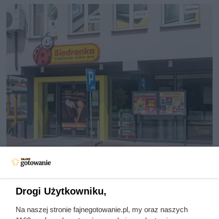
Drugi produkt za 1 zł? W tej
promocji Biedronka szybko
Drogi Użytkowniku,
wprowadziła ograniczenie do 4
paczek
Na naszej stronie fajnegotowanie.pl, my oraz naszych