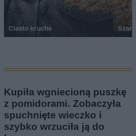
Ciasto kruche
Szarl
Kupiła wgniecioną puszkę
z pomidorami. Zobaczyła
spuchnięte wieczko i
szybko wrzuciła ją do