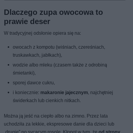
Dlaczego zupa owocowa to
prawie deser
W tradycyjnej odsłonie opiera się na:
owocach z kompotu (wiśniach, czereśniach,
truskawkach, jabłkach),
wodzie albo mleku (czasem także z odrobiną
śmietanki),
sporej dawce cukru,
i koniecznie:
makaronie jajecznym
, najchętniej
świderkach lub cienkich nitkach.
Można ją jeść na ciepło albo na zimno. Przez lata
uchodziła za lekkie, ekspresowe danie dla dzieci lub
„drugie” po sycącym rosole. Kłopot w tym, że
od strony