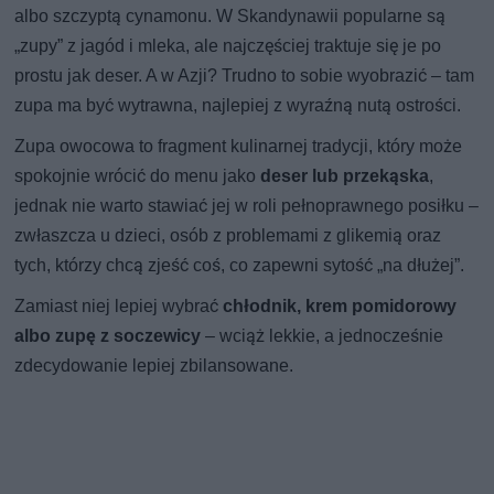
albo szczyptą cynamonu. W Skandynawii popularne są
„zupy” z jagód i mleka, ale najczęściej traktuje się je po
prostu jak deser. A w Azji? Trudno to sobie wyobrazić – tam
zupa ma być wytrawna, najlepiej z wyraźną nutą ostrości.
Zupa owocowa to fragment kulinarnej tradycji, który może
spokojnie wrócić do menu jako
deser lub przekąska
,
jednak nie warto stawiać jej w roli pełnoprawnego posiłku –
zwłaszcza u dzieci, osób z problemami z glikemią oraz
tych, którzy chcą zjeść coś, co zapewni sytość „na dłużej”.
Zamiast niej lepiej wybrać
chłodnik, krem pomidorowy
albo zupę z soczewicy
– wciąż lekkie, a jednocześnie
zdecydowanie lepiej zbilansowane.