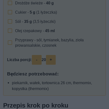
Drożdże świeże -
40
g
Cukier -
5
g
(1 łyżeczka)
Sól -
35
g
(3,5 łyżeczki)
Olej rzepakowy -
45
ml
Przyprawy - sól, tymianek, bazylia, zioła
prowansalskie, czosnek
-
+
Liczba porcji:
20
Będziesz potrzebować:
piekarnik, wałek, tortownica 26 cm, thermomix,
kopystka (thermomix)
Przepis krok po kroku