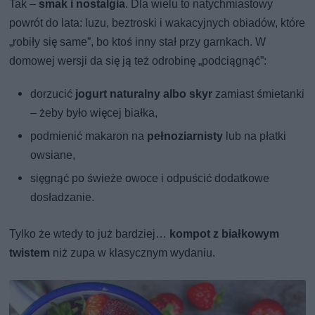
Tak –
smak i nostalgia
. Dla wielu to natychmiastowy
powrót do lata: luzu, beztroski i wakacyjnych obiadów, które
„robiły się same”, bo ktoś inny stał przy garnkach. W
domowej wersji da się ją też odrobinę „podciągnąć”:
dorzucić
jogurt naturalny albo skyr
zamiast śmietanki
– żeby było więcej białka,
podmienić makaron na
pełnoziarnisty
lub na płatki
owsiane,
sięgnąć po świeże owoce i odpuścić dodatkowe
dosładzanie.
Tylko że wtedy to już bardziej…
kompot z białkowym
twistem
niż zupa w klasycznym wydaniu.