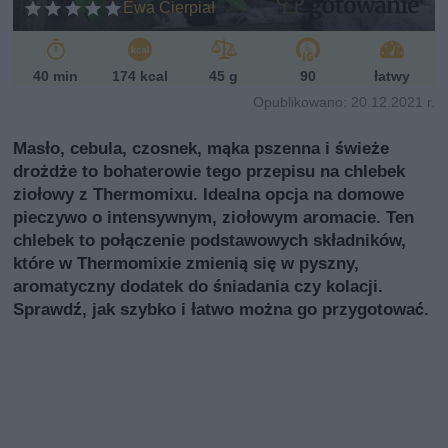
Ewa Cierpiał
ń
sk
i
40 min
174 kcal
45 g
90
łatwy
Opublikowano: 20.12.2021 r.
Masło, cebula, czosnek, mąka pszenna i świeże
drożdże to bohaterowie tego przepisu na chlebek
ziołowy z Thermomixu. Idealna opcja na domowe
pieczywo o intensywnym, ziołowym aromacie. Ten
chlebek to połączenie podstawowych składników,
które w Thermomixie zmienią się w pyszny,
aromatyczny dodatek do śniadania czy kolacji.
Sprawdź, jak szybko i łatwo można go przygotować.