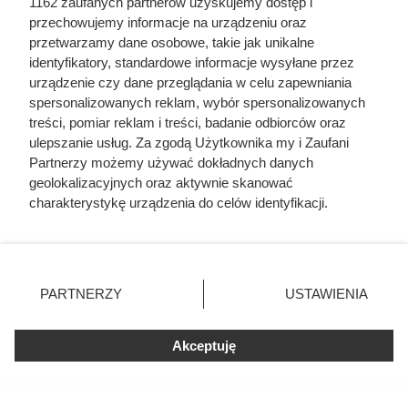
1162 zaufanych partnerów uzyskujemy dostęp i
przechowujemy informacje na urządzeniu oraz
przetwarzamy dane osobowe, takie jak unikalne
identyfikatory, standardowe informacje wysyłane przez
urządzenie czy dane przeglądania w celu zapewniania
spersonalizowanych reklam, wybór spersonalizowanych
treści, pomiar reklam i treści, badanie odbiorców oraz
ulepszanie usług. Za zgodą Użytkownika my i Zaufani
Partnerzy możemy używać dokładnych danych
geolokalizacyjnych oraz aktywnie skanować
charakterystykę urządzenia do celów identyfikacji.
Ponieważ cenimy Twoją prywatność, prosimy o zgodę na
korzystanie z tych technologii poprzez kliknięcie
„Akceptuję”. Zgoda jest dobrowolna i zawsze możesz ją
zmienić/wycofać klikając przycisk ustawień prywatności
Jedna z najpopularniejszych kaw
PARTNERZY
USTAWIENIA
znajdujący się w lewym dolnym rogu strony
. Niektóre
właśnie mocno staniała. Oferta
rodzaje przetwarzania danych nie wymagają zgody
przyciąga klientów do Dino
Akceptuję
użytkownika, ale masz prawo sprzeciwić się takiemu
przetwarzaniu. Preferencje będą miały zastosowania tylko
na tej witrynie.
Dallmayr Classic 500 g w Dino w promocyjnej cenie.