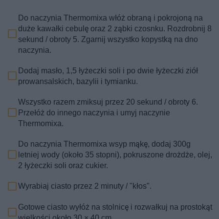
Do naczynia Thermomixa włóż obraną i pokrojoną na
duże kawałki cebulę oraz 2 ząbki czosnku. Rozdrobnij 8
sekund / obroty 5. Zgarnij wszystko kopystką na dno
naczynia.
Dodaj masło, 1,5 łyżeczki soli i po dwie łyżeczki ziół
prowansalskich, bazylii i tymianku.
Wszystko razem zmiksuj przez 20 sekund / obroty 6.
Przełóż do innego naczynia i umyj naczynie
Thermomixa.
Do naczynia Thermomixa wsyp mąkę, dodaj 300g
letniej wody (około 35 stopni), pokruszone drożdże, olej,
2 łyżeczki soli oraz cukier.
Wyrabiaj ciasto przez 2 minuty / "kłos".
Gotowe ciasto wyłóż na stolnicę i rozwałkuj na prostokąt
wielkości około 30 × 40 cm.