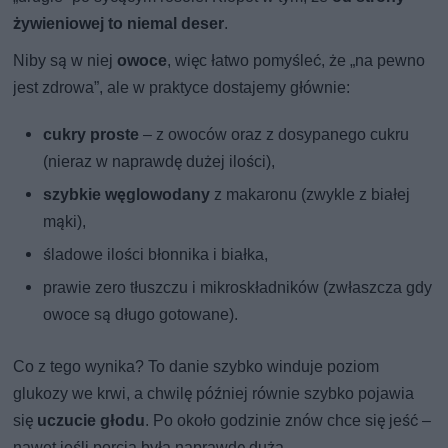
żywieniowej to niemal deser
.
Niby są w niej
owoce
, więc łatwo pomyśleć, że „na pewno
jest zdrowa”, ale w praktyce dostajemy głównie:
cukry proste
– z owoców oraz z dosypanego cukru
(nieraz w naprawdę dużej ilości),
szybkie węglowodany
z makaronu (zwykle z białej
mąki),
śladowe ilości błonnika i białka,
prawie zero tłuszczu i mikroskładników (zwłaszcza gdy
owoce są długo gotowane).
Co z tego wynika? To danie szybko winduje poziom
glukozy we krwi, a chwilę później równie szybko pojawia
się
uczucie głodu
. Po około godzinie znów chce się jeść –
nawet jeśli porcja była naprawdę duża.