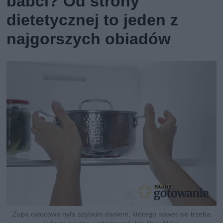
babci? Od strony
dietetycznej to jeden z
najgorszych obiadów
Zupa owocowa była szybkim daniem, którego nawet nie trzeba