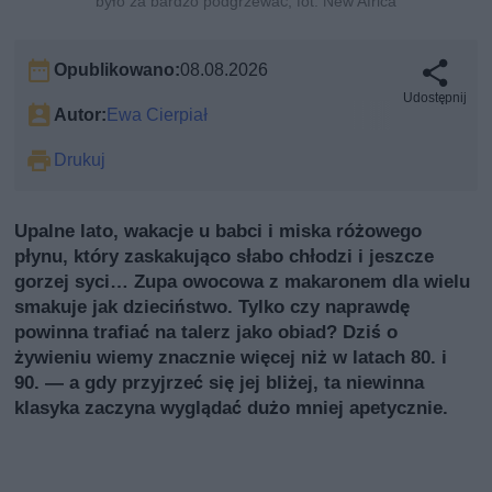
było za bardzo podgrzewać, fot. New Africa
Opublikowano:
08.08.2026
Udostępnij
Autor:
Ewa Cierpiał
Drukuj
Upalne lato, wakacje u babci i miska różowego
płynu, który zaskakująco słabo chłodzi i jeszcze
gorzej syci… Zupa owocowa z makaronem dla wielu
smakuje jak dzieciństwo. Tylko czy naprawdę
powinna trafiać na talerz jako obiad? Dziś o
żywieniu wiemy znacznie więcej niż w latach 80. i
90. — a gdy przyjrzeć się jej bliżej, ta niewinna
klasyka zaczyna wyglądać dużo mniej apetycznie.