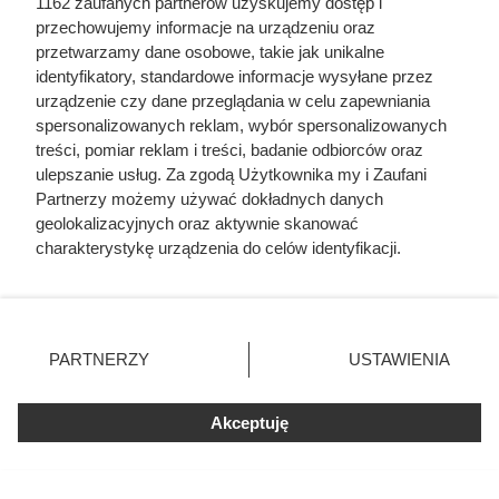
1162 zaufanych partnerów uzyskujemy dostęp i
przechowujemy informacje na urządzeniu oraz
przetwarzamy dane osobowe, takie jak unikalne
Lavazza Qualità Oro w atrakcyjnej promocji w Dino.
identyfikatory, standardowe informacje wysyłane przez
Sprawdź, dlaczego warto skorzystać z oferty i do kiedy jest
urządzenie czy dane przeglądania w celu zapewniania
ważna.
spersonalizowanych reklam, wybór spersonalizowanych
treści, pomiar reklam i treści, badanie odbiorców oraz
ulepszanie usług. Za zgodą Użytkownika my i Zaufani
Partnerzy możemy używać dokładnych danych
geolokalizacyjnych oraz aktywnie skanować
charakterystykę urządzenia do celów identyfikacji.
Ponieważ cenimy Twoją prywatność, prosimy o zgodę na
korzystanie z tych technologii poprzez kliknięcie
„Akceptuję”. Zgoda jest dobrowolna i zawsze możesz ją
zmienić/wycofać klikając przycisk ustawień prywatności
PARTNERZY
USTAWIENIA
znajdujący się w lewym dolnym rogu strony
. Niektóre
rodzaje przetwarzania danych nie wymagają zgody
Akceptuję
użytkownika, ale masz prawo sprzeciwić się takiemu
przetwarzaniu. Preferencje będą miały zastosowania tylko
na tej witrynie.