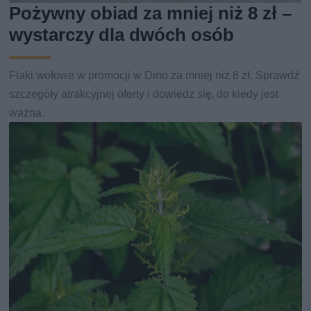
Pożywny obiad za mniej niż 8 zł –
wystarczy dla dwóch osób
Flaki wołowe w promocji w Dino za mniej niż 8 zł. Sprawdź
szczegóły atrakcyjnej oferty i dowiedz się, do kiedy jest
ważna.