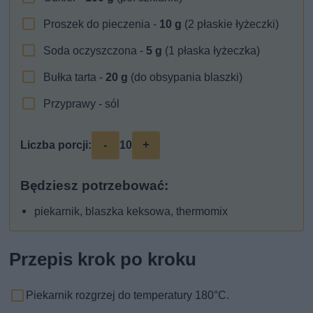
Proszek do pieczenia -
10
g
(2 płaskie łyżeczki)
Soda oczyszczona -
5
g
(1 płaska łyżeczka)
Bułka tarta -
20
g
(do obsypania blaszki)
Przyprawy - sól
-
+
Liczba porcji:
10
Będziesz potrzebować:
piekarnik, blaszka keksowa, thermomix
Przepis krok po kroku
Piekarnik rozgrzej do temperatury 180°C.