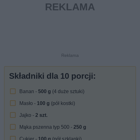
Składniki dla
10
porcji:
Banan -
500
g
(4 duże sztuki)
Masło -
100
g
(pół kostki)
Jajko -
2
szt.
Mąka pszenna typ 500 -
250
g
Cukier -
100
g
(pół szklanki)