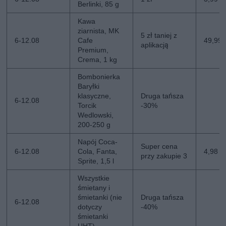
Berlinki, 85 g
Kawa
ziarnista, MK
5 zł taniej z
6-12.08
Cafe
49,99 z
aplikacją
Premium,
Crema, 1 kg
Bombonierka
Baryłki
klasyczne,
Druga tańsza
6-12.08
Torcik
-30%
Wedlowski,
200-250 g
Napój Coca-
Super cena
6-12.08
Cola, Fanta,
4,98 zł
przy zakupie 3
Sprite, 1,5 l
Wszystkie
śmietany i
śmietanki (nie
Druga tańsza
6-12.08
dotyczy
-40%
śmietanki
UHT)