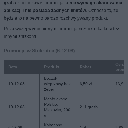
gratis
. Co ciekawe, promocja ta
nie wymaga skanowania
aplikacji i nie posiada żadnych limitów
. Oznacza to, że
będzie to na pewno bardzo rozchwytywany produkt.
Poza wyżej wymienionymi promocjami Stokrotka kusi też
innymi zniżkami.
Promocje w Stokrotce (6-12.08)
Cena
Data
Produkt
Rabat
promo
Boczek
10-12.08
wieprzowy bez
6,50 zł
13,99 
żeber
Masło ekstra
Polskie,
10-12.08
2+1 gratis
Mlekovita, 200
g
Kabanosy
6-12.08
1 zł
3,99 zł