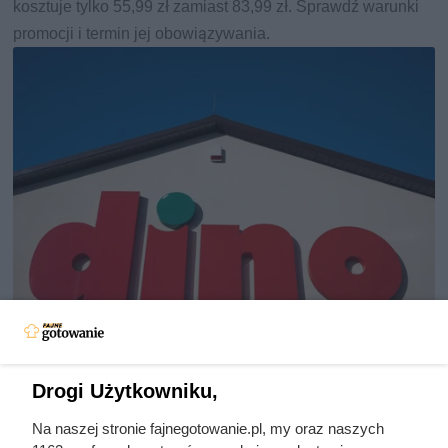
kosztuje tylko 55,99 zł zamiast 83,99 zł. Sprawdź warunki
promocji i termin jej obowiązywania.
Jedna z najlepszych kaw premium
Drogi Użytkowniku,
w promocji. Błyskawicznie znika z
Na naszej stronie fajnegotowanie.pl, my oraz naszych
półek