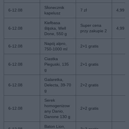
Słonecznik
6-12.08
7 zł
4,99 zł
kapelusz
Kiełbasa
Super cena
6-12.08
śląska, Well
4,99 z
przy zakupie 2
Done, 550 g
Napój alpro,
6-12.08
2+1 gratis
750-1000 ml
Ciastka
6-12.08
Pieguski, 135
2+1 gratis
g
Galaretka,
6-12.08
Delecta, 39-70
2+2 gratis
g
Serek
homogenizow
6-12.08
2+2 gratis
any Danio,
Danone 130 g
Baton Lion,
6-12.08
2+2 gratis