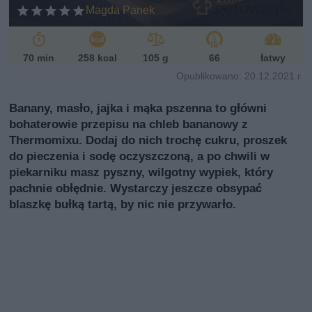
ń
Magda Panek
sk
i
70 min
258 kcal
105 g
66
łatwy
Opublikowano: 20.12.2021 r.
Banany, masło, jajka i mąka pszenna to główni
bohaterowie przepisu na chleb bananowy z
Thermomixu. Dodaj do nich trochę cukru, proszek
do pieczenia i sodę oczyszczoną, a po chwili w
piekarniku masz pyszny, wilgotny wypiek, który
pachnie obłędnie. Wystarczy jeszcze obsypać
blaszkę bułką tartą, by nic nie przywarło.