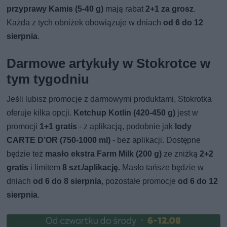
przyprawy Kamis (5-40 g)
mają rabat
2+1 za grosz
.
Każda z tych obniżek obowiązuje w dniach
od 6 do 12
sierpnia
.
Darmowe artykuły w Stokrotce w
tym tygodniu
Jeśli lubisz promocje z darmowymi produktami, Stokrotka
oferuje kilka opcji.
Ketchup Kotlin (420-450 g)
jest w
promocji
1+1 gratis
- z aplikacją, podobnie jak
lody
CARTE D’OR (750-1000 ml)
- bez aplikacji. Dostępne
będzie też
masło ekstra Farm Milk (200 g)
ze zniżką
2+2
gratis
i limitem
8 szt./aplikację.
Masło tańsze będzie w
dniach
od 6 do 8 sierpnia
, pozostałe promocje
od 6 do 12
sierpnia
.