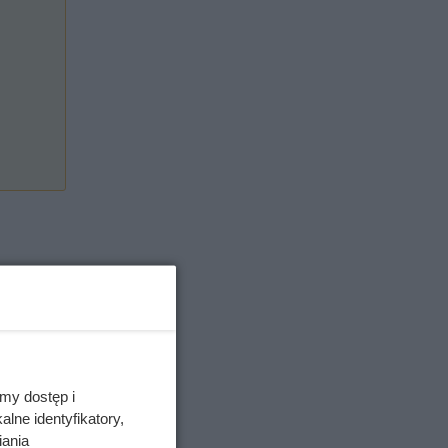
my dostęp i
lne identyfikatory,
iania