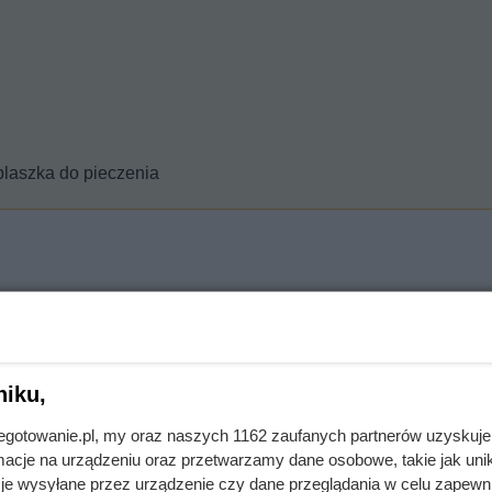
 blaszka do pieczenia
r i łyżkę mąki.
ztopione masło i sól.
niku,
jnegotowanie.pl, my oraz naszych 1162 zaufanych partnerów uzyskuje
 odklejać się od dłoni.
cje na urządzeniu oraz przetwarzamy dane osobowe, takie jak unika
je wysyłane przez urządzenie czy dane przeglądania w celu zapewn