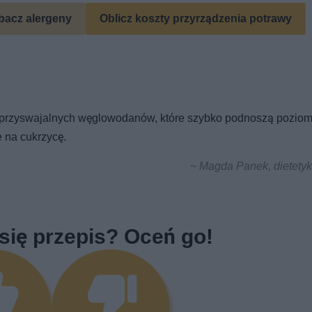
bacz alergeny
Oblicz koszty przyrządzenia potrawy
o przyswajalnych węglowodanów, które szybko podnoszą poziom
 na cukrzycę.
~ Magda Panek, dietetyk
się przepis? Oceń go!