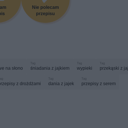
cam
Nie polecam
pis
przepisu
we na słono
śniadania z jajkiem
wypieki
przekąski z j
przepisy z drożdżami
dania z jajek
przepisy z serem