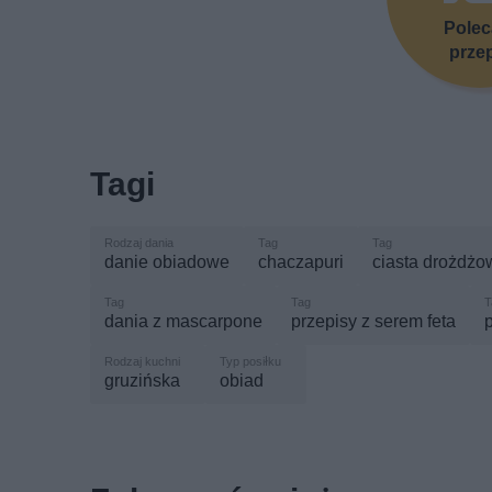
Pole
prze
Tagi
danie obiadowe
chaczapuri
ciasta drożdżo
dania z mascarpone
przepisy z serem feta
gruzińska
obiad