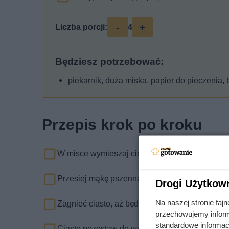
-
+
Liczba porcji:
4
Będziesz potrzebować:
piekarnik, duża miska, papier do pieczenia,
Przepis krok po kroku
W misce wymieszaj ciepłe mleko, drożdże, cukie
Przesiej mąkę pszenną, dodaj do niej zaczyn, ro
Drogi Użytkow
Na naszej stronie fa
Zagnieć ciasto, aż będzie gładkie i łatwo będzie
przechowujemy informa
standardowe informac
Ciasto pozostaw do wyrośnięcia na 2 godziny.