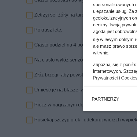
spersonalizowanych re
ulepszanie usług. Za
Zetrzyj ser żółty na tarce.
geolokalizacyjnych or
cenimy Twoją prywatno
Pokrusz fetę.
Zgoda jest dobrowoln
się w lewym dolnym r
Ciasto podziel na 4 porcje, rozwałkuj ciasto cie
ale masz prawo sprzec
witrynie.
Na ciasto wyłóż ser żółty oraz mascarpone.
Zapoznaj się z poniż
internetowych. Szcze
Złóż brzegi, aby powstał rant, zwiń brzegi.
Prywatności i Cookie
Umieść je na blasze, wbij jajko i dodaj pokruszo
PARTNERZY
Piecz w nagrzanym do 200 st. C piekarniku prz
Posiekaj szczypiorek i udekoruj wierzch wypiek