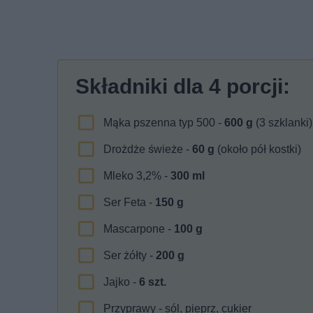
Składniki dla
4
porcji:
Mąka pszenna typ 500 -
600
g
(3 szklanki)
Drożdże świeże -
60
g
(około pół kostki)
Mleko 3,2% -
300
ml
Ser Feta -
150
g
Mascarpone -
100
g
Ser żółty -
200
g
Jajko -
6
szt.
Przyprawy - sól, pieprz, cukier