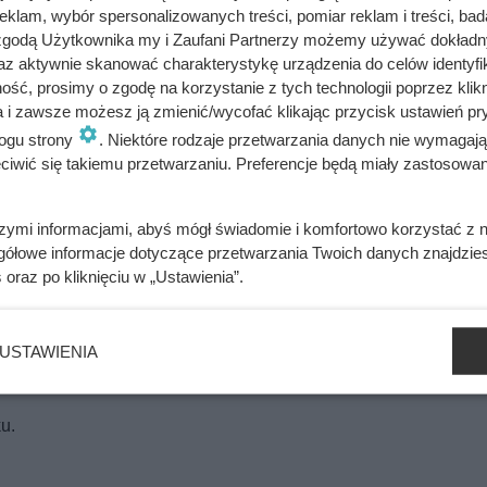
klam, wybór spersonalizowanych treści, pomiar reklam i treści, bad
 zgodą Użytkownika my i Zaufani Partnerzy możemy używać dokład
az aktywnie skanować charakterystykę urządzenia do celów identyfi
ść, prosimy o zgodę na korzystanie z tych technologii poprzez klikn
a i zawsze możesz ją zmienić/wycofać klikając przycisk ustawień pr
ogu strony
. Niektóre rodzaje przetwarzania danych nie wymagaj
nko.
iwić się takiemu przetwarzaniu. Preferencje będą miały zastosowania
szymi informacjami, abyś mógł świadomie i komfortowo korzystać z
gółowe informacje dotyczące przetwarzania Twoich danych znajdzi
s
oraz po kliknięciu w „Ustawienia”.
ną fetę.
USTAWIENIA
ez 30 minut.
u.