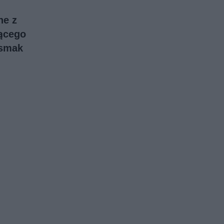
ne z
nącego
 smak