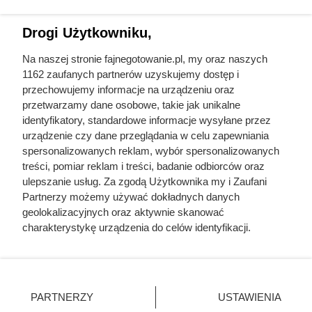
Drogi Użytkowniku,
Klienci ruszą po zapasy. W
Na naszej stronie fajnegotowanie.pl, my oraz naszych
Stokrotce kawa 1+1 gratis bez
1162 zaufanych partnerów uzyskujemy dostęp i
przechowujemy informacje na urządzeniu oraz
żadnych limitów
przetwarzamy dane osobowe, takie jak unikalne
identyfikatory, standardowe informacje wysyłane przez
urządzenie czy dane przeglądania w celu zapewniania
Kawa za darmo bez limitu w Stokrotce! Od 6 do 12 sierpnia
spersonalizowanych reklam, wybór spersonalizowanych
trwa promocja 1+1 gratis na kawę Tchibo Eduscho Family
treści, pomiar reklam i treści, badanie odbiorców oraz
500 g. Sprawdź także pozostałe okazje i produkty gratis z
ulepszanie usług. Za zgodą Użytkownika my i Zaufani
nowej gazetki.
Partnerzy możemy używać dokładnych danych
geolokalizacyjnych oraz aktywnie skanować
charakterystykę urządzenia do celów identyfikacji.
Ponieważ cenimy Twoją prywatność, prosimy o zgodę na
korzystanie z tych technologii poprzez kliknięcie
Fajne Gotowanie
„Akceptuję”. Zgoda jest dobrowolna i zawsze możesz ją
Mapa strony
zmienić/wycofać klikając przycisk ustawień prywatności
PARTNERZY
USTAWIENIA
Inne serwisy Grupy KB.pl
znajdujący się w lewym dolnym rogu strony
. Niektóre