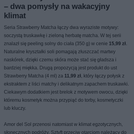
– dwa pomysły na wakacyjny
klimat
Seria Strawberry Matcha łączy dwa wyraziste motywy:
soczystą truskawkę i zieloną herbatę matcha. W tej serii
znalazł się peeling solny do ciała (350 g) w cenie
15,99 zł
.
Naturalne kryształki soli pomagają złuszczać martwy
naskórek, dzięki czemu skóra może stać się gładsza i
bardziej miękka. Drugą propozycją jest produkt do ust
Strawberry Matcha (4 ml) za
11,99 zł
, który łączy połysk z
ekstraktem z liści matchy i delikatnym zapachem truskawki.
Ciekawym dodatkiem jest brelok z motywem owocu, dzięki
któremu kosmetyk można przypiąć do torby, kosmetyczki
lub kluczy.
Amor del Sol przenosi natomiast w klimat egzotycznych,
słonecznych podróży. Sztyft przeciw otarciom należący do