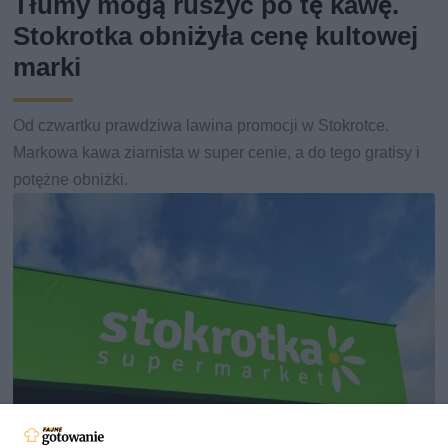
Tłumy mogą ruszyć po tę kawę.
Stokrotka obniżyła cenę kultowej
marki
Od czwartku prawdziwa lawina promocji w Stokrotce.
Markowa kawa ziarnista w super cenie, a do tego gratisy i
potężne obniżki.