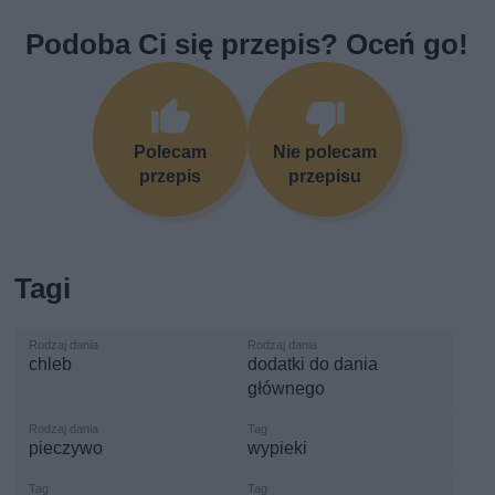
Podoba Ci się przepis? Oceń go!
Polecam
Nie polecam
przepis
przepisu
Tagi
chleb
dodatki do dania
głównego
pieczywo
wypieki