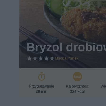
Bryzol drobi
Magda Panek
Przygotowanie
Kaloryczność
Wie
30 min
324 kcal