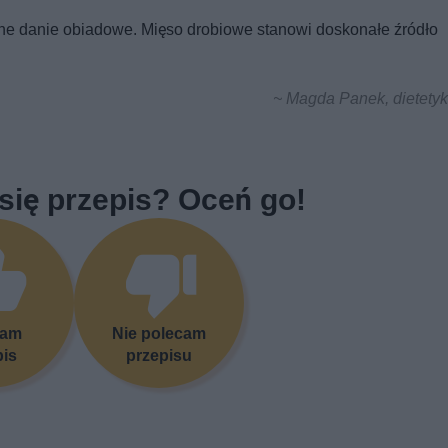
ne danie obiadowe. Mięso drobiowe stanowi doskonałe źródło
~ Magda Panek, dietetyk
się przepis? Oceń go!
cam
Nie polecam
pis
przepisu