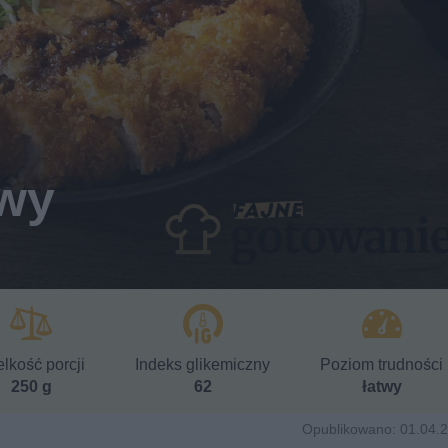
owy
lkość porcji
Indeks glikemiczny
Poziom trudności
250 g
62
łatwy
Opublikowano: 01.04.2