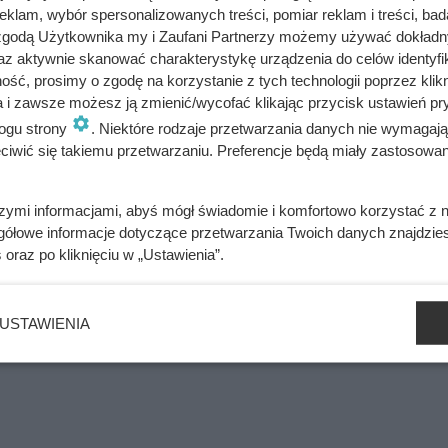
stron do zarumienienia. Usmażone kotlety przełóż na talerz i przy
klam, wybór spersonalizowanych treści, pomiar reklam i treści, bad
 zgodą Użytkownika my i Zaufani Partnerzy możemy używać dokład
az aktywnie skanować charakterystykę urządzenia do celów identyfi
ć i pokroju w plasterki.
ść, prosimy o zgodę na korzystanie z tych technologii poprzez klikn
a i zawsze możesz ją zmienić/wycofać klikając przycisk ustawień pr
 cebulę (do zeszklenia). Następnie dopraw ją do smaku odrobin
ogu strony
. Niektóre rodzaje przetwarzania danych nie wymagaj
iwić się takiemu przetwarzaniu. Preferencje będą miały zastosowania
ież zdejmij z patelni.
szymi informacjami, abyś mógł świadomie i komfortowo korzystać z
gółowe informacje dotyczące przetwarzania Twoich danych znajdzi
 przesmażoną cebulę oraz pieczarki. Bryzole podawaj z ulubionym
s
oraz po kliknięciu w „Ustawienia”.
USTAWIENIA
bacz alergeny
Oblicz koszty przyrządzenia potrawy