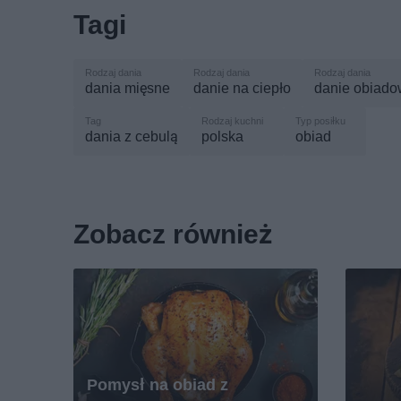
Tagi
dania mięsne
danie na ciepło
danie obiad
dania z cebulą
polska
obiad
Zobacz również
Pomysł na obiad z