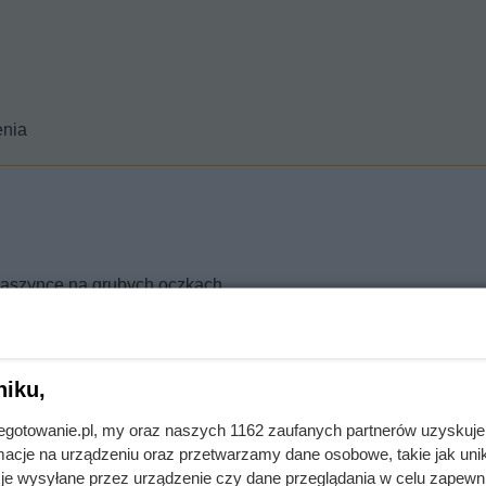
enia
 maszynce na grubych oczkach.
ładniki wyrób na zwartą i kleistą masę.
niku,
jnegotowanie.pl, my oraz naszych 1162 zaufanych partnerów uzyskuje
.
cje na urządzeniu oraz przetwarzamy dane osobowe, takie jak unika
je wysyłane przez urządzenie czy dane przeglądania w celu zapewn