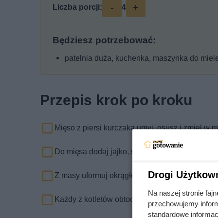
-
+
Liczba porcji:
4
Będziesz potrzebować:
patelnia duża, kuchenka, maszynka do miel
Przepis krok po kroku
Mięso z piersi kurczaka umyj, osusz i zmiel w
Do mięsa dodaj jajko, sól i pieprz do smaku. Sk
Drogi Użytkow
Z masy uformuj okrągłe, płaskie kotlety.
Na naszej stronie fa
Każdy z kotletów obtocz w mące z każdej strony
przechowujemy informa
standardowe informac