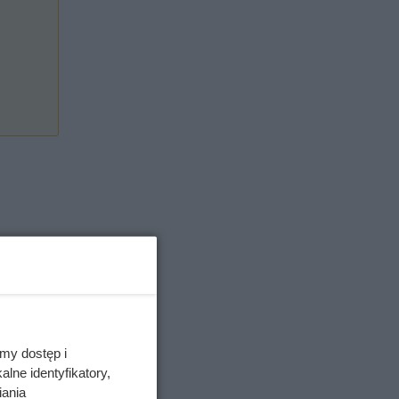
my dostęp i
lne identyfikatory,
iania