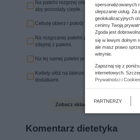
Na patelni rozgrzej olej i smaż kotlety z dwóch 
spersonalizowanych re
aby pozostały ciepłe.
ulepszanie usług. Za
geolokalizacyjnych or
Cebulę obierz i pokrój w piórka. Pieczarki oczyś
cenimy Twoją prywatno
Zgoda jest dobrowoln
Na rozgrzanej patelni po smażeniu mięsa usmaż
się w lewym dolnym r
zdejmij z patelni.
ale masz prawo sprzec
witrynie.
Na tej samej patelni przesmaż pieczarki. Je równ
Zapoznaj się z poniż
internetowych. Szcze
Kotlety ułóż na talerze i na ich wierzch połóż
Prywatności i Cookie
dodatkami.
PARTNERZY
Zobacz składniki odżywcze
Zo
Komentarz dietetyka