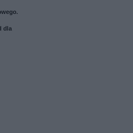
iowego.
d dla