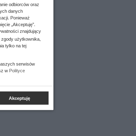
kryj je,
anie odbiorców oraz
nych danych
kacji. Ponieważ
ięcie „Akceptuję”.
ywatności znajdujący
ą soli i
ą zgody użytkownika,
 tylko na tej
 naszych serwisów
esz w
Polityce
i
Akceptuję