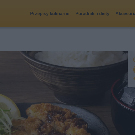
Przepisy kulinarne
Poradniki i diety
Akcesoria