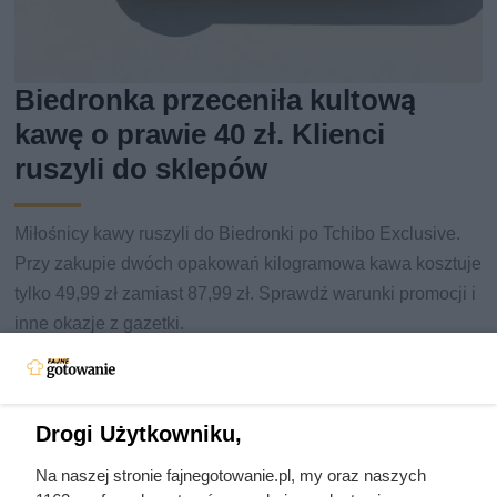
Biedronka przeceniła kultową
kawę o prawie 40 zł. Klienci
ruszyli do sklepów
Miłośnicy kawy ruszyli do Biedronki po Tchibo Exclusive.
Przy zakupie dwóch opakowań kilogramowa kawa kosztuje
tylko 49,99 zł zamiast 87,99 zł. Sprawdź warunki promocji i
inne okazje z gazetki.
Drogi Użytkowniku,
Na naszej stronie fajnegotowanie.pl, my oraz naszych