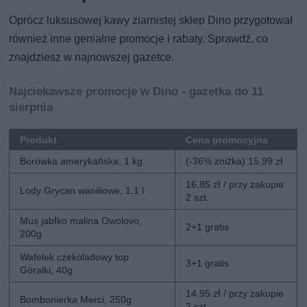
Oprócz luksusowej kawy ziarnistej sklep Dino przygotował
również inne genialne promocje i rabaty. Sprawdź, co
znajdziesz w najnowszej gazetce.
Najciekawsze promocje w Dino - gazetka do 11
sierpnia
Produkt
Cena promocyjna
Borówka amerykańska, 1 kg
(-36% zniżka) 15,99 zł
16,85 zł / przy zakupie
Lody Grycan waniliowe, 1,1 l
2 szt.
Mus jabłko malina Owolovo,
2+1 gratis
200g
Wafelek czekoladowy top
3+1 gratis
Góralki, 40g
14,95 zł / przy zakupie
Bombonierka Merci, 250g
2 szt.