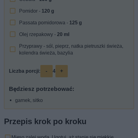
Pomidor -
120
g
Passata pomidorowa -
125
g
Olej rzepakowy -
20
ml
Przyprawy - sól, pieprz, natka pietruszki świeża,
kolendra świeża, bazylia
-
+
Liczba porcji:
4
Będziesz potrzebować:
garnek, sitko
Przepis krok po kroku
Mięso zalej wodą. Ugotuj, aż stanie się miękkie.