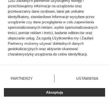
1162 zaufanych partnerów uzyskujemy dostęp i
przechowujemy informacje na urządzeniu oraz
przetwarzamy dane osobowe, takie jak unikalne
identyfikatory, standardowe informacje wysyłane przez
urządzenie czy dane przeglądania w celu zapewniania
spersonalizowanych reklam, wybór spersonalizowanych
treści, pomiar reklam i treści, badanie odbiorców oraz
ulepszanie usług. Za zgodą Użytkownika my i Zaufani
Partnerzy możemy używać dokładnych danych
Luksusowa kawa w cenie, jakiej
geolokalizacyjnych oraz aktywnie skanować
nie było od bardzo dawna. Klienci
charakterystykę urządzenia do celów identyfikacji.
Biedronki zachwyceni
Ponieważ cenimy Twoją prywatność, prosimy o zgodę na
korzystanie z tych technologii poprzez kliknięcie
„Akceptuję”. Zgoda jest dobrowolna i zawsze możesz ją
Kawa ziarnista Tchibo Exclusive w dużej promocji w
zmienić/wycofać klikając przycisk ustawień prywatności
PARTNERZY
USTAWIENIA
Biedronce. Sprawdź, jakie warunki spełnić, aby kupić ten
znajdujący się w lewym dolnym rogu strony
. Niektóre
rodzaje przetwarzania danych nie wymagają zgody
produkt w obniżonej cenie.
Akceptuję
użytkownika, ale masz prawo sprzeciwić się takiemu
przetwarzaniu. Preferencje będą miały zastosowania tylko
na tej witrynie.