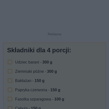
Składniki dla
4
porcji:
Udziec barani -
300
g
Ziemniaki późne -
300
g
Bakłażan -
150
g
Papryka czerwona -
150
g
Fasolka szparagowa -
100
g
Cebula -
150
g