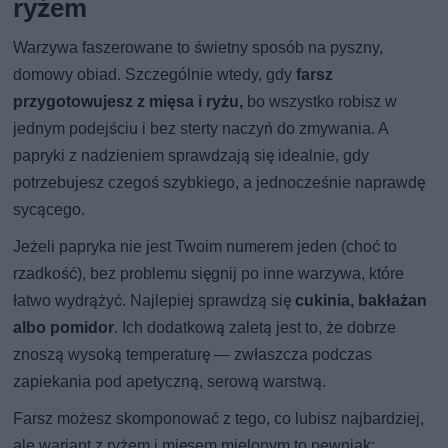
ryżem
Warzywa faszerowane to świetny sposób na pyszny,
domowy obiad. Szczególnie wtedy, gdy
farsz
przygotowujesz z mięsa i ryżu,
bo wszystko robisz w
jednym podejściu i bez sterty naczyń do zmywania. A
papryki z nadzieniem sprawdzają się idealnie, gdy
potrzebujesz czegoś szybkiego, a jednocześnie naprawdę
sycącego.
Jeżeli papryka nie jest Twoim numerem jeden (choć to
rzadkość), bez problemu sięgnij po inne warzywa, które
łatwo wydrążyć. Najlepiej sprawdzą się
cukinia, bakłażan
albo pomidor
. Ich dodatkową zaletą jest to, że dobrze
znoszą wysoką temperaturę — zwłaszcza podczas
zapiekania pod apetyczną, serową warstwą.
Farsz możesz skomponować z tego, co lubisz najbardziej,
ale wariant z ryżem i mięsem mielonym to pewniak: