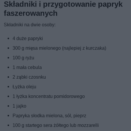
Składniki i przygotowanie papryk
faszerowanych
Składniki na dwie osoby:
4 duże papryki
300 g mięsa mielonego (najlepiej z kurczaka)
100 g ryżu
1 mała cebula
2 ząbki czosnku
Łyżka oleju
1 łyżka koncentratu pomidorowego
1 jajko
Papryka słodka mielona, sól, pieprz
100 g startego sera żółtego lub mozzarelli