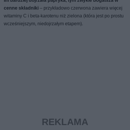
Im bardziej dojrzała papryka, tym zwykle bogatsza w
cenne składniki
– przykładowo czerwona zawiera więcej
witaminy C i beta-karotenu niż zielona (która jest po prostu
wcześniejszym, niedojrzałym etapem).