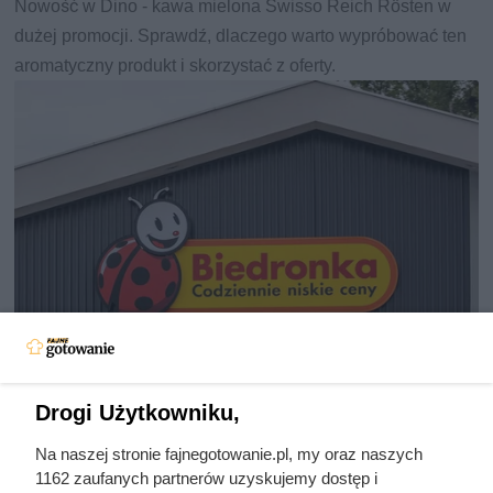
Nowość w Dino - kawa mielona Swisso Reich Rösten w
dużej promocji. Sprawdź, dlaczego warto wypróbować ten
aromatyczny produkt i skorzystać z oferty.
Drogi Użytkowniku,
Sprawdziła cenę regularną i od
Na naszej stronie fajnegotowanie.pl, my oraz naszych
razu kupiła kilka kilogramów. Taka
1162 zaufanych partnerów uzyskujemy dostęp i