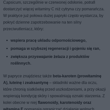
Capsicum, szczególnie w czerwonej odsłonie, potrafi
dostarczyć więcej witaminy C niż cytryna czy pomarańcza.
W praktyce już połowa dużej papryki często wystarcza, by
pokryć dzienne zapotrzebowanie na ten silny
przeciwutleniacz, który:
wspiera pracę układu odpornościowego,
pomaga w szybszej regeneracji i gojeniu się ran,
zwiększa przyswajanie żelaza z produktów
roślinnych.
W papryce znajdziesz także
beta-karoten (prowitaminę
A), luteinę i zeaksantynę
– składniki ważne dla oczu,
które chronią siatkówkę przed uszkodzeniami, a przy okazji
wspierają kondycję skóry i spowalniają oznaki starzenia. Z
kolei obecne w niej
flawonoidy, karotenoidy oraz
witamina E
pomagają ograniczać działanie wolnych