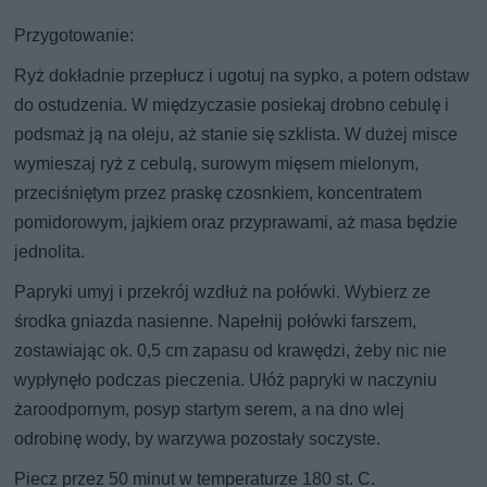
Przygotowanie:
Ryż dokładnie przepłucz i ugotuj na sypko, a potem odstaw
do ostudzenia. W międzyczasie posiekaj drobno cebulę i
podsmaż ją na oleju, aż stanie się szklista. W dużej misce
wymieszaj ryż z cebulą, surowym mięsem mielonym,
przeciśniętym przez praskę czosnkiem, koncentratem
pomidorowym, jajkiem oraz przyprawami, aż masa będzie
jednolita.
Papryki umyj i przekrój wzdłuż na połówki. Wybierz ze
środka gniazda nasienne. Napełnij połówki farszem,
zostawiając ok. 0,5 cm zapasu od krawędzi, żeby nic nie
wypłynęło podczas pieczenia. Ułóż papryki w naczyniu
żaroodpornym, posyp startym serem, a na dno wlej
odrobinę wody, by warzywa pozostały soczyste.
Piecz przez 50 minut w temperaturze 180 st. C.