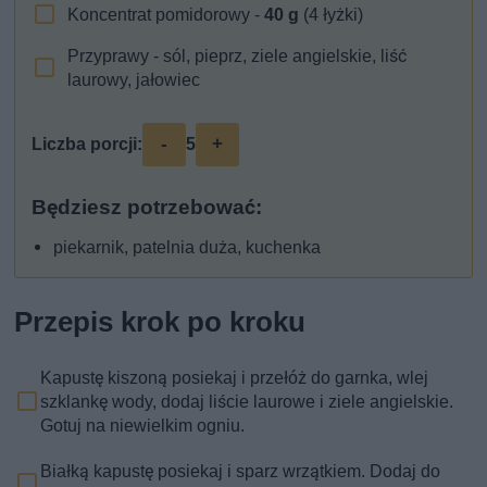
Koncentrat pomidorowy -
40
g
(4 łyżki)
Przyprawy - sól, pieprz, ziele angielskie, liść
laurowy, jałowiec
-
+
Liczba porcji:
5
Będziesz potrzebować:
piekarnik, patelnia duża, kuchenka
Przepis krok po kroku
Kapustę kiszoną posiekaj i przełóż do garnka, wlej
szklankę wody, dodaj liście laurowe i ziele angielskie.
Gotuj na niewielkim ogniu.
Białką kapustę posiekaj i sparz wrzątkiem. Dodaj do