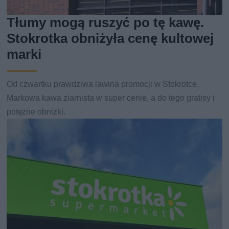
Tłumy mogą ruszyć po tę kawę.
Stokrotka obniżyła cenę kultowej
marki
Od czwartku prawdziwa lawina promocji w Stokrotce.
Markowa kawa ziarnista w super cenie, a do tego gratisy i
potężne obniżki.