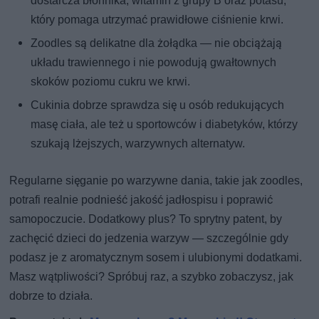
dostarcza błonnika, witamin z grupy B oraz potasu,
który pomaga utrzymać prawidłowe ciśnienie krwi.
Zoodles są delikatne dla żołądka — nie obciążają
układu trawiennego i nie powodują gwałtownych
skoków poziomu cukru we krwi.
Cukinia dobrze sprawdza się u osób redukujących
masę ciała, ale też u sportowców i diabetyków, którzy
szukają lżejszych, warzywnych alternatyw.
Regularne sięganie po warzywne dania, takie jak zoodles,
potrafi realnie podnieść jakość jadłospisu i poprawić
samopoczucie. Dodatkowy plus? To sprytny patent, by
zachęcić dzieci do jedzenia warzyw — szczególnie gdy
podasz je z aromatycznym sosem i ulubionymi dodatkami.
Masz wątpliwości? Spróbuj raz, a szybko zobaczysz, jak
dobrze to działa.