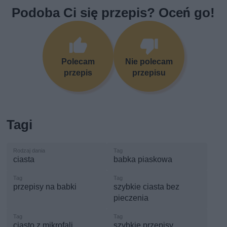
Podoba Ci się przepis? Oceń go!
Polecam
Nie polecam
przepis
przepisu
Tagi
ciasta
babka piaskowa
przepisy na babki
szybkie ciasta bez
pieczenia
ciasto z mikrofali
szybkie przepisy