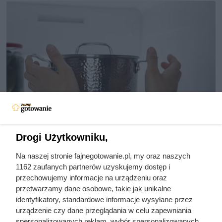
Drogi Użytkowniku,
Na naszej stronie fajnegotowanie.pl, my oraz naszych
Pamiętasz ją z wakacji u babci?
1162 zaufanych partnerów uzyskujemy dostęp i
Od strony dietetycznej to jeden z
przechowujemy informacje na urządzeniu oraz
przetwarzamy dane osobowe, takie jak unikalne
najgorszych obiadów
identyfikatory, standardowe informacje wysyłane przez
urządzenie czy dane przeglądania w celu zapewniania
spersonalizowanych reklam, wybór spersonalizowanych