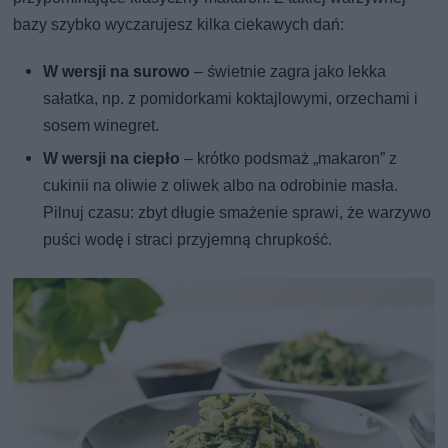
bazy szybko wyczarujesz kilka ciekawych dań:
W wersji na surowo
– świetnie zagra jako lekka
sałatka, np. z pomidorkami koktajlowymi, orzechami i
sosem winegret.
W wersji na ciepło
– krótko podsmaż „makaron” z
cukinii na oliwie z oliwek albo na odrobinie masła.
Pilnuj czasu: zbyt długie smażenie sprawi, że warzywo
puści wodę i straci przyjemną chrupkość.