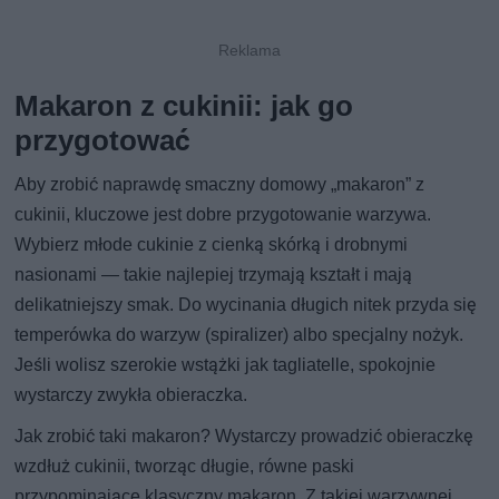
Makaron z cukinii: jak go
przygotować
Aby zrobić naprawdę smaczny domowy „makaron” z
cukinii, kluczowe jest dobre przygotowanie warzywa.
Wybierz młode cukinie z cienką skórką i drobnymi
nasionami — takie najlepiej trzymają kształt i mają
delikatniejszy smak. Do wycinania długich nitek przyda się
temperówka do warzyw (spiralizer) albo specjalny nożyk.
Jeśli wolisz szerokie wstążki jak tagliatelle, spokojnie
wystarczy zwykła obieraczka.
Jak zrobić taki makaron? Wystarczy prowadzić obieraczkę
wzdłuż cukinii, tworząc długie, równe paski
przypominające klasyczny makaron. Z takiej warzywnej