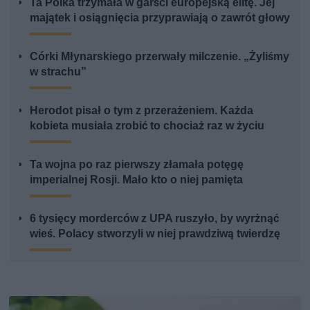
Ta Polka trzymała w garści europejską elitę. Jej
majątek i osiągnięcia przyprawiają o zawrót głowy
Córki Młynarskiego przerwały milczenie. „Żyliśmy
w strachu”
Herodot pisał o tym z przerażeniem. Każda
kobieta musiała zrobić to chociaż raz w życiu
Ta wojna po raz pierwszy złamała potęgę
imperialnej Rosji. Mało kto o niej pamięta
6 tysięcy morderców z UPA ruszyło, by wyrżnąć
wieś. Polacy stworzyli w niej prawdziwą twierdzę