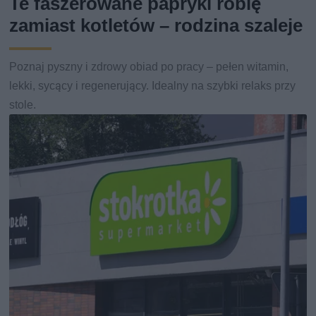
Te faszerowane papryki robię
zamiast kotletów – rodzina szaleje
Poznaj pyszny i zdrowy obiad po pracy – pełen witamin,
lekki, sycący i regenerujący. Idealny na szybki relaks przy
stole.