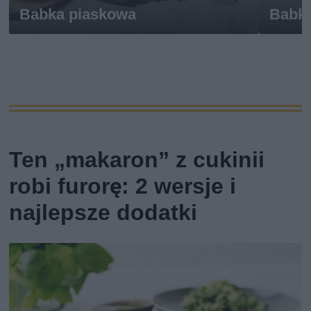
Babka piaskowa
Babk
Ten „makaron” z cukinii
robi furorę: 2 wersje i
najlepsze dodatki