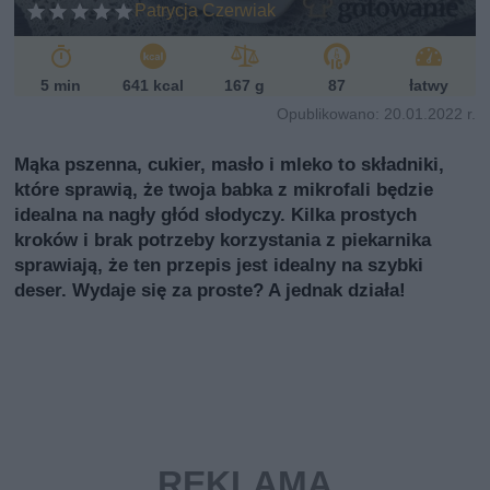
Patrycja Czerwiak
i
5 min
641 kcal
167 g
87
łatwy
Opublikowano: 20.01.2022 r.
Mąka pszenna, cukier, masło i mleko to składniki,
które sprawią, że twoja babka z mikrofali będzie
idealna na nagły głód słodyczy. Kilka prostych
kroków i brak potrzeby korzystania z piekarnika
sprawiają, że ten przepis jest idealny na szybki
deser. Wydaje się za proste? A jednak działa!