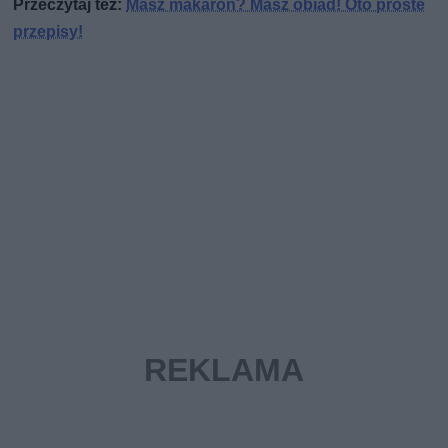
Przeczytaj też:
Masz makaron? Masz obiad! Oto proste
przepisy!