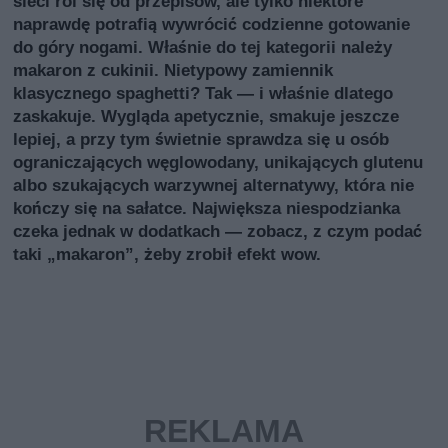
sieci roi się od przepisów, ale tylko niektóre
naprawdę potrafią wywrócić codzienne gotowanie
do góry nogami. Właśnie do tej kategorii należy
makaron z cukinii. Nietypowy zamiennik
klasycznego spaghetti? Tak — i właśnie dlatego
zaskakuje. Wygląda apetycznie, smakuje jeszcze
lepiej, a przy tym świetnie sprawdza się u osób
ograniczających węglowodany, unikających glutenu
albo szukających warzywnej alternatywy, która nie
kończy się na sałatce. Największa niespodzianka
czeka jednak w dodatkach — zobacz, z czym podać
taki „makaron”, żeby zrobił efekt wow.