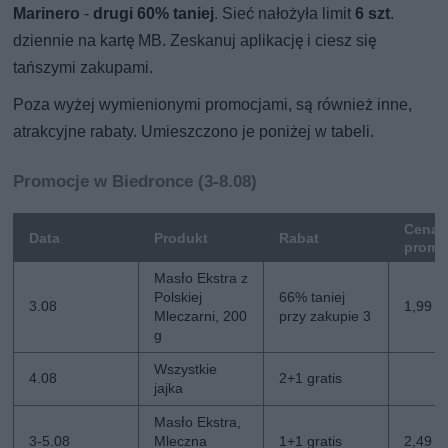
Marinero
-
drugi 60% taniej
. Sieć nałożyła limit
6 szt
.
dziennie na kartę MB. Zeskanuj aplikację i ciesz się
tańszymi zakupami.
Poza wyżej wymienionymi promocjami, są również inne,
atrakcyjne rabaty. Umieszczono je poniżej w tabeli.
Promocje w Biedronce (3-8.08)
Cena
Data
Produkt
Rabat
promo
Masło Ekstra z
Polskiej
66% taniej
3.08
1,99 zł
Mleczarni, 200
przy zakupie 3
g
Wszystkie
4.08
2+1 gratis
jajka
Masło Ekstra,
3-5.08
Mleczna
1+1 gratis
2,49 zł