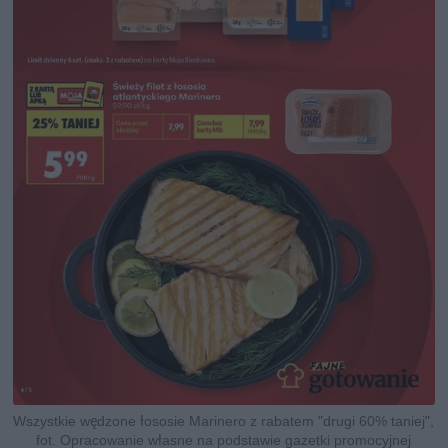
Wszystkie wędzone łososie Marinero z rabatem "drugi 60% taniej",
fot. Opracowanie własne na podstawie gazetki promocyjnej