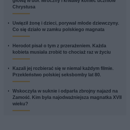
głową w dół. Mroczny i krwawy koniec uczniów
Chrystusa
Uwięził żonę i dzieci, porywał młode dziewczyny.
Co się działo w zamku polskiego magnata
Herodot pisał o tym z przerażeniem. Każda
kobieta musiała zrobić to chociaż raz w życiu
Kazali jej rozbierać się w niemal każdym filmie.
Przekleństwo polskiej seksbomby lat 80.
Wskoczyła w suknie i odparła zbrojny najazd na
Zamość. Kim była najodważniejsza magnatka XVII
wieku?