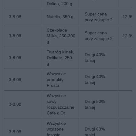
Dolina, 200 g
Super cena
3-8.08
Nutella, 350 g
12,99 z
przy zakupie 2
Czekolada
Super cena
3-8.08
Milka, 250-300
12,99 z
przy zakupie 2
g
Twaróg klinek,
Drugi 40%
3-8.08
Delikate, 250
taniej
g
Wszystkie
Drugi 40%
3-8.08
produkty
taniej
Frosta
Wszystkie
kawy
Drugi 50%
3-8.08
rozpuszczalne
taniej
Cafe d’Or
Wszystkie
wędzone
Drugi 60%
3-8.08
łososie
taniej