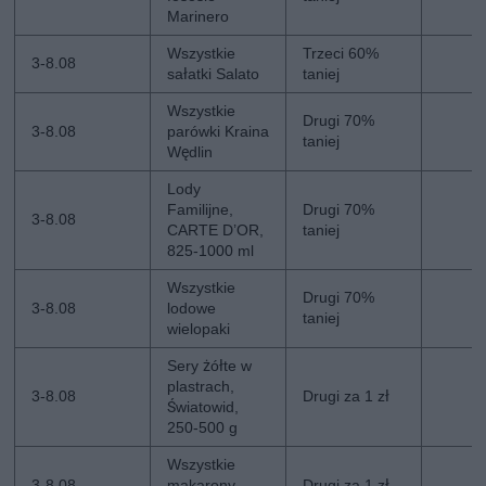
Marinero
Wszystkie
Trzeci 60%
3-8.08
sałatki Salato
taniej
Wszystkie
Drugi 70%
3-8.08
parówki Kraina
taniej
Wędlin
Lody
Familijne,
Drugi 70%
3-8.08
CARTE D’OR,
taniej
825-1000 ml
Wszystkie
Drugi 70%
3-8.08
lodowe
taniej
wielopaki
Sery żółte w
plastrach,
3-8.08
Drugi za 1 zł
Światowid,
250-500 g
Wszystkie
3-8.08
makarony
Drugi za 1 zł