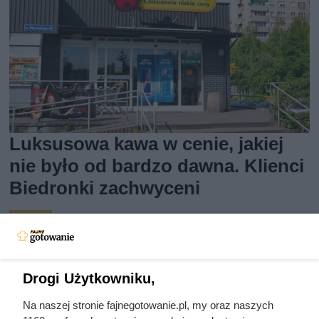
Luksusowa kawa w cenie, jakiej
nie było od bardzo dawna. Klienci
Biedronki zachwyceni
Kawa ziarnista Tchibo Exclusive w dużej promocji w
Biedronce. Sprawdź, jakie warunki spełnić, aby kupić ten
produkt w obniżonej cenie.
Drogi Użytkowniku,
Na naszej stronie fajnegotowanie.pl, my oraz naszych