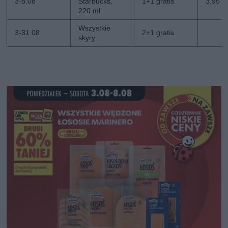
3-8.08
Starbucks,
1+1 gratis
3,95 zł
220 ml
Wszystkie
3-31.08
2+1 gratis
skyry