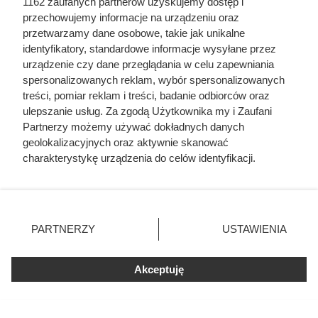
1162 zaufanych partnerów uzyskujemy dostęp i
przechowujemy informacje na urządzeniu oraz
przetwarzamy dane osobowe, takie jak unikalne
identyfikatory, standardowe informacje wysyłane przez
urządzenie czy dane przeglądania w celu zapewniania
spersonalizowanych reklam, wybór spersonalizowanych
treści, pomiar reklam i treści, badanie odbiorców oraz
ulepszanie usług. Za zgodą Użytkownika my i Zaufani
Partnerzy możemy używać dokładnych danych
geolokalizacyjnych oraz aktywnie skanować
charakterystykę urządzenia do celów identyfikacji.
Ponieważ cenimy Twoją prywatność, prosimy o zgodę na
Kupiła wgniecioną puszkę z
korzystanie z tych technologii poprzez kliknięcie
„Akceptuję”. Zgoda jest dobrowolna i zawsze możesz ją
pomidorami. Zobaczyła
zmienić/wycofać klikając przycisk ustawień prywatności
PARTNERZY
USTAWIENIA
spuchnięte wieczko i szybko
znajdujący się w lewym dolnym rogu strony
. Niektóre
rodzaje przetwarzania danych nie wymagają zgody
wrzuciła ją do kosza
Akceptuję
użytkownika, ale masz prawo sprzeciwić się takiemu
przetwarzaniu. Preferencje będą miały zastosowania tylko
Jedzenie w puszkach: zdrowe czy szkodliwe? Sprawdź
na tej witrynie.