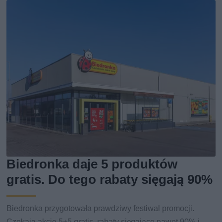
Biedronka daje 5 produktów
gratis. Do tego rabaty sięgają 90%
Biedronka przygotowała prawdziwy festiwal promocji.
Czekają akcje 5+5 gratis, rabaty sięgające nawet 90% i