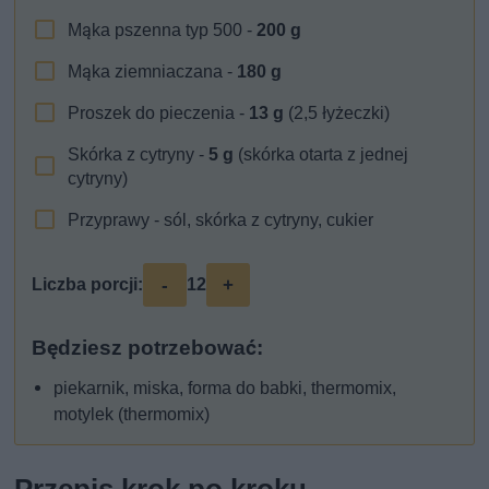
Mąka pszenna typ 500 -
200
g
Mąka ziemniaczana -
180
g
Proszek do pieczenia -
13
g
(2,5 łyżeczki)
Skórka z cytryny -
5
g
(skórka otarta z jednej
cytryny)
Przyprawy - sól, skórka z cytryny, cukier
-
+
Liczba porcji:
12
Będziesz potrzebować:
piekarnik, miska, forma do babki, thermomix,
motylek (thermomix)