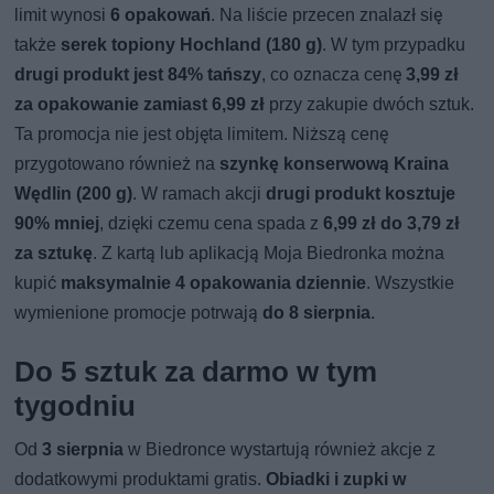
limit wynosi
6 opakowań
. Na liście przecen znalazł się
także
serek topiony Hochland (180 g)
. W tym przypadku
drugi produkt jest 84% tańszy
, co oznacza cenę
3,99 zł
za opakowanie zamiast 6,99 zł
przy zakupie dwóch sztuk.
Ta promocja nie jest objęta limitem. Niższą cenę
przygotowano również na
szynkę konserwową Kraina
Wędlin (200 g)
. W ramach akcji
drugi produkt kosztuje
90% mniej
, dzięki czemu cena spada z
6,99 zł do 3,79 zł
za sztukę
. Z kartą lub aplikacją Moja Biedronka można
kupić
maksymalnie 4 opakowania dziennie
. Wszystkie
wymienione promocje potrwają
do 8 sierpnia
.
Do 5 sztuk za darmo w tym
tygodniu
Od
3 sierpnia
w Biedronce wystartują również akcje z
dodatkowymi produktami gratis.
Obiadki i zupki w