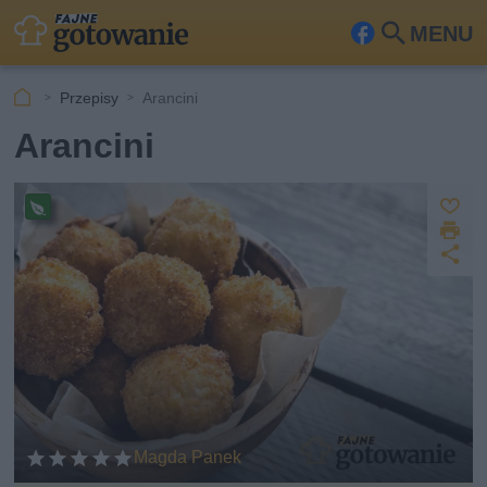
MENU
Fa
Szu
ceb
kaj
Przepisy
Arancini
ook
Arancini
Z
D
a
Pr
z
U
p
r
e
u
d
i
pi
s
o
k
s
st
z
u
w
ę
j
e
p
g
et
n
ar
ij
ia
Magda Panek
ń
sk