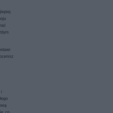
lepiej
poju
ymać
ażdym
ostawi
docenisz
 i
płego
wową
ie, co