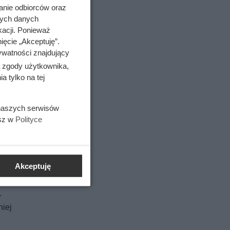
anie odbiorców oraz
nych danych
kacji. Ponieważ
ięcie „Akceptuję”.
ywatności znajdujący
ą zgody użytkownika,
 tylko na tej
 naszych serwisów
esz w
Polityce
fektu
Akceptuję
zycje
.
iej