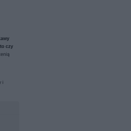
kawy
tto czy
cenią
 i