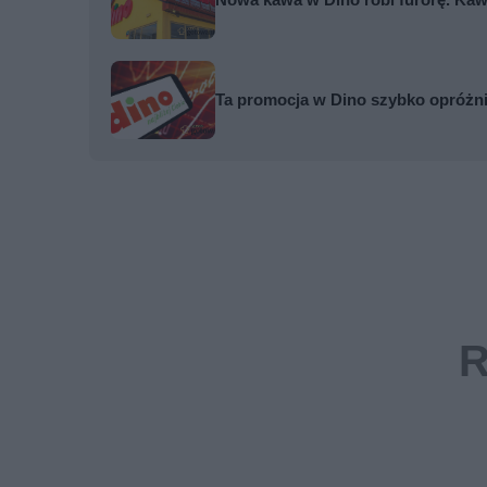
Nowa kawa w Dino robi furorę. Kaw
Ta promocja w Dino szybko opróżnia