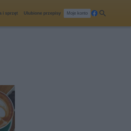
 i sprzęt
Ulubione przepisy
Moje konto
Fa
Szu
ceb
kaj
ook