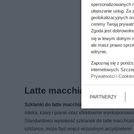
spersonalizowanych re
ulepszanie usług. Za
geolokalizacyjnych or
cenimy Twoją prywatno
Zgoda jest dobrowoln
się w lewym dolnym r
ale masz prawo sprzec
witrynie.
Zapoznaj się z poniż
internetowych. Szcze
Prywatności i Cookie
Latte macchiato – wyjątk
PARTNERZY
Szklanki do latte macchiato
są wysokie i przezro
mleka, kawy i pianki oraz efektownie wyeksponować 
Standardowa wysokość szklanek do latte macchiat
szklance, może być wręcz wizualnym arcydziełem!