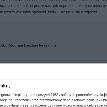
tości szklanki można podziwiać, jak espresso delikatnie miesza s
 tworzy wizualny spektakl, który… aż prosi się o zdjęcie!
tki. Kilogram kosztuje teraz mniej
ce kawa 1+1 gratis bez żadnych limitów
niku,
jnegotowanie.pl, my oraz naszych 1162 zaufanych partnerów uzyskuje
cje na urządzeniu oraz przetwarzamy dane osobowe, takie jak unika
je wysyłane przez urządzenie czy dane przeglądania w celu zapewn