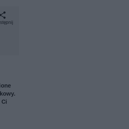
stępnij
ione
akowy.
 Ci