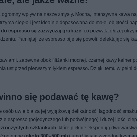
a ogromny wpływ na nasze zmysły. Mocna, intensywna kawa naj
trzyma ciepło i jest idealnie dopasowana do małej objętości na
ki do espresso są zazwyczaj grubsze
, co pozwala dłużej utrz
zeniu. Pamiętaj, że espresso pije się powoli, delektując się k
kawiarni, zapewne obok filiżanki mocnej, czarnej kawy kelner p
nia ust przed pierwszym łykiem espresso. Dzięki temu w pełni 
owinno się podawać tę kawę?
le osób uwielbia za jej wyjątkową delikatność, łagodność smaku
ie espresso (pojedynczego lub podwójnego) i dużej ilości cie
ezroczystych
szklankach
, które pięknie eksponują dwuwarst
ść pojemne (
około 300–500 ml
) i umożliwiają wygodne trzyman