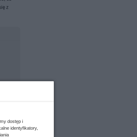
ię z
my dostęp i
lne identyfikatory,
iania