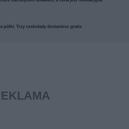
osze zachwyceni smakiem, a cena jest rewelacyjna
 półki. Trzy czekolady dostaniesz gratis