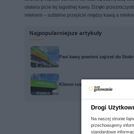
ułatwia picie tej łagodnej kawy. Dzięki przezroczys
mlekiem – subtelne przejście między kawą a mlekiem
Najpopularniejsze artykuły
Fani kawy powinni zajrzeć do Stokro
Klienci ruszą po zapasy. W Stokrot
Drogi Użytkow
Na naszej stronie fa
przechowujemy informa
standardowe informac