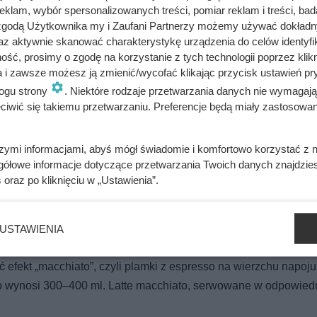
klam, wybór spersonalizowanych treści, pomiar reklam i treści, bad
 zgodą Użytkownika my i Zaufani Partnerzy możemy używać dokład
az aktywnie skanować charakterystykę urządzenia do celów identyfi
ść, prosimy o zgodę na korzystanie z tych technologii poprzez klikn
a i zawsze możesz ją zmienić/wycofać klikając przycisk ustawień pr
ogu strony
. Niektóre rodzaje przetwarzania danych nie wymagaj
iwić się takiemu przetwarzaniu. Preferencje będą miały zastosowania
szymi informacjami, abyś mógł świadomie i komfortowo korzystać z
gółowe informacje dotyczące przetwarzania Twoich danych znajdzi
s
oraz po kliknięciu w „Ustawienia”.
owe szklanki dla wyjątkowego e
USTAWIENIA
czyste, co pozwala podziwiać imponujące, trójwarstwowe kompo
efekt „macchiato”, czyli plamki z espresso na wierzchu napoju
o wynosi 300–400 ml. Latte macchiato, serwowane w odpowiedn