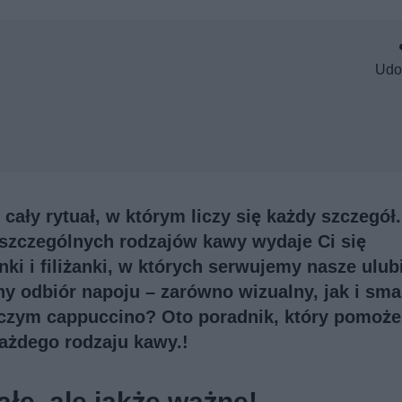
Udo
 cały rytuał, w którym liczy się każdy szczegół.
szczególnych rodzajów kawy wydaje Ci się
nki i filiżanki, w których serwujemy nasze ulub
ny odbiór napoju – zarówno wizualny, jak i sm
 czym cappuccino? Oto poradnik, który pomoże
 każdego rodzaju kawy.!
ałe, ale jakże ważne!