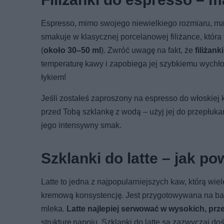
Espresso, mimo swojego niewielkiego rozmiaru, m
smakuje w klasycznej porcelanowej filiżance, która 
(
około 30–50 ml
). Zwróć uwagę na fakt, że
filiżan
temperaturę kawy i zapobiega jej szybkiemu wychłod
łykiem!
Jeśli zostałeś zaproszony na espresso do włoskiej 
przed Tobą szklankę z wodą – użyj jej do przepłuka
jego intensywny smak.
Szklanki do latte – jak p
Latte to jedna z najpopularniejszych kaw, którą wie
kremową konsystencję. Jest przygotowywana na baz
mleka.
Latte najlepiej serwować w wysokich, prz
strukturę napoju. Szklanki do latte są zazwyczaj do