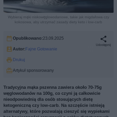
Wybieraj mąki niskowęglowodanowe, takie jak migdałowa czy
kokosowa, aby utrzymać zasady diety keto i low-carb
Opublikowano:
23.09.2025
Udostępnij
Autor:
Fajne Gotowanie
Drukuj
Artykuł sponsorowany
Tradycyjna mąka pszenna zawiera około 70-75g
węglowodanów na 100g, co czyni ją całkowicie
nieodpowiednią dla osób stosujących dietę
ketogeniczną czy low-carb. Na szczęście istnieją
alternatywy, które pozwalają cieszyć się wypiekami