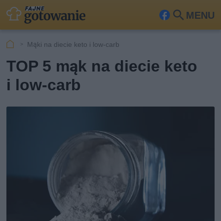
MENU
Fa
Szu
ceb
kaj
Mąki na diecie keto i low-carb
ook
TOP 5 mąk na diecie keto
i low-carb