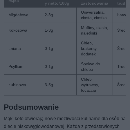
Mąka
y netto/100g
zastosowania
trudno
Uniwersalna,
Migdałowa
2-3g
Łatwy
ciasta, ciastka
Muffiny, ciasta,
Kokosowa
1-3g
Średni
naleśniki
Chleb,
Lniana
0-1g
krakersy,
Średni
dodatek
Spoiwo do
Psyllium
0-1g
Trudn
chleba
Chleb
Łubinowa
3-5g
wytrawny,
Średni
focaccia
Podsumowanie
Mąki keto otwierają nowe możliwości kulinarne dla osób na
diecie niskowęglowodanowej. Każda z przedstawionych