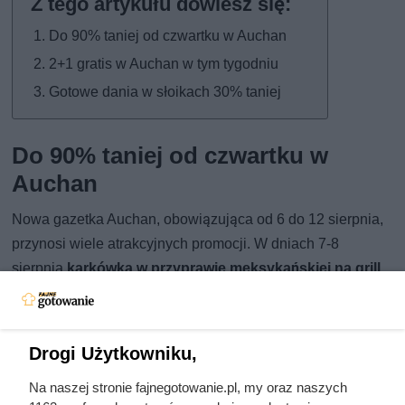
Do 90% taniej od czwartku w Auchan
2+1 gratis w Auchan w tym tygodniu
Gotowe dania w słoikach 30% taniej
Do 90% taniej od czwartku w
Auchan
Nowa gazetka Auchan, obowiązująca od 6 do 12 sierpnia,
przynosi wiele atrakcyjnych promocji. W dniach 7-8
sierpnia
karkówka w przyprawie meksykańskiej na grill
(600 g)
dostępna jest w akcji
„drugi produkt 80%
taniej”
(18,98 zł/opak. -> 11,39 zł/opak.). Z kolei od 10 do
12 sierpnia
masło Łaciate ekstra (200 g)
kupisz w
Drogi Użytkowniku,
promocji
„drugi produkt 80% taniej”
(4,99 zł/szt. -> 2,99
Na naszej stronie fajnegotowanie.pl, my oraz naszych
zł/szt.). Między 6 a 12 sierpnia warto też zwrócić uwagę na