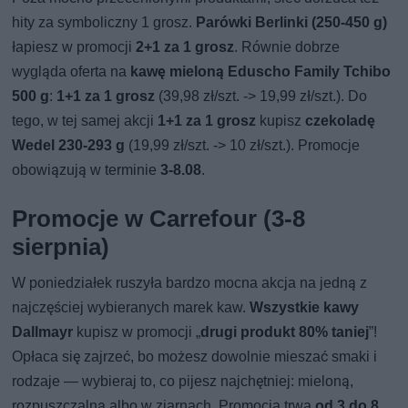
hity za symboliczny 1 grosz.
Parówki Berlinki (250-450 g)
łapiesz w promocji
2+1 za 1 grosz
. Równie dobrze
wygląda oferta na
kawę mieloną Eduscho Family Tchibo
500 g
:
1+1 za 1 grosz
(39,98 zł/szt. -> 19,99 zł/szt.). Do
tego, w tej samej akcji
1+1 za 1 grosz
kupisz
czekoladę
Wedel 230-293 g
(19,99 zł/szt. -> 10 zł/szt.). Promocje
obowiązują w terminie
3-8.08
.
Promocje w Carrefour (3-8
sierpnia)
W poniedziałek ruszyła bardzo mocna akcja na jedną z
najczęściej wybieranych marek kaw.
Wszystkie kawy
Dallmayr
kupisz w promocji „
drugi produkt 80% taniej
”!
Opłaca się zajrzeć, bo możesz dowolnie mieszać smaki i
rodzaje — wybieraj to, co pijesz najchętniej: mieloną,
rozpuszczalną albo w ziarnach. Promocja trwa
od 3 do 8