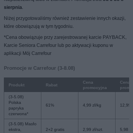
sierpnia
.
Niżej przygotowaliśmy również zestawienie innych okazji,
które obowiązują w tym tygodniu.
*Cena obowiązuje przy zarejestrowanej karcie PAYBACK,
Karcie Seniora Carrefour lub po aktywacji kuponu w
aplikacji Mój Carrefour
Promocje w Carrefour (3-8.08)
Cena
Cena 
Produkt
Rabat
promocyjna
promo
(3-5.08)
Polska
61%
4,99 zł/kg
12,99 
papryka
czerwona*
(3-5.08) Masło
ekstra,
2+2 gratis
2,99 zł/szt.
5,98 zł