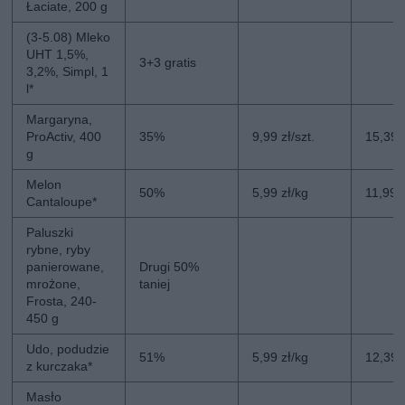
Łaciate, 200 g
(3-5.08) Mleko
UHT 1,5%,
3+3 gratis
3,2%, Simpl, 1
l*
Margaryna,
ProActiv, 400
35%
9,99 zł/szt.
15,39 z
g
Melon
50%
5,99 zł/kg
11,99 
Cantaloupe*
Paluszki
rybne, ryby
panierowane,
Drugi 50%
mrożone,
taniej
Frosta, 240-
450 g
Udo, podudzie
51%
5,99 zł/kg
12,39 
z kurczaka*
Masło