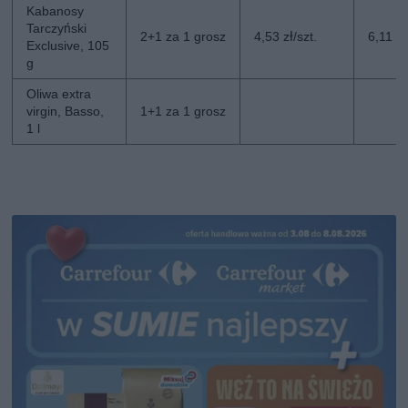
Kabanosy
Tarczyński
2+1 za 1 grosz
4,53 zł/szt.
6,11 zł
Exclusive, 105
g
Oliwa extra
virgin, Basso,
1+1 za 1 grosz
1 l