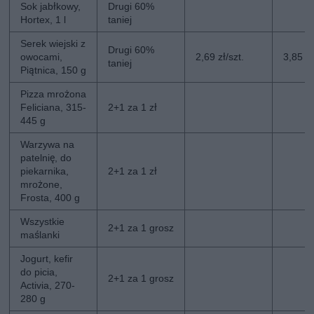
Sok jabłkowy,
Drugi 60%
Hortex, 1 l
taniej
Serek wiejski z
Drugi 60%
owocami,
2,69 zł/szt.
3,85 zł
taniej
Piątnica, 150 g
Pizza mrożona
Feliciana, 315-
2+1 za 1 zł
445 g
Warzywa na
patelnię, do
piekarnika,
2+1 za 1 zł
mrożone,
Frosta, 400 g
Wszystkie
2+1 za 1 grosz
maślanki
Jogurt, kefir
do picia,
2+1 za 1 grosz
Activia, 270-
280 g