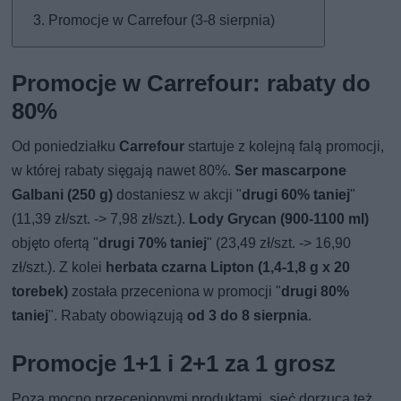
Promocje w Carrefour (3-8 sierpnia)
Promocje w Carrefour: rabaty do
80%
Od poniedziałku
Carrefour
startuje z kolejną falą promocji,
w której rabaty sięgają nawet 80%.
Ser mascarpone
Galbani (250 g)
dostaniesz w akcji "
drugi 60% taniej
"
(11,39 zł/szt. -> 7,98 zł/szt.).
Lody Grycan (900-1100 ml)
objęto ofertą "
drugi 70% taniej
" (23,49 zł/szt. -> 16,90
zł/szt.). Z kolei
herbata czarna Lipton (1,4-1,8 g x 20
torebek)
została przeceniona w promocji "
drugi 80%
taniej
". Rabaty obowiązują
od 3 do 8 sierpnia
.
Promocje 1+1 i 2+1 za 1 grosz
Poza mocno przecenionymi produktami, sieć dorzuca też