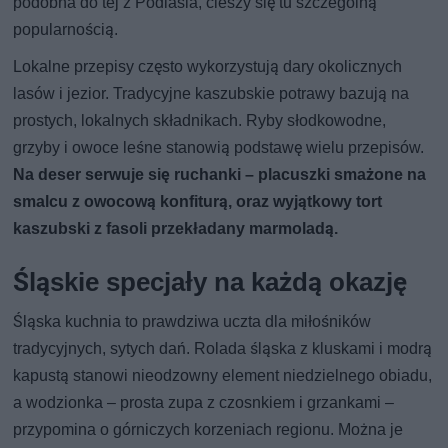
podobna do tej z Podlasia, cieszy się tu szczególną
popularnością.
Lokalne przepisy często wykorzystują dary okolicznych
lasów i jezior. Tradycyjne kaszubskie potrawy bazują na
prostych, lokalnych składnikach. Ryby słodkowodne,
grzyby i owoce leśne stanowią podstawę wielu przepisów.
Na deser serwuje się ruchanki – placuszki smażone na
smalcu z owocową konfiturą, oraz wyjątkowy tort
kaszubski z fasoli przekładany marmoladą.
Śląskie specjały na każdą okazję
Śląska kuchnia to prawdziwa uczta dla miłośników
tradycyjnych, sytych dań. Rolada śląska z kluskami i modrą
kapustą stanowi nieodzowny element niedzielnego obiadu,
a wodzionka – prosta zupa z czosnkiem i grzankami –
przypomina o górniczych korzeniach regionu. Można je