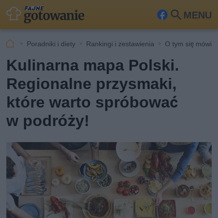
MENU
Fa
Szu
ceb
kaj
Poradniki i diety
Rankingi i zestawienia
O tym się mówi
ook
Kulinarna mapa Polski.
Regionalne przysmaki,
które warto spróbować
w podróży!