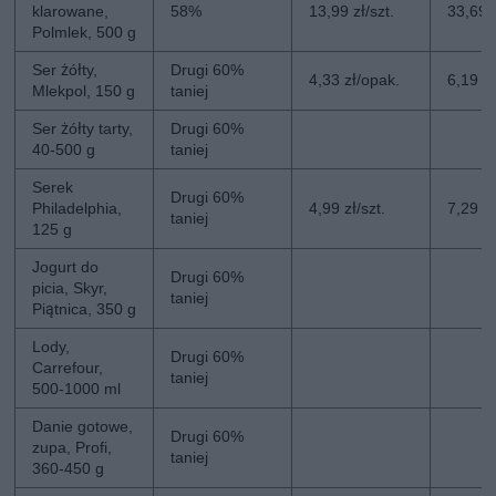
klarowane,
58%
13,99 zł/szt.
33,69 z
Polmlek, 500 g
Ser żółty,
Drugi 60%
4,33 zł/opak.
6,19 z
Mlekpol, 150 g
taniej
Ser żółty tarty,
Drugi 60%
40-500 g
taniej
Serek
Drugi 60%
Philadelphia,
4,99 zł/szt.
7,29 zł
taniej
125 g
Jogurt do
Drugi 60%
picia, Skyr,
taniej
Piątnica, 350 g
Lody,
Drugi 60%
Carrefour,
taniej
500-1000 ml
Danie gotowe,
Drugi 60%
zupa, Profi,
taniej
360-450 g