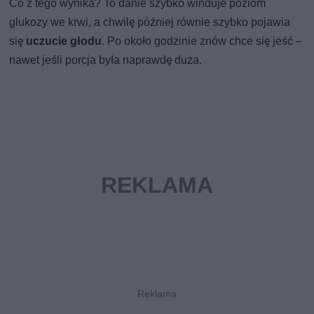
Co z tego wynika? To danie szybko winduje poziom
glukozy we krwi, a chwilę później równie szybko pojawia
się
uczucie głodu
. Po około godzinie znów chce się jeść –
nawet jeśli porcja była naprawdę duża.