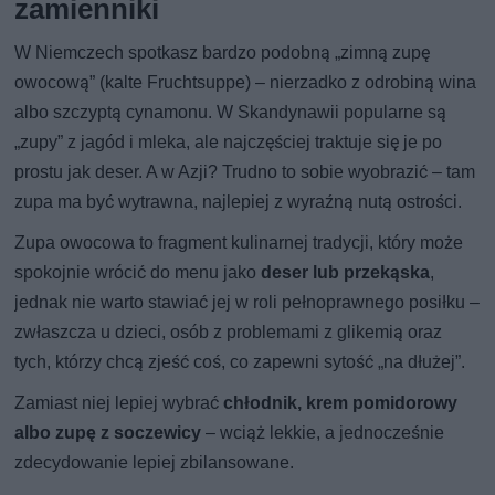
zamienniki
W Niemczech spotkasz bardzo podobną „zimną zupę
owocową” (kalte Fruchtsuppe) – nierzadko z odrobiną wina
albo szczyptą cynamonu. W Skandynawii popularne są
„zupy” z jagód i mleka, ale najczęściej traktuje się je po
prostu jak deser. A w Azji? Trudno to sobie wyobrazić – tam
zupa ma być wytrawna, najlepiej z wyraźną nutą ostrości.
Zupa owocowa to fragment kulinarnej tradycji, który może
spokojnie wrócić do menu jako
deser lub przekąska
,
jednak nie warto stawiać jej w roli pełnoprawnego posiłku –
zwłaszcza u dzieci, osób z problemami z glikemią oraz
tych, którzy chcą zjeść coś, co zapewni sytość „na dłużej”.
Zamiast niej lepiej wybrać
chłodnik, krem pomidorowy
albo zupę z soczewicy
– wciąż lekkie, a jednocześnie
zdecydowanie lepiej zbilansowane.