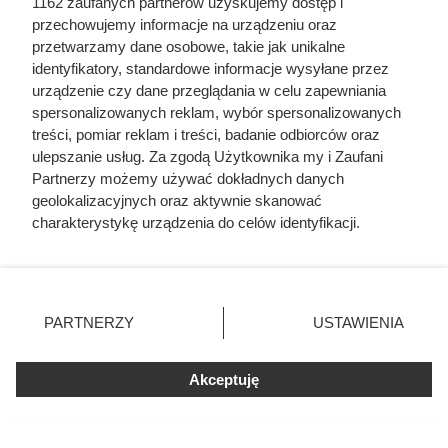
1162 zaufanych partnerów uzyskujemy dostęp i
przechowujemy informacje na urządzeniu oraz
przetwarzamy dane osobowe, takie jak unikalne
identyfikatory, standardowe informacje wysyłane przez
urządzenie czy dane przeglądania w celu zapewniania
spersonalizowanych reklam, wybór spersonalizowanych
treści, pomiar reklam i treści, badanie odbiorców oraz
ulepszanie usług. Za zgodą Użytkownika my i Zaufani
Partnerzy możemy używać dokładnych danych
Herodot pisał o tym z
geolokalizacyjnych oraz aktywnie skanować
przerażeniem. Każda kobieta
charakterystykę urządzenia do celów identyfikacji.
Ponieważ cenimy Twoją prywatność, prosimy o zgodę na
musiała zrobić to chociaż raz w
korzystanie z tych technologii poprzez kliknięcie
życiu
„Akceptuję”. Zgoda jest dobrowolna i zawsze możesz ją
zmienić/wycofać klikając przycisk ustawień prywatności
PARTNERZY
USTAWIENIA
znajdujący się w lewym dolnym rogu strony
. Niektóre
rodzaje przetwarzania danych nie wymagają zgody
Akceptuję
użytkownika, ale masz prawo sprzeciwić się takiemu
przetwarzaniu. Preferencje będą miały zastosowania tylko
na tej witrynie.