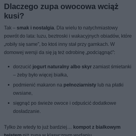
Dlaczego zupa owocowa wciąż
kusi?
Tak –
smak i nostalgia
. Dla wielu to natychmiastowy
powrót do lata: luzu, beztroski i wakacyjnych obiadów, które
„robiły się same”, bo ktoś inny stał przy garnkach. W
domowej wersji da się ją też odrobinę „podciągnąć”:
dorzucić
jogurt naturalny albo skyr
zamiast śmietanki
– żeby było więcej białka,
podmienić makaron na
pełnoziarnisty
lub na płatki
owsiane,
sięgnąć po świeże owoce i odpuścić dodatkowe
dosładzanie.
Tylko że wtedy to już bardziej…
kompot z białkowym
twistem
niż zupa w klasycznym wydaniu.