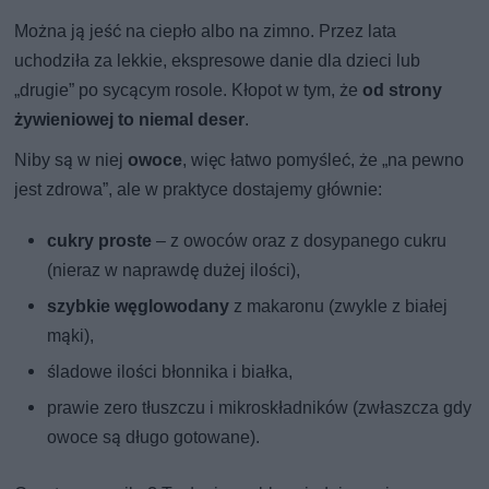
Można ją jeść na ciepło albo na zimno. Przez lata
uchodziła za lekkie, ekspresowe danie dla dzieci lub
„drugie” po sycącym rosole. Kłopot w tym, że
od strony
żywieniowej to niemal deser
.
Niby są w niej
owoce
, więc łatwo pomyśleć, że „na pewno
jest zdrowa”, ale w praktyce dostajemy głównie:
cukry proste
– z owoców oraz z dosypanego cukru
(nieraz w naprawdę dużej ilości),
szybkie węglowodany
z makaronu (zwykle z białej
mąki),
śladowe ilości błonnika i białka,
prawie zero tłuszczu i mikroskładników (zwłaszcza gdy
owoce są długo gotowane).