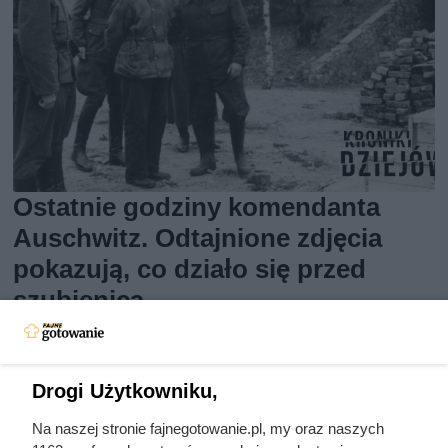
Ostatnie godziny komendanta
Auschwitz. Odtajnione zdjęcia
pokazują, co działo się przed
szubienicą
Drogi Użytkowniku,
Na naszej stronie fajnegotowanie.pl, my oraz naszych