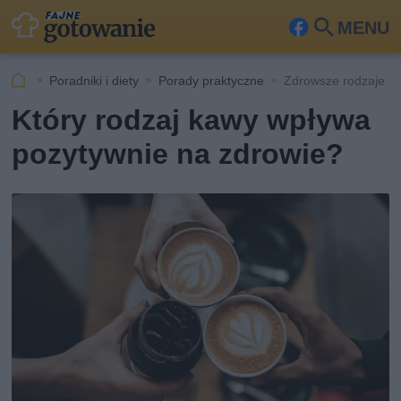
MENU
Fa
Szu
ceb
kaj
Poradniki i diety
Porady praktyczne
Zdrowsze rodzaje k
ook
Który rodzaj kawy wpływa
pozytywnie na zdrowie?