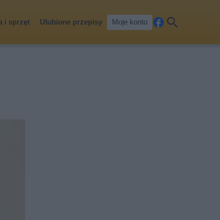
 i sprzęt
Ulubione przepisy
Moje konto
Fa
Szu
ceb
kaj
ook