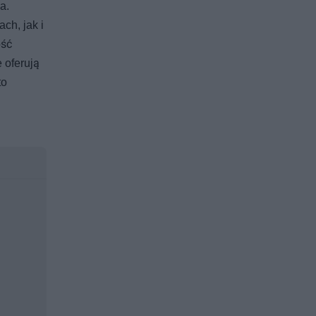
a.
ch, jak i
ość
 oferują
to