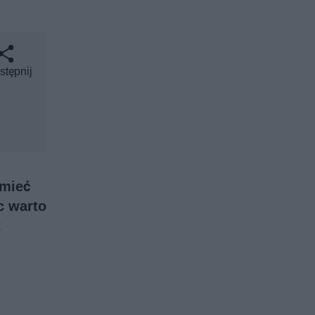
stępnij
 mieć
c warto
t