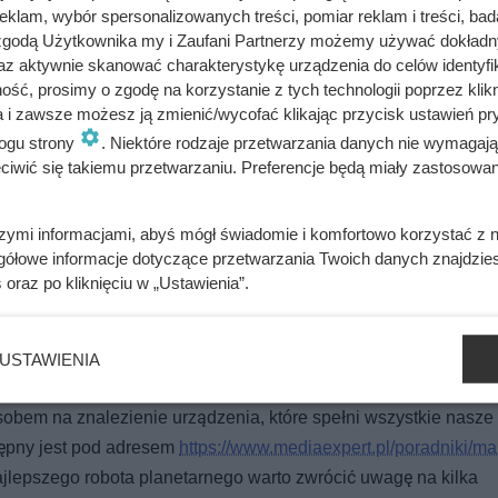
klam, wybór spersonalizowanych treści, pomiar reklam i treści, bad
 zgodą Użytkownika my i Zaufani Partnerzy możemy używać dokład
az aktywnie skanować charakterystykę urządzenia do celów identyfi
ść, prosimy o zgodę na korzystanie z tych technologii poprzez klikn
 wzięła zapas. Różnica na kilogramie jest potężna
a i zawsze możesz ją zmienić/wycofać klikając przycisk ustawień pr
ogu strony
. Niektóre rodzaje przetwarzania danych nie wymagaj
iwić się takiemu przetwarzaniu. Preferencje będą miały zastosowania
stwo w ALDI wokół promocji 12+12 za darmo
szymi informacjami, abyś mógł świadomie i komfortowo korzystać z
gółowe informacje dotyczące przetwarzania Twoich danych znajdzi
s
oraz po kliknięciu w „Ustawienia”.
y i robot kuchenny - jaki robot
USTAWIENIA
obem na znalezienie urządzenia, które spełni wszystkie nasze
tępny jest pod adresem
https://www.mediaexpert.pl/poradniki/ma
ajlepszego robota planetarnego warto zwrócić uwagę na kilka