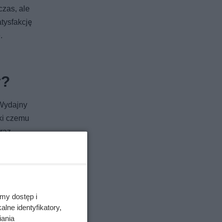
czas, ale
tysfakcję
.
y?
 Wydajny
ki czemu
oraz
iele
a
yjny
e
my dostęp i
lne identyfikatory,
iania