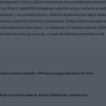
a dostępnych funkcji, jakość wykonania oraz dodatkowe akcesori
n czy Bosch OptiMUM zdobywają wysokie oceny zarówno w testa
wałości i wszechstronności. Istotnym kryterium jest także łatw
ywa na codzienny komfort użytkowania. Dobre roboty planetarne
ia dodatkowych końcówek, co zwiększa ich funkcjonalność. War
 techniczne oraz gwarancję, co daje dodatkową pewność co do
aśnie mocno staniała. Oferta przyciąga klientów do Dino
 było od bardzo dawna. Klienci Biedronki zachwyceni