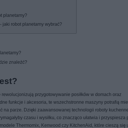
t planetarny?
- jaki robot planetarny wybrać?
planetarny?
gdzie znaleźć?
jest?
e rewolucjonizują przygotowywanie posiłków w domach oraz
e funkcje i akcesoria, te wszechstronne maszyny potrafią mie
wać na parze. Dzięki zaawansowanej technologii roboty kuchen
wymagałyby czasu i wysiłku, co znacząco ułatwia i przyspiesza 
e modele Thermomix, Kenwood czy KitchenAid, które cieszą się