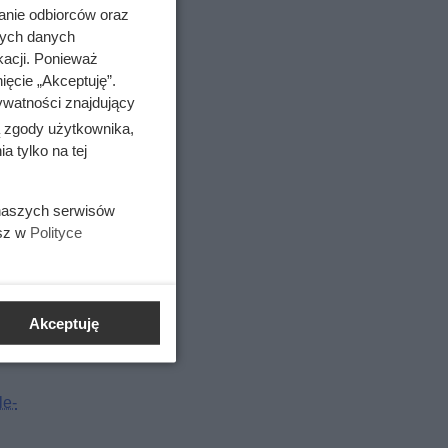
anie odbiorców oraz
nych danych
kacji. Ponieważ
ięcie „Akceptuję”.
ywatności znajdujący
ą zgody użytkownika,
 tylko na tej
 naszych serwisów
esz w
Polityce
Akceptuję
le-