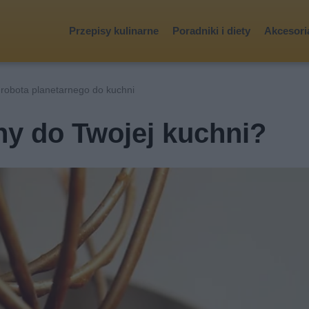
Przepisy kulinarne
Poradniki i diety
Akcesoria
robota planetarnego do kuchni
rny do Twojej kuchni?