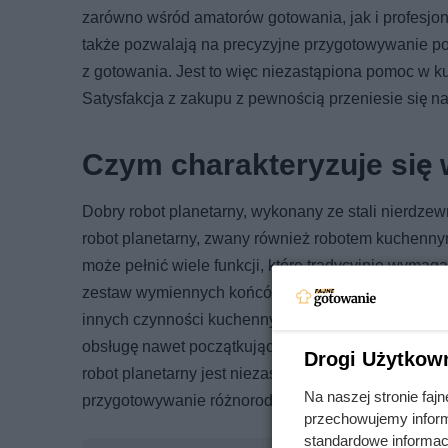
zarówno wśród amatorów gotowania, jak i profesjon
także pozwalają na precyzyjne przygotowywanie potr
z gotowania. Jest to więc niezastąpiona pomoc w ku
Satysfakcja z zakupu z pewnością przeniesie się na 
Czym charakteryzuje się 
Dobry robot planetarny, wykonany ze stali nierdzew
robot planetarny, zwany również robotem kuchennym
może pełnić wiele funkcji, które tradycyjnie wymag
zestaw wymiennych końcówek i akcesoriów, co pozwa
innych czynności kuchennych. Jego konstrukcja zap
obsługę nawet początkującym użytkownikom. Dzięk
Drogi Użytkow
robot planetarny jest niezastąpionym pomocnikiem 
Na naszej stronie fa
przygotowywanie różnorodnych potraw.
przechowujemy informa
standardowe informac