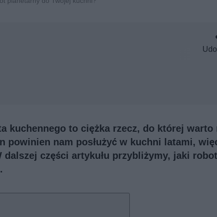
bot planetarny do Twojej kuchni?
Udo
a kuchennego to ciężka rzecz, do której warto
n powinien nam posłużyć w kuchni latami, wię
dalszej części artykułu przybliżymy, jaki robo
.