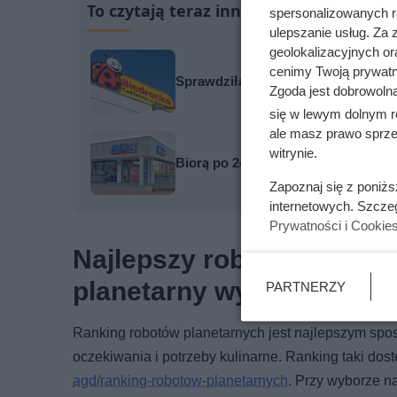
To czytają teraz inni
spersonalizowanych re
ulepszanie usług. Za
geolokalizacyjnych or
cenimy Twoją prywatno
Sprawdziła cenę regularną i od razu
Zgoda jest dobrowoln
się w lewym dolnym r
ale masz prawo sprzec
witrynie.
Biorą po 24 puszki na raz. Szaleń
Zapoznaj się z poniż
internetowych. Szcze
Prywatności i Cookie
Najlepszy robot planetarn
planetarny wybrać?
PARTNERZY
Ranking robotów planetarnych jest najlepszym spos
oczekiwania i potrzeby kulinarne. Ranking taki dos
agd/ranking-robotow-planetarnych
. Przy wyborze n