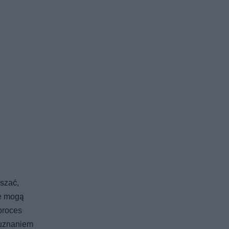
szać,
ne mogą
proces
 uznaniem