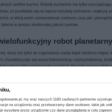
alnych szefów kuchni. Roboty kuchenne nie tylko oszczędzają 
aw, co przekłada się na lepsze rezultaty kulinarne i większą sa
chni, w którą warto zainwestować zarówno czas jak i pieniądze
talerze w postaci doskonałej jakości potraw.
wielofunkcyjny robot planetarn
nej, służy nie tylko do zagniatania ciasta bądź mielenia mięsa.
, charakteryzuje się wszechstronnością i wytrzymałością, dzię
ałyby użycia kilku oddzielnych urządzeń. Posiada mocny silnik 
la na miksowanie, ubijanie, blendowanie, tarcie, krojenie i w
ewnia stabilność podczas pracy, a intuicyjne sterowanie ułatwi
i zaawansowanym technologiom i solidnej budowie, wielofunkc
niku,
w każdej kuchni, pozwalając na oszczędność czasu i precyzyjn
jnegotowanie.pl, my oraz naszych 1160 zaufanych partnerów uzyskuje
cje na urządzeniu oraz przetwarzamy dane osobowe, takie jak unika
je wysyłane przez urządzenie czy dane przeglądania w celu zapewn