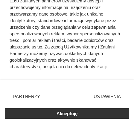
1160 zaufanych partnerów uzyskujemy dostęp i
przechowujemy informacje na urządzeniu oraz
przetwarzamy dane osobowe, takie jak unikalne
identyfikatory, standardowe informacje wysyłane przez
urządzenie czy dane przeglądania w celu zapewniania
spersonalizowanych reklam, wybór spersonalizowanych
treści, pomiar reklam i treści, badanie odbiorców oraz
ulepszanie usług. Za zgodą Użytkownika my i Zaufani
Partnerzy możemy używać dokładnych danych
geolokalizacyjnych oraz aktywnie skanować
charakterystykę urządzenia do celów identyfikacji.
Ponieważ cenimy Twoją prywatność, prosimy o zgodę na
korzystanie z tych technologii poprzez kliknięcie
Smarowali ciało miodem i
„Akceptuję”. Zgoda jest dobrowolna i zawsze możesz ją
zmienić/wycofać klikając przycisk ustawień prywatności
zamykali między łódkami. Tak
PARTNERZY
USTAWIENIA
znajdujący się w lewym dolnym rogu strony
. Niektóre
wyglądała najbardziej wymyślna
rodzaje przetwarzania danych nie wymagają zgody
Akceptuję
użytkownika, ale masz prawo sprzeciwić się takiemu
tortura w Rzymie
przetwarzaniu. Preferencje będą miały zastosowania tylko
na tej witrynie.