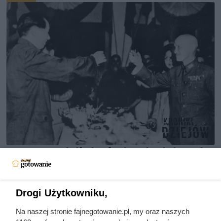
Doprowadził do śmierci większej
liczby ludzi niż Hitler i Stalin
razem wzięci. Mimo to czczą go
Drogi Użytkowniku,
jako bohatera
Na naszej stronie fajnegotowanie.pl, my oraz naszych