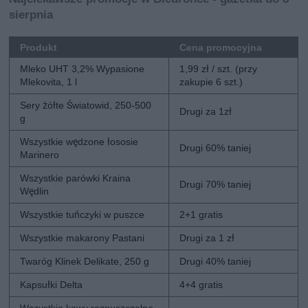
sierpnia
Produkt
Cena promocyjna
Mleko UHT 3,2% Wypasione
1,99 zł / szt. (przy
Mlekovita, 1 l
zakupie 6 szt.)
Sery żółte Światowid, 250-500
Drugi za 1zł
g
Wszystkie wędzone łososie
Drugi 60% taniej
Marinero
Wszystkie parówki Kraina
Drugi 70% taniej
Wędlin
Wszystkie tuńczyki w puszce
2+1 gratis
Wszystkie makarony Pastani
Drugi za 1 zł
Twaróg Klinek Delikate, 250 g
Drugi 40% taniej
Kapsułki Delta
4+4 gratis
Wszystkie kawy rozpuszczalne