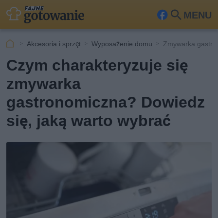
MENU
Fa
Szu
ceb
kaj
Akcesoria i sprzęt
Wyposażenie domu
Zmywarka gastron
ook
Czym charakteryzuje się
zmywarka
gastronomiczna? Dowiedz
się, jaką warto wybrać