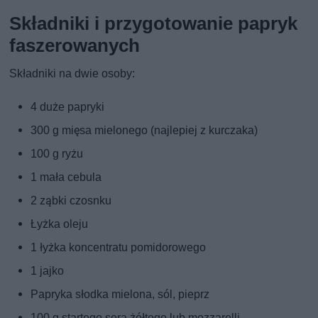
Składniki i przygotowanie papryk
faszerowanych
Składniki na dwie osoby:
4 duże papryki
300 g mięsa mielonego (najlepiej z kurczaka)
100 g ryżu
1 mała cebula
2 ząbki czosnku
Łyżka oleju
1 łyżka koncentratu pomidorowego
1 jajko
Papryka słodka mielona, sól, pieprz
100 g startego sera żółtego lub mozzarelli