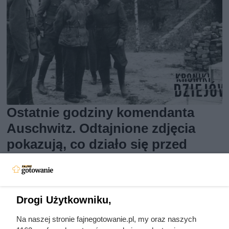
Ostatnie godziny komendanta
Auschwitz. Odtajnione zdjęcia
pokazują, co działo się przed
szubienicą
Drogi Użytkowniku,
Na naszej stronie fajnegotowanie.pl, my oraz naszych