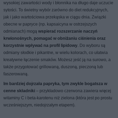
wysokiej zawartości wody i błonnika na długo daje uczucie
sytości. To świetny wybór zarówno do diet redukcyjnych,
jak i jako wartościowa przekąska w ciągu dnia. Związki
obecne w papryce (np. kapsaicyna w ostrzejszych
odmianach) mogą
wspierać rozszerzanie naczyń
krwionośnych, pomagać w obniżaniu ciśnienia oraz
korzystnie wpływać na profil lipidowy
. Do wyboru są
odmiany słodkie i pikantne, w wielu kolorach, co ułatwia
kreatywne łączenie smaków. Możesz jeść ją na surowo, a
także przygotować grillowaną, duszoną, pieczoną lub
faszerowaną.
Im bardziej dojrzała papryka, tym zwykle bogatsza w
cenne składniki
– przykładowo czerwona zawiera więcej
witaminy C i beta-karotenu niż zielona (która jest po prostu
wcześniejszym, niedojrzałym etapem).