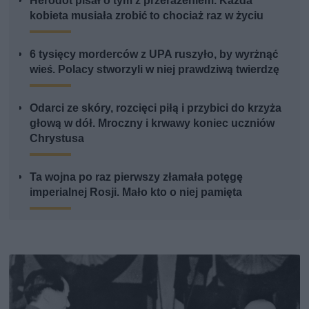
Herodot pisał o tym z przerażeniem. Każda
kobieta musiała zrobić to chociaż raz w życiu
6 tysięcy morderców z UPA ruszyło, by wyrżnąć
wieś. Polacy stworzyli w niej prawdziwą twierdzę
Odarci ze skóry, rozcięci piłą i przybici do krzyża
głową w dół. Mroczny i krwawy koniec uczniów
Chrystusa
Ta wojna po raz pierwszy złamała potęgę
imperialnej Rosji. Mało kto o niej pamięta