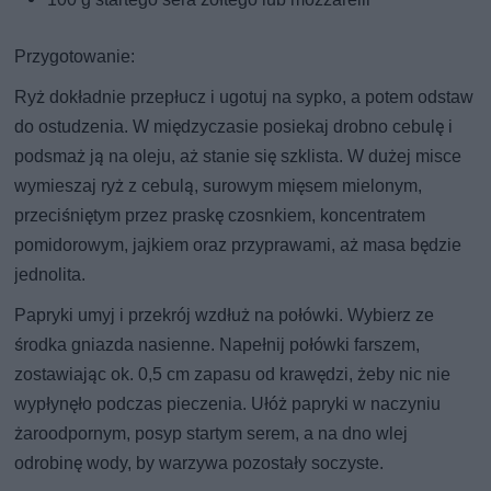
Przygotowanie:
Ryż dokładnie przepłucz i ugotuj na sypko, a potem odstaw
do ostudzenia. W międzyczasie posiekaj drobno cebulę i
podsmaż ją na oleju, aż stanie się szklista. W dużej misce
wymieszaj ryż z cebulą, surowym mięsem mielonym,
przeciśniętym przez praskę czosnkiem, koncentratem
pomidorowym, jajkiem oraz przyprawami, aż masa będzie
jednolita.
Papryki umyj i przekrój wzdłuż na połówki. Wybierz ze
środka gniazda nasienne. Napełnij połówki farszem,
zostawiając ok. 0,5 cm zapasu od krawędzi, żeby nic nie
wypłynęło podczas pieczenia. Ułóż papryki w naczyniu
żaroodpornym, posyp startym serem, a na dno wlej
odrobinę wody, by warzywa pozostały soczyste.