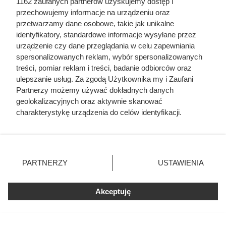
1162 zaufanych partnerów uzyskujemy dostęp i
przechowujemy informacje na urządzeniu oraz
przetwarzamy dane osobowe, takie jak unikalne
identyfikatory, standardowe informacje wysyłane przez
urządzenie czy dane przeglądania w celu zapewniania
spersonalizowanych reklam, wybór spersonalizowanych
treści, pomiar reklam i treści, badanie odbiorców oraz
ulepszanie usług. Za zgodą Użytkownika my i Zaufani
Partnerzy możemy używać dokładnych danych
geolokalizacyjnych oraz aktywnie skanować
charakterystykę urządzenia do celów identyfikacji.
Ponieważ cenimy Twoją prywatność, prosimy o zgodę na
korzystanie z tych technologii poprzez kliknięcie
„Akceptuję”. Zgoda jest dobrowolna i zawsze możesz ją
Zwabił ją do auta podstępem, a
zmienić/wycofać klikając przycisk ustawień prywatności
PARTNERZY
USTAWIENIA
potem postawił potworne
znajdujący się w lewym dolnym rogu strony
. Niektóre
ultimatum. Kulisy tragedii, która
rodzaje przetwarzania danych nie wymagają zgody
Akceptuję
użytkownika, ale masz prawo sprzeciwić się takiemu
wstrząsnęła Polską
przetwarzaniu. Preferencje będą miały zastosowania tylko
na tej witrynie.