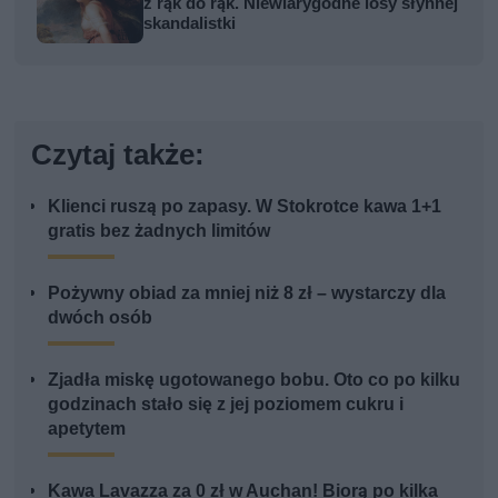
z rąk do rąk. Niewiarygodne losy słynnej
skandalistki
Czytaj także:
Klienci ruszą po zapasy. W Stokrotce kawa 1+1
gratis bez żadnych limitów
Pożywny obiad za mniej niż 8 zł – wystarczy dla
dwóch osób
Zjadła miskę ugotowanego bobu. Oto co po kilku
godzinach stało się z jej poziomem cukru i
apetytem
Kawa Lavazza za 0 zł w Auchan! Biorą po kilka