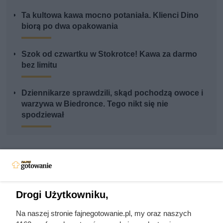
Ta kultowa kawa mocno potaniała. Klienci Dino
biorą po dwa opakowania
Szok od czwartku w Stokrotce! Kawa za darmo
bez limitu
Dziennikarze sprawdzili, skąd pochodzą owoce i
warzywa w Biedronce. Tego nikt się nie
spodziewał
Drogi Użytkowniku,
Na naszej stronie fajnegotowanie.pl, my oraz naszych