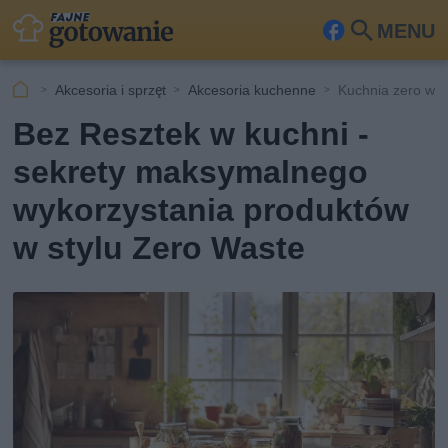
MENU
Fa
Szu
ceb
kaj
Akcesoria i sprzęt
Akcesoria kuchenne
Kuchnia zero wa
ook
Bez Resztek w kuchni -
sekrety maksymalnego
wykorzystania produktów
w stylu Zero Waste