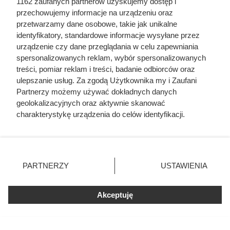
Jedna z najlepszych kaw
1162 zaufanych partnerów uzyskujemy dostęp i
przechowujemy informacje na urządzeniu oraz
premium w promocji.
przetwarzamy dane osobowe, takie jak unikalne
identyfikatory, standardowe informacje wysyłane przez
Błyskawicznie znika z
urządzenie czy dane przeglądania w celu zapewniania
półek
spersonalizowanych reklam, wybór spersonalizowanych
treści, pomiar reklam i treści, badanie odbiorców oraz
ulepszanie usług. Za zgodą Użytkownika my i Zaufani
Partnerzy możemy używać dokładnych danych
geolokalizacyjnych oraz aktywnie skanować
charakterystykę urządzenia do celów identyfikacji.
Ponieważ cenimy Twoją prywatność, prosimy o zgodę na
korzystanie z tych technologii poprzez kliknięcie
„Akceptuję”. Zgoda jest dobrowolna i zawsze możesz ją
zmienić/wycofać klikając przycisk ustawień prywatności
PARTNERZY
USTAWIENIA
znajdujący się w lewym dolnym rogu strony
. Niektóre
rodzaje przetwarzania danych nie wymagają zgody
Akceptuję
użytkownika, ale masz prawo sprzeciwić się takiemu
przetwarzaniu. Preferencje będą miały zastosowania tylko
na tej witrynie.