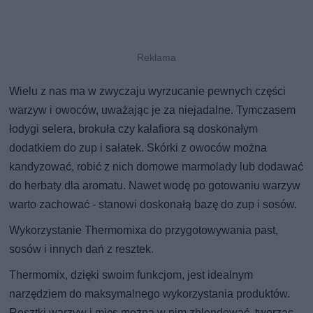
Wielu z nas ma w zwyczaju wyrzucanie pewnych części
warzyw i owoców, uważając je za niejadalne. Tymczasem
łodygi selera, brokuła czy kalafiora są doskonałym
dodatkiem do zup i sałatek. Skórki z owoców można
kandyzować, robić z nich domowe marmolady lub dodawać
do herbaty dla aromatu. Nawet wodę po gotowaniu warzyw
warto zachować - stanowi doskonałą bazę do zup i sosów.
Wykorzystanie Thermomixa do przygotowywania past,
sosów i innych dań z resztek.
Thermomix, dzięki swoim funkcjom, jest idealnym
narzędziem do maksymalnego wykorzystania produktów.
Resztki warzyw i mięs można w nim zblendować, tworząc