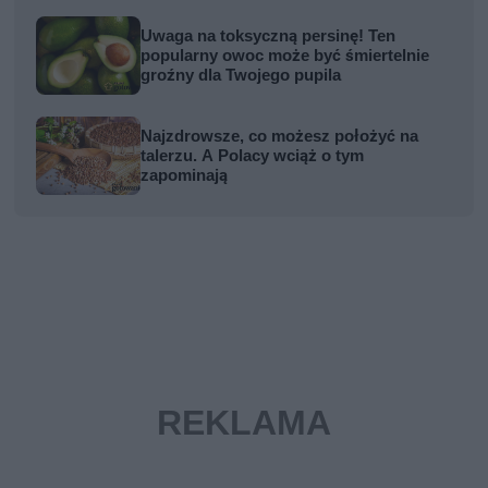
Uwaga na toksyczną persinę! Ten
popularny owoc może być śmiertelnie
groźny dla Twojego pupila
Najzdrowsze, co możesz położyć na
talerzu. A Polacy wciąż o tym
zapominają