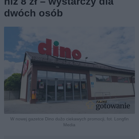
niż 8 zł – wystarczy dla
dwóch osób
W nowej gazetce Dino dużo ciekawych promocji, fot. Longfin
Media