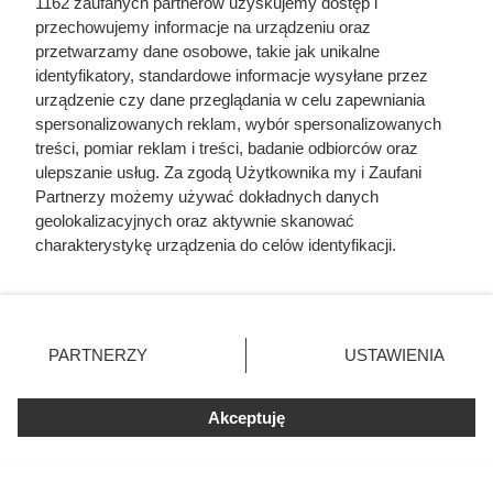
1162 zaufanych partnerów uzyskujemy dostęp i
przechowujemy informacje na urządzeniu oraz
przetwarzamy dane osobowe, takie jak unikalne
identyfikatory, standardowe informacje wysyłane przez
urządzenie czy dane przeglądania w celu zapewniania
spersonalizowanych reklam, wybór spersonalizowanych
W Dino duże obniżki cen kultowych kaw, fot. Opracowanie własne
treści, pomiar reklam i treści, badanie odbiorców oraz
na podstawie gazetki Dino z dnia 05-11.08
ulepszanie usług. Za zgodą Użytkownika my i Zaufani
Partnerzy możemy używać dokładnych danych
Wybrane promocje w Dino – co
geolokalizacyjnych oraz aktywnie skanować
charakterystykę urządzenia do celów identyfikacji.
warto kupić?
Ponieważ cenimy Twoją prywatność, prosimy o zgodę na
korzystanie z tych technologii poprzez kliknięcie
Oprócz flaków wołowych sklep Dino przygotował również
„Akceptuję”. Zgoda jest dobrowolna i zawsze możesz ją
inne genialne promocje i rabaty. Sprawdź, co znajdziesz w
zmienić/wycofać klikając przycisk ustawień prywatności
PARTNERZY
USTAWIENIA
najnowszej gazetce.
znajdujący się w lewym dolnym rogu strony
. Niektóre
rodzaje przetwarzania danych nie wymagają zgody
Najciekawsze promocje w Dino - gazetka do 11
Akceptuję
użytkownika, ale masz prawo sprzeciwić się takiemu
sierpnia
przetwarzaniu. Preferencje będą miały zastosowania tylko
na tej witrynie.
Produkt
Cena promocyjna