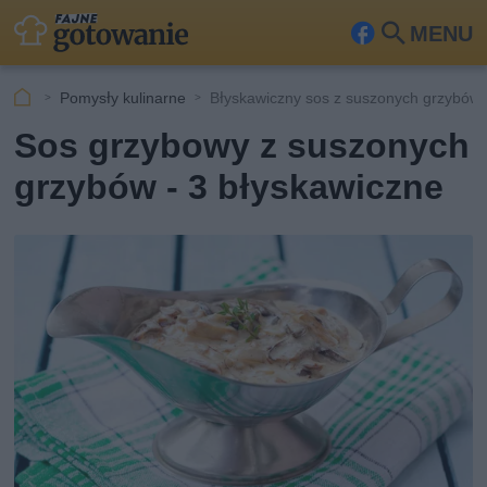
MENU
Fa
Szu
ceb
kaj
Pomysły kulinarne
Błyskawiczny sos z suszonych grzybów
ook
Sos grzybowy z suszonych
grzybów - 3 błyskawiczne