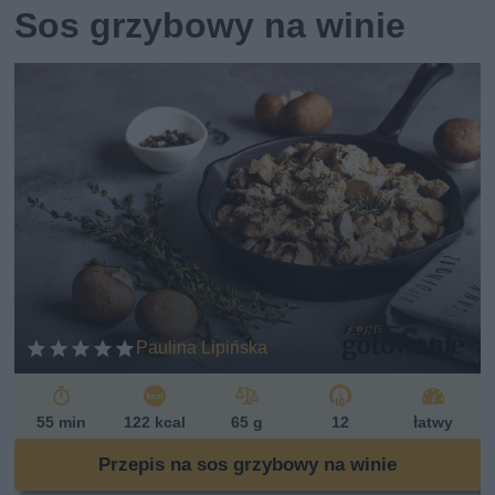
Sos grzybowy na winie
Paulina Lipińska
55 min
122 kcal
65 g
12
łatwy
Przepis na sos grzybowy na winie