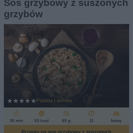
Sos grzybowy z suszonych
grzybów
Paulina Lipińska
30 min
53 kcal
65 g
11
łatwy
Przepis na sos grzybowy z suszonych