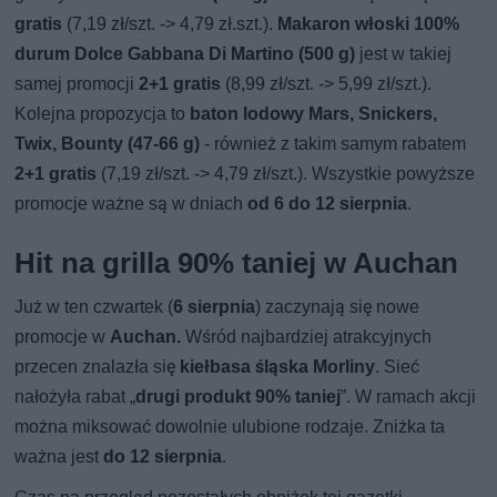
gratis
(7,19 zł/szt. -> 4,79 zł.szt.).
Makaron włoski 100%
durum Dolce Gabbana Di Martino (500 g)
jest w takiej
samej promocji
2+1 gratis
(8,99 zł/szt. -> 5,99 zł/szt.).
Kolejna propozycja to
baton lodowy Mars, Snickers,
Twix, Bounty (47-66 g)
- również z takim samym rabatem
2+1 gratis
(7,19 zł/szt. -> 4,79 zł/szt.). Wszystkie powyższe
promocje ważne są w dniach
od 6 do 12 sierpnia
.
Hit na grilla 90% taniej w Auchan
Już w ten czwartek (
6 sierpnia
) zaczynają się nowe
promocje w
Auchan.
Wśród najbardziej atrakcyjnych
przecen znalazła się
kiełbasa śląska Morliny
. Sieć
nałożyła rabat „
drugi produkt 90% taniej
”. W ramach akcji
można miksować dowolnie ulubione rodzaje. Zniżka ta
ważna jest
do 12 sierpnia
.