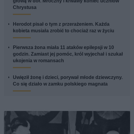
głową w dół. Mroczny i krwawy koniec uczniów
Chrystusa
Herodot pisał o tym z przerażeniem. Każda
kobieta musiała zrobić to chociaż raz w życiu
Pierwsza żona miała 11 ataków epilepsji w 10
godzin. Zamiast jej pomóc, król wyjechał i szukał
ukojenia w romansach
Uwięził żonę i dzieci, porywał młode dziewczyny.
Co się działo w zamku polskiego magnata