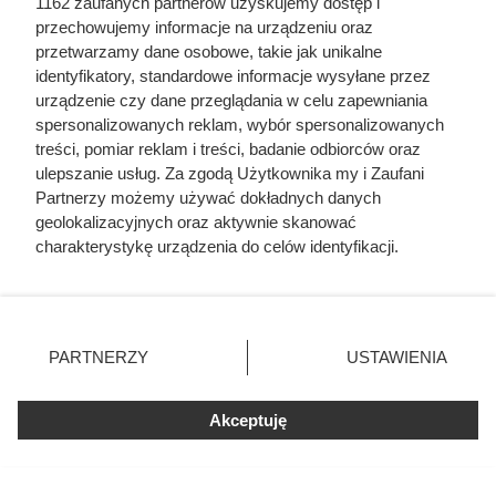
1162 zaufanych partnerów uzyskujemy dostęp i
przechowujemy informacje na urządzeniu oraz
przetwarzamy dane osobowe, takie jak unikalne
identyfikatory, standardowe informacje wysyłane przez
urządzenie czy dane przeglądania w celu zapewniania
spersonalizowanych reklam, wybór spersonalizowanych
treści, pomiar reklam i treści, badanie odbiorców oraz
ulepszanie usług. Za zgodą Użytkownika my i Zaufani
Partnerzy możemy używać dokładnych danych
geolokalizacyjnych oraz aktywnie skanować
Na ile naprawdę wystarcza tona
charakterystykę urządzenia do celów identyfikacji.
pelletu? Prosty przelicznik dla
Ponieważ cenimy Twoją prywatność, prosimy o zgodę na
korzystanie z tych technologii poprzez kliknięcie
domu 140 m²
„Akceptuję”. Zgoda jest dobrowolna i zawsze możesz ją
zmienić/wycofać klikając przycisk ustawień prywatności
PARTNERZY
USTAWIENIA
znajdujący się w lewym dolnym rogu strony
. Niektóre
rodzaje przetwarzania danych nie wymagają zgody
Akceptuję
użytkownika, ale masz prawo sprzeciwić się takiemu
przetwarzaniu. Preferencje będą miały zastosowania tylko
na tej witrynie.