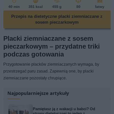
40 min
351 kcal
455 g
80
łatwy
Przepis na dietetyczne placki ziemniaczane z
sosem pieczarkowym
Placki ziemniaczane z sosem
pieczarkowym – przydatne triki
podczas gotowania
Przygotowanie placków ziemniaczanych wymaga, by
przestrzegać paru zasad. Zapewnią one, by placki
ziemniaczane pozostały chrupiące.
Najpopularniejsze artykuły
Pamiętasz ją z wakacji u babci? Od
strony dietetycznej to jeden z