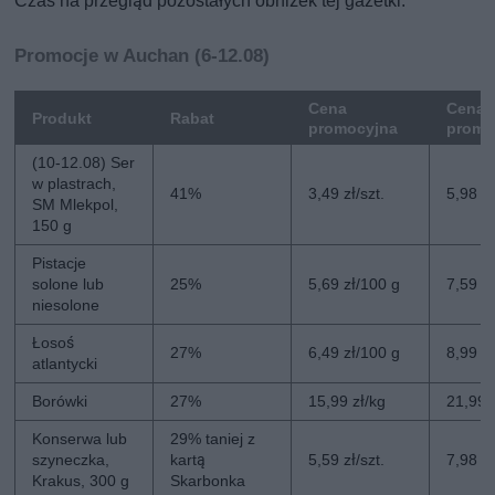
Czas na przegląd pozostałych obniżek tej gazetki.
Promocje w Auchan (6-12.08)
Cena
Cena 
Produkt
Rabat
promocyjna
promo
(10-12.08) Ser
w plastrach,
41%
3,49 zł/szt.
5,98 zł
SM Mlekpol,
150 g
Pistacje
solone lub
25%
5,69 zł/100 g
7,59 z
niesolone
Łosoś
27%
6,49 zł/100 g
8,99 z
atlantycki
Borówki
27%
15,99 zł/kg
21,99 
Konserwa lub
29% taniej z
szyneczka,
kartą
5,59 zł/szt.
7,98 zł
Krakus, 300 g
Skarbonka