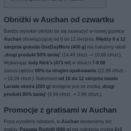
Obniżki w Auchan od czwartku
Bardzo wysokie obniżki da się zauważyć w nowej gazetce
Auchan
obowiązującej od 6 do 12 sierpnia.
Między 6 a 12
sierpnia granola OneDayMore (400 g)
ma nałożony rabat
„
drugi produkt 50% taniej
” (14,49 zł/szt. -> 10,86 zł/szt.).
Wybierając
lody Nick’s (473 ml
) w dniach
7-8.08
zaoszczędzisz
60% na drugim opakowaniu
(22,99 zł/szt. -
> 16,09 zł/szt.). Natomiast
od 10 do 12 sierpnia masło
Łaciate ekstra (200 g)
dostępne jest ze zniżką „
drugi
produkt 80% taniej
” (4,99 zł/szt. -> 2,99 zł/szt.).
Promocje z gratisami w Auchan
Poza wysokimi rabatami, w
Auchan
dostaniemy też
gratisy.
Passata Rodolfi (690 g)
ma nałożoną zniżkę
2+1