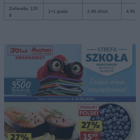
Zottarella, 125
1+1 gratis
2,48 zł/szt.
4,95 zł
g