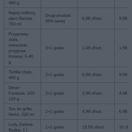
460 g
Napój roślinny,
Drugi produkt
alpro Barista,
6,98 zł/szt.
9,98 zł
60% taniej
750 ml
Przyprawy,
zioła,
mieszanki
3+1 gratis
1,49 zł/szt.
1,98 zł
przypraw,
Kotanyi, 5-40
g
Tortilla chips,
2+1 gratis
6,99 zł/szt.
9,99 zł
400 g
Deser
Fantasia, 103-
2+1 gratis
2,99 zł/szt.
4,48 zł
120 g
Sos do grilla,
2+1 gratis
4,99 zł/szt.
6,98 zł
Heinz, 220 ml
Lody Zielona
1+1 gratis
19,99 zł/szt.
10 zł/s
Budka, 1 l