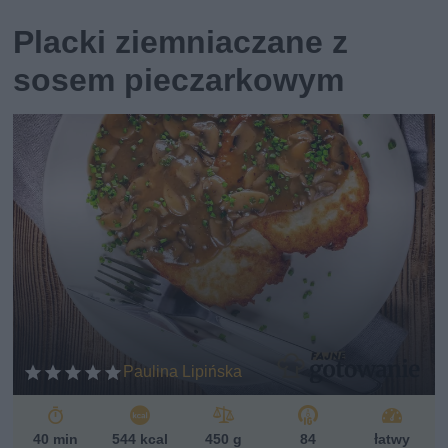
Placki ziemniaczane z
sosem pieczarkowym
Paulina Lipińska
40 min
544 kcal
450 g
84
łatwy