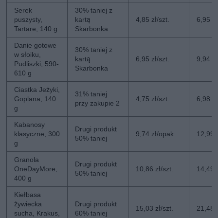
Serek
30% taniej z
puszysty,
kartą
4,85 zł/szt.
6,95 zł
Tartare, 140 g
Skarbonka
Danie gotowe
30% taniej z
w słoiku,
kartą
6,95 zł/szt.
9,94 zł
Pudliszki, 590-
Skarbonka
610 g
Ciastka Jeżyki,
31% taniej
Goplana, 140
4,75 zł/szt.
6,98 zł
przy zakupie 2
g
Kabanosy
Drugi produkt
klasyczne, 300
9,74 zł/opak.
12,99 
50% taniej
g
Granola
Drugi produkt
OneDayMore,
10,86 zł/szt.
14,49 z
50% taniej
400 g
Kiełbasa
żywiecka
Drugi produkt
15,03 zł/szt.
21,48 z
sucha, Krakus,
60% taniej