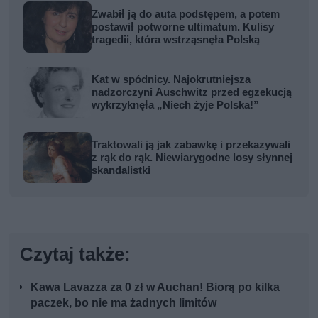
Zwabił ją do auta podstępem, a potem
postawił potworne ultimatum. Kulisy
tragedii, która wstrząsnęła Polską
Kat w spódnicy. Najokrutniejsza
nadzorczyni Auschwitz przed egzekucją
wykrzyknęła „Niech żyje Polska!”
Traktowali ją jak zabawkę i przekazywali
z rąk do rąk. Niewiarygodne losy słynnej
skandalistki
Czytaj także:
Kawa Lavazza za 0 zł w Auchan! Biorą po kilka
paczek, bo nie ma żadnych limitów