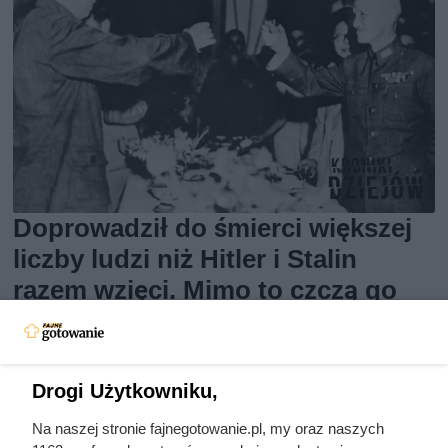
Doprowadził do śmierci większej
liczby ludzi niż Hitler i Stalin
razem wzięci. Mimo to czczą go
jako bohatera
Drogi Użytkowniku,
Na naszej stronie fajnegotowanie.pl, my oraz naszych