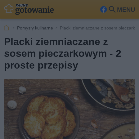
MENU
Fa
Szu
ceb
kaj
Pomysły kulinarne
Placki ziemniaczane z sosem pieczark
ook
Placki ziemniaczane z
sosem pieczarkowym - 2
proste przepisy