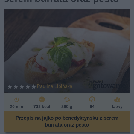
Paulina Lipińska
20 min
733 kcal
280 g
64
łatwy
Przepis na jajko po benedyktynsku z serem
burrata oraz pesto