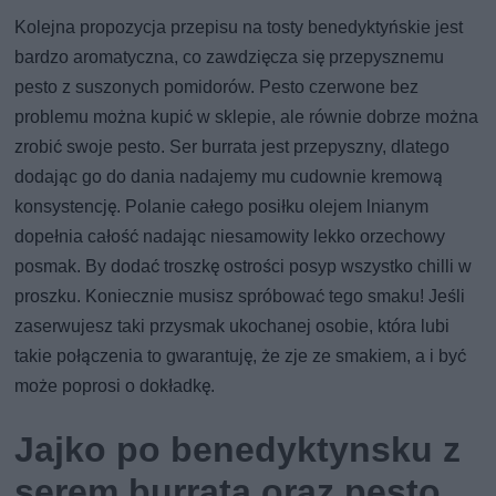
Kolejna propozycja przepisu na tosty benedyktyńskie jest
bardzo aromatyczna, co zawdzięcza się przepysznemu
pesto z suszonych pomidorów. Pesto czerwone bez
problemu można kupić w sklepie, ale równie dobrze można
zrobić swoje pesto. Ser burrata jest przepyszny, dlatego
dodając go do dania nadajemy mu cudownie kremową
konsystencję. Polanie całego posiłku olejem lnianym
dopełnia całość nadając niesamowity lekko orzechowy
posmak. By dodać troszkę ostrości posyp wszystko chilli w
proszku. Koniecznie musisz spróbować tego smaku! Jeśli
zaserwujesz taki przysmak ukochanej osobie, która lubi
takie połączenia to gwarantuję, że zje ze smakiem, a i być
może poprosi o dokładkę.
Jajko po benedyktynsku z
serem burrata oraz pesto