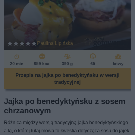
Paulina Lipińska
20 min
859 kcal
390 g
65
łatwy
Przepis na jajka po benedyktyńsku w wersji
tradycyjnej
Jajka po benedyktyńsku z sosem
chrzanowym
Różnica między wersją tradycyjną jajka benedyktyńskiego
a tą, o której tutaj mowa to kwestia dotycząca sosu do jajek