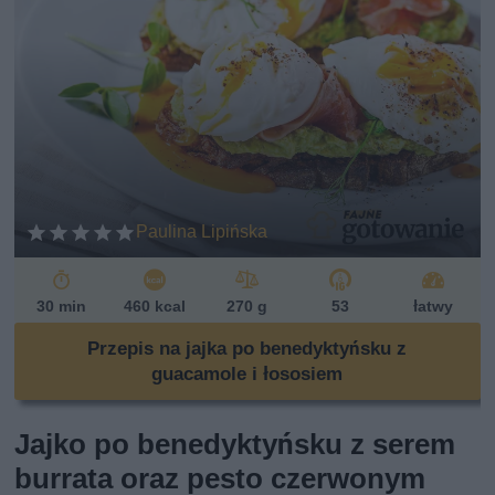
Paulina Lipińska
30 min
460 kcal
270 g
53
łatwy
Przepis na jajka po benedyktyńsku z
guacamole i łososiem
Jajko po benedyktyńsku z serem
burrata oraz pesto czerwonym