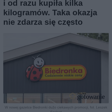
i od razu kupiła kilka
kilogramów. Taka okazja
nie zdarza się często
W nowej gazetce Biedronki dużo ciekawych promocji, fot. Leszek
Szelest