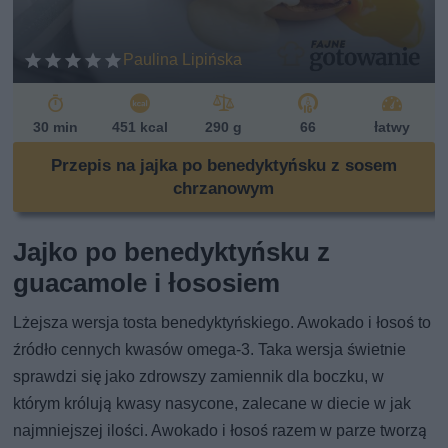
Paulina Lipińska
30 min
451 kcal
290 g
66
łatwy
Przepis na jajka po benedyktyńsku z sosem
chrzanowym
Jajko po benedyktyńsku z
guacamole i łososiem
Lżejsza wersja tosta benedyktyńskiego. Awokado i łosoś to
źródło cennych kwasów omega-3. Taka wersja świetnie
sprawdzi się jako zdrowszy zamiennik dla boczku, w
którym królują kwasy nasycone, zalecane w diecie w jak
najmniejszej ilości. Awokado i łosoś razem w parze tworzą