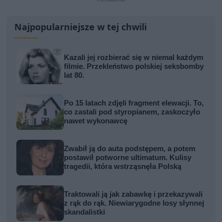
Najpopularniejsze w tej chwili
Kazali jej rozbierać się w niemal każdym
filmie. Przekleństwo polskiej seksbomby
lat 80.
Po 15 latach zdjęli fragment elewacji. To,
co zastali pod styropianem, zaskoczyło
nawet wykonawcę
Zwabił ją do auta podstępem, a potem
postawił potworne ultimatum. Kulisy
tragedii, która wstrząsnęła Polską
Traktowali ją jak zabawkę i przekazywali
z rąk do rąk. Niewiarygodne losy słynnej
skandalistki