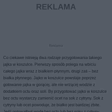
Co ciekawe istnieją dwa rodzaje przygotowania takiego
jajka w koszulce. Pierwszy sposób polega na wbiciu
całego jajka wraz z białkiem płynnym, drugi zaś – bez
białka płynnego. Jajko w koszulce powstaje poprzez
gotowanie jajka w gorącej, ale nie wrzącej wodzie z
dodatkiem octu oraz soli. By przygotować jajko w koszulce
bez octu wystarczy zamienić ocet na sok z cytryny. Sok z
cytryny lub ocet powoduje, że białko jest bardziej zbite.
Jeśli gotowałbyś wodę bez octu lub bez soku z cytryny