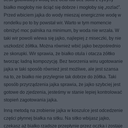
białko mogłoby nie ściąć się dobrze i mogłoby się „rozlać”.
Przed wbiciem jajka do wody mieszaj energicznie wodę w
rondelku po to by powstał wir. Warto w tym momencie
obniżyć moc palnika na minimum, by woda nie wrzała. W
taki wir powoli wlewa się jajko, najlepiej z miseczki, by nie
uszkodzić żółtka. Można również wbić jajko bezpośrednio
ze skorupki. Wir sprawia, że białko otula i otacza żółtko
tworząc ładną kompozycję. Bez tworzenia wiru ugotowanie
jajka w taki sposób również jest możliwe, ale jest szansa
na to, ze białko nie przylegnie tak dobrze do żółtka. Taki
sposób przyrządzenia jajka sprawia, że jajko szybciej jest
gotowe do zjedzenia, jesteśmy w stanie lepiej kontrolować
stopień zagotowania jajka.
Inną metodą na zrobienie jajka w koszulce jest odcedzenie
części płynnej białka na sitku. Na sitko wbijasz jajko,
czekasz aż białko rzadsze przepłynie przez oczka i zostaje