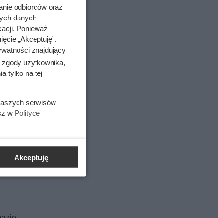
anie odbiorców oraz
nych danych
kacji. Ponieważ
ięcie „Akceptuję”.
ywatności znajdujący
ą zgody użytkownika,
 tylko na tej
 naszych serwisów
esz w
Polityce
Akceptuję
bazie