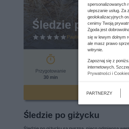
spersonalizowanych re
ulepszanie usług. Za
geolokalizacyjnych or
Śledzie po kaszu
cenimy Twoją prywatno
Zgoda jest dobrowoln
Paulina Lipińska
się w lewym dolnym r
ale masz prawo sprzec
witrynie.
Zapoznaj się z poniż
internetowych. Szcze
Przygotowanie
Kaloryczność
Wie
Prywatności i Cookie
30 min
316 kcal
Przepis 
PARTNERZY
Śledzie po giżycku
Śledzie po giżycku są pyszną, nieco odmienną wer