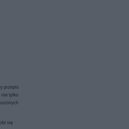
y przepis
nie tylko
suszonych
obi się