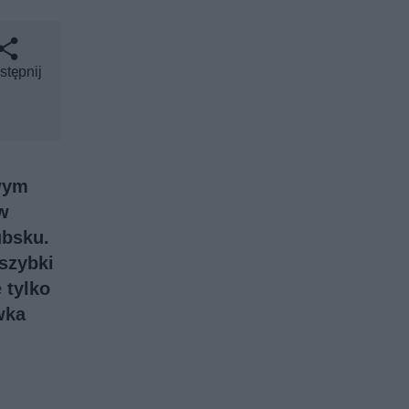
stępnij
owym
w
ubsku.
 szybki
 tylko
wka