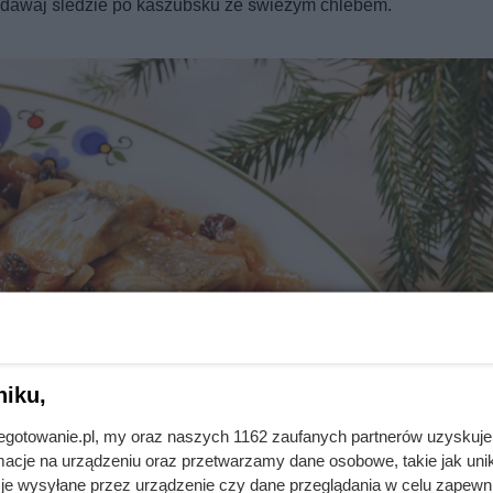
Podawaj śledzie po kaszubsku ze świeżym chlebem.
niku,
jnegotowanie.pl, my oraz naszych 1162 zaufanych partnerów uzyskuje
cje na urządzeniu oraz przetwarzamy dane osobowe, takie jak unika
je wysyłane przez urządzenie czy dane przeglądania w celu zapewn