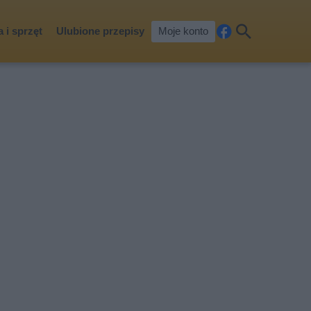
 i sprzęt
Ulubione przepisy
Moje konto
Fa
Szu
ceb
kaj
ook