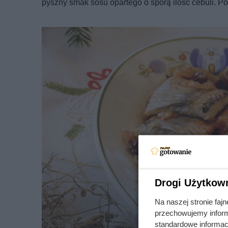
pyszny smak sosu opartego o sporą ilość cebuli. 
Drogi Użytkow
Na naszej stronie fa
przechowujemy informa
standardowe informac