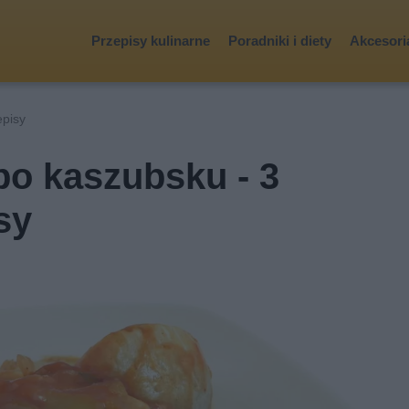
Przepisy kulinarne
Poradniki i diety
Akcesoria
episy
po kaszubsku - 3
sy