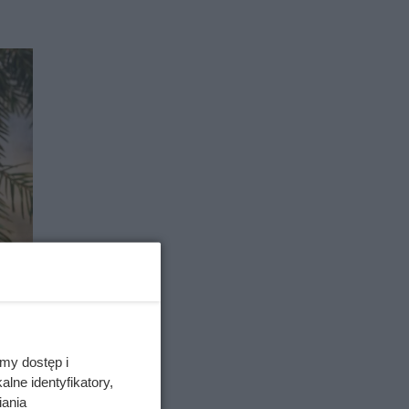
my dostęp i
lne identyfikatory,
iania