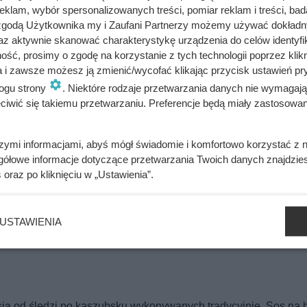
klam, wybór spersonalizowanych treści, pomiar reklam i treści, bad
 zgodą Użytkownika my i Zaufani Partnerzy możemy używać dokład
az aktywnie skanować charakterystykę urządzenia do celów identyfi
bsku
ść, prosimy o zgodę na korzystanie z tych technologii poprzez klikn
a i zawsze możesz ją zmienić/wycofać klikając przycisk ustawień pr
ogu strony
. Niektóre rodzaje przetwarzania danych nie wymagaj
iwić się takiemu przetwarzaniu. Preferencje będą miały zastosowania
szymi informacjami, abyś mógł świadomie i komfortowo korzystać z
gółowe informacje dotyczące przetwarzania Twoich danych znajdzi
lkość porcji
Indeks glikemiczny
Poziom trudności
s
oraz po kliknięciu w „Ustawienia”.
190 g
44
łatwy
na śledzie po kaszubsku
USTAWIENIA
sją od śledzi po kaszubsku wykonywanych tradycyjnie. Sos na 