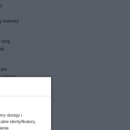
cz
ę również
 sytą,
nak
zupa
 papryki
 niewielką
zupą
my dostęp i
lne identyfikatory,
iania