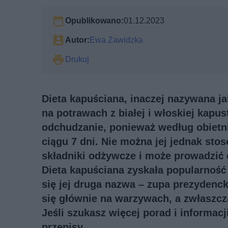
Opublikowano:
01.12.2023
Autor:
Ewa Zawidzka
Drukuj
Dieta kapuściana, inaczej nazywana j
na potrawach z białej i włoskiej kapu
odchudzanie, ponieważ według obietn
ciągu 7 dni. Nie można jej jednak sto
składniki odżywcze i może prowadzi
Dieta kapuściana zyskała popularność
się jej druga nazwa – zupa prezydenck
się głównie na warzywach, a zwłaszcza
Jeśli szukasz więcej porad i informac
przepisy
.