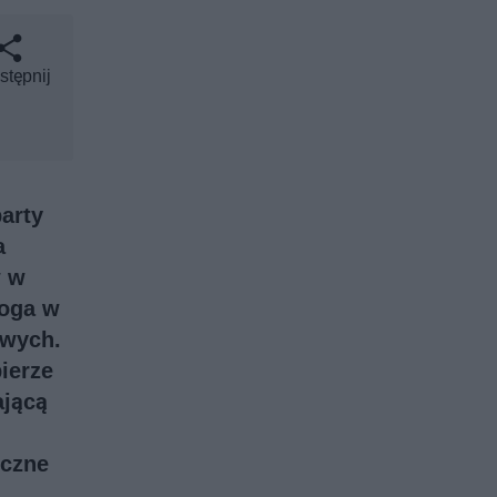
stępnij
arty
a
w w
boga w
owych.
ierze
ającą
yczne