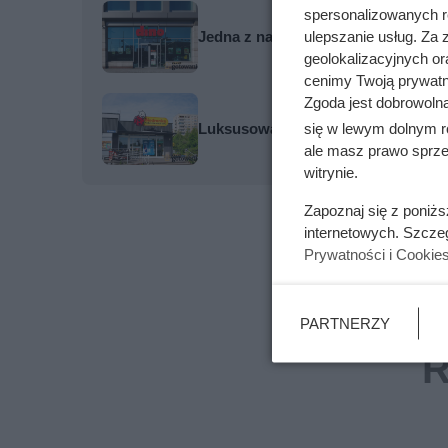
spersonalizowanych re
ulepszanie usług. Za
Jedna z najpopularniejszych kaw wł
geolokalizacyjnych or
cenimy Twoją prywatno
Zgoda jest dobrowoln
się w lewym dolnym r
Luksusowa kawa w cenie, jakiej nie
ale masz prawo sprzec
witrynie.
Zapoznaj się z poniż
internetowych. Szcze
Prywatności i Cookie
PARTNERZY