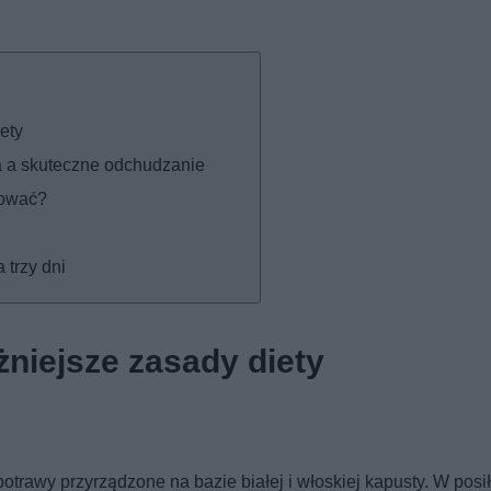
ety
a a skuteczne odchudzanie
sować?
 trzy dni
żniejsze zasady diety
otrawy przyrządzone na bazie białej i włoskiej kapusty. W posi