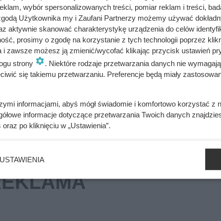
klam, wybór spersonalizowanych treści, pomiar reklam i treści, bad
 zgodą Użytkownika my i Zaufani Partnerzy możemy używać dokład
aśnie mocno staniała. Oferta przyciąga klientów do Dino
az aktywnie skanować charakterystykę urządzenia do celów identyfi
ść, prosimy o zgodę na korzystanie z tych technologii poprzez klikn
a i zawsze możesz ją zmienić/wycofać klikając przycisk ustawień pr
ogu strony
. Niektóre rodzaje przetwarzania danych nie wymagaj
 było od bardzo dawna. Klienci Biedronki zachwyceni
iwić się takiemu przetwarzaniu. Preferencje będą miały zastosowania
szymi informacjami, abyś mógł świadomie i komfortowo korzystać z
gółowe informacje dotyczące przetwarzania Twoich danych znajdzi
s
oraz po kliknięciu w „Ustawienia”.
USTAWIENIA