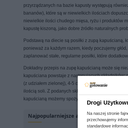
przyrządzanych na bazie kapusty występują równie
bananów), które są w niewielkich ilościach dopusz
niewielkie ilości chudego mięsa, ryżu i produktów 
kapustę kiszoną, jako dobre źródło naturalnych prob
Podstawą na diecie są posiłki z zupą kapuścianą, kt
ponieważ za każdym razem, kiedy poczujemy głód, m
zaplanować stałe, regularne posiłki, które dodatko
Dokładny przepis na zupę kapuścianą może się niez
kapuściana powstaje z następujących składników: gł
(z udziałem zielonej), 4-5 cebul, seler naciowy, pi
ilością soli. Z podanych składników przyrządza się 
kapuścianą możemy spożywać praktycznie bez ogr
Drogi Użytkow
Na naszej stronie fa
Najpopularniejsze artykuły
przechowujemy informa
standardowe informac