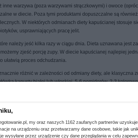
ż inne warzywa (poza warzywami strączkowymi) i owoce (opró
czalne w diecie. Poza tymi produktami dopuszczalne są również
mlecznych. W niektórych odmianach diety kapuścianej stosuje si
iotyków, usprawniających pracę jelit.
óre należy jeść kilka razy w ciągu dnia. Dieta uznawana jest za
ożemy zjeść porcję zupy. W diecie kapuścianej najlepiej jed
wo ułatwią proces odchudzania.
nacznie różnić w zależności od odmiany diety, ale klasyczna 
ówka kapusty białej lub włoskiej, 5-6 pomidorów, 2-3 kolorowe
eprz, chili i czosnek. Zupę możemy dodatkowo doprawić ziołami i
zupę, którą z zasady należy jeść przez cały tydzień. Potrawy z 
aniczeń.
niku,
jnegotowanie.pl, my oraz naszych 1162 zaufanych partnerów uzyskuje
cje na urządzeniu oraz przetwarzamy dane osobowe, takie jak unika
je wysyłane przez urządzenie czy dane przeglądania w celu zapewn