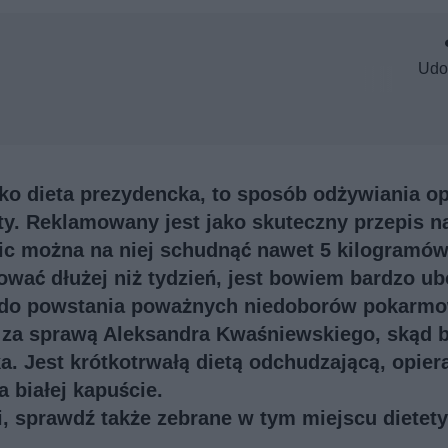
Udo
ako dieta prezydencka, to sposób odżywiania op
sty. Reklamowany jest jako skuteczny przepis n
ic można na niej schudnąć nawet 5 kilogramó
sować dłużej niż tydzień, jest bowiem bardzo u
ć do powstania poważnych niedoborów pokarm
 za sprawą Aleksandra Kwaśniewskiego, skąd b
a. Jest krótkotrwałą dietą odchudzającą, opier
 białej kapuście.
ji, sprawdź także
zebrane w tym miejscu dietet