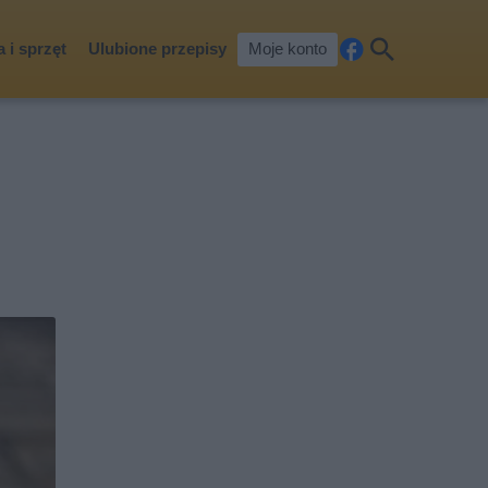
 i sprzęt
Ulubione przepisy
Moje konto
Fa
Szu
ceb
kaj
ook