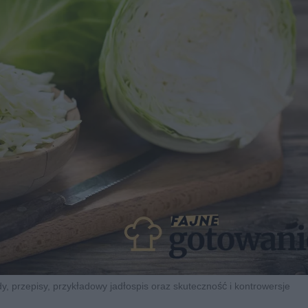
dy, przepisy, przykładowy jadłospis oraz skuteczność i kontrowersje