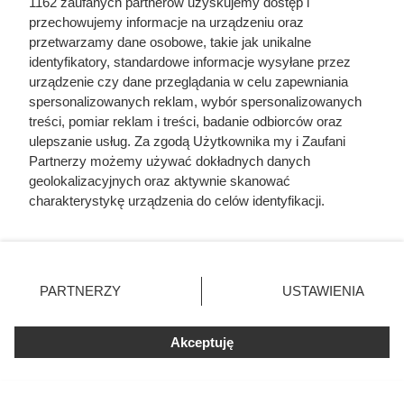
1162 zaufanych partnerów uzyskujemy dostęp i
przechowujemy informacje na urządzeniu oraz
przetwarzamy dane osobowe, takie jak unikalne
identyfikatory, standardowe informacje wysyłane przez
urządzenie czy dane przeglądania w celu zapewniania
spersonalizowanych reklam, wybór spersonalizowanych
treści, pomiar reklam i treści, badanie odbiorców oraz
ulepszanie usług. Za zgodą Użytkownika my i Zaufani
Partnerzy możemy używać dokładnych danych
geolokalizacyjnych oraz aktywnie skanować
charakterystykę urządzenia do celów identyfikacji.
Ponieważ cenimy Twoją prywatność, prosimy o zgodę na
korzystanie z tych technologii poprzez kliknięcie
„Akceptuję”. Zgoda jest dobrowolna i zawsze możesz ją
zmienić/wycofać klikając przycisk ustawień prywatności
PARTNERZY
USTAWIENIA
znajdujący się w lewym dolnym rogu strony
. Niektóre
rodzaje przetwarzania danych nie wymagają zgody
Akceptuję
użytkownika, ale masz prawo sprzeciwić się takiemu
przetwarzaniu. Preferencje będą miały zastosowania tylko
na tej witrynie.