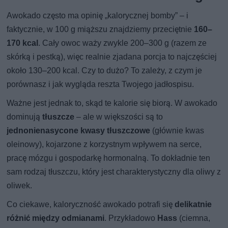
Awokado często ma opinię „kalorycznej bomby” – i
faktycznie, w 100 g miąższu znajdziemy przeciętnie
160–
170 kcal
. Cały owoc waży zwykle 200–300 g (razem ze
skórką i pestką), więc realnie zjadana porcja to najczęściej
około 130–200 kcal. Czy to dużo? To zależy, z czym je
porównasz i jak wygląda reszta Twojego jadłospisu.
Ważne jest jednak to, skąd te kalorie się biorą. W awokado
dominują
tłuszcze
– ale w większości są to
jednonienasycone kwasy tłuszczowe
(głównie kwas
oleinowy), kojarzone z korzystnym wpływem na serce,
pracę mózgu i gospodarkę hormonalną. To dokładnie ten
sam rodzaj tłuszczu, który jest charakterystyczny dla oliwy z
oliwek.
Co ciekawe, kaloryczność awokado potrafi się
delikatnie
różnić między odmianami
. Przykładowo
Hass
(ciemna,