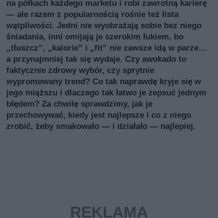
na półkach każdego marketu i robi zawrotną karierę
— ale razem z popularnością rośnie też lista
wątpliwości. Jedni nie wyobrażają sobie bez niego
śniadania, inni omijają je szerokim łukiem, bo
„tłuszcz”, „kalorie” i „fit” nie zawsze idą w parze…
a przynajmniej tak się wydaje. Czy awokado to
faktycznie zdrowy wybór, czy sprytnie
wypromowany trend? Co tak naprawdę kryje się w
jego miąższu i dlaczego tak łatwo je zepsuć jednym
błędem? Za chwilę sprawdzimy, jak je
przechowywać, kiedy jest najlepsze i co z niego
zrobić, żeby smakowało — i działało — najlepiej.