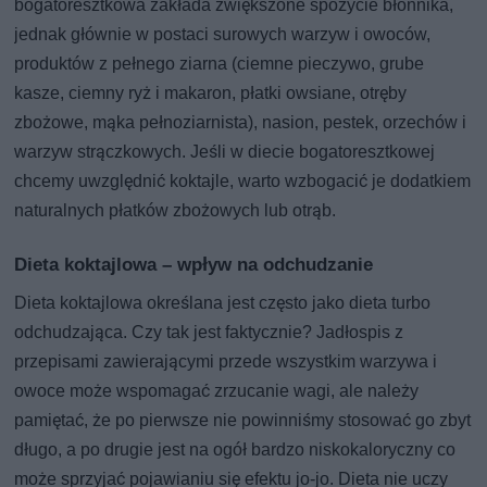
bogatoresztkowa zakłada zwiększone spożycie błonnika,
jednak głównie w postaci surowych warzyw i owoców,
produktów z pełnego ziarna (ciemne pieczywo, grube
kasze, ciemny ryż i makaron, płatki owsiane, otręby
zbożowe, mąka pełnoziarnista), nasion, pestek, orzechów i
warzyw strączkowych. Jeśli w diecie bogatoresztkowej
chcemy uwzględnić koktajle, warto wzbogacić je dodatkiem
naturalnych płatków zbożowych lub otrąb.
Dieta koktajlowa – wpływ na odchudzanie
Dieta koktajlowa określana jest często jako dieta turbo
odchudzająca. Czy tak jest faktycznie? Jadłospis z
przepisami zawierającymi przede wszystkim warzywa i
owoce może wspomagać zrzucanie wagi, ale należy
pamiętać, że po pierwsze nie powinniśmy stosować go zbyt
długo, a po drugie jest na ogół bardzo niskokaloryczny co
może sprzyjać pojawianiu się efektu jo-jo. Dieta nie uczy