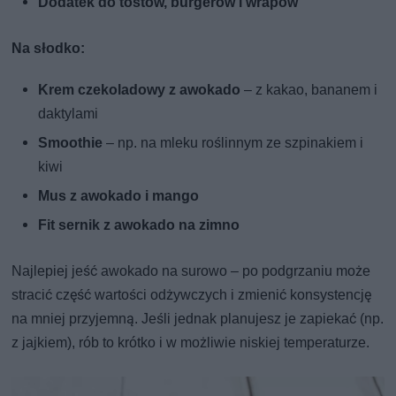
Dodatek do tostów, burgerów i wrapów
Na słodko:
Krem czekoladowy z awokado
– z kakao, bananem i
daktylami
Smoothie
– np. na mleku roślinnym ze szpinakiem i
kiwi
Mus z awokado i mango
Fit sernik z awokado na zimno
Najlepiej jeść awokado na surowo – po podgrzaniu może
stracić część wartości odżywczych i zmienić konsystencję
na mniej przyjemną. Jeśli jednak planujesz je zapiekać (np.
z jajkiem), rób to krótko i w możliwie niskiej temperaturze.