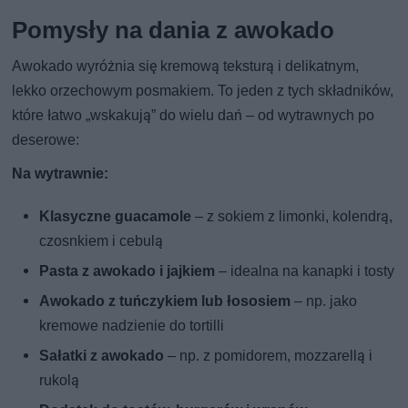
Pomysły na dania z awokado
Awokado wyróżnia się kremową teksturą i delikatnym,
lekko orzechowym posmakiem. To jeden z tych składników,
które łatwo „wskakują” do wielu dań – od wytrawnych po
deserowe:
Na wytrawnie:
Klasyczne guacamole
– z sokiem z limonki, kolendrą,
czosnkiem i cebulą
Pasta z awokado i jajkiem
– idealna na kanapki i tosty
Awokado z tuńczykiem lub łososiem
– np. jako
kremowe nadzienie do tortilli
Sałatki z awokado
– np. z pomidorem, mozzarellą i
rukolą