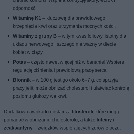
chronić komórki, wspiera kondycję skóry, wzrok i
odporność.
Witaminę K1
– kluczową dla prawidłowego
krzepnięcia krwi oraz utrzymania mocnych kości.
Witaminy z grupy B
– w tym kwas foliowy, istotny dla
układu nerwowego i szczególnie ważny w diecie
kobiet w ciąży.
Potas
– często nawet więcej niż w bananie! Wspiera
regulację ciśnienia i prawidłową pracę serca.
Błonnik
– w 100 g jest go około 6–7 g, co sprzyja
pracy jelit, może obniżać cholesterol i ułatwiać kontrolę
poziomu glukozy we krwi.
Dodatkowo awokado dostarcza
fitosteroli
, które mogą
pomagać w obniżaniu cholesterolu, a także
luteiny i
zeaksantyny
– związków wspierających zdrowie oczu.