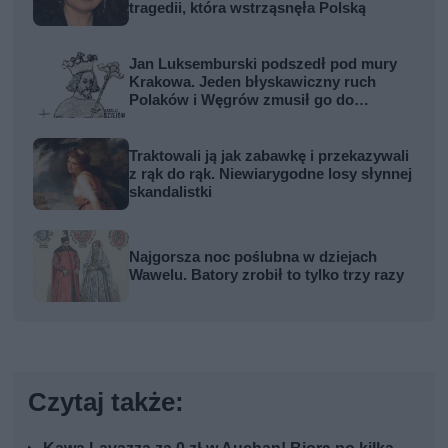
tragedii, która wstrząsnęła Polską
Jan Luksemburski podszedł pod mury
Krakowa. Jeden błyskawiczny ruch
Polaków i Węgrów zmusił go do
odwrotu
Traktowali ją jak zabawkę i przekazywali
z rąk do rąk. Niewiarygodne losy słynnej
skandalistki
Najgorsza noc poślubna w dziejach
Wawelu. Batory zrobił to tylko trzy razy
Czytaj także: