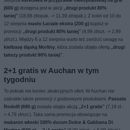
sierpnia
karkówka w przyprawie meksykańskiej na grill
(600 g)
dostępna jest w akcji
„drugi produkt 80%
taniej”
(18,98 zł/opak. -> 11,39 zł/opak.). Z kolei od 10 do
12 sierpnia
masło Łaciate ekstra (200 g)
kupisz w
promocji
„drugi produkt 80% taniej”
(4,99 zł/szt. -> 2,99
zł/szt.). Między 6 a 12 sierpnia warto też zwrócić uwagę na
kiełbasę śląską Morliny
, która została objęta ofertą
„drugi
tańszy produkt 90% taniej”
.
2+1 gratis w Auchan w tym
tygodniu
To jednak nie koniec atrakcyjnych ofert. W Auchan nie
zabrakło także promocji z gratisowymi produktami.
Passata
Rodolfi (690 g)
została objęta akcją
„2+1 gratis”
(7,19 zł -
> 4,79 zł/szt.). Taka sama promocja obowiązuje na
makaron włoski 100% durum Dolce & Gabbana Di