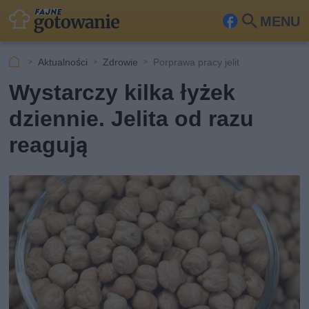
MENU
Fa
Szu
ceb
kaj
Aktualności
Zdrowie
Porprawa pracy jelit
ook
Wystarczy kilka łyżek
dziennie. Jelita od razu
reagują