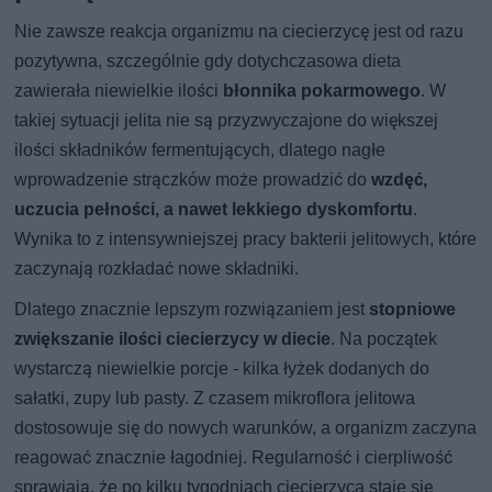
Nie zawsze reakcja organizmu na ciecierzycę jest od razu
pozytywna, szczególnie gdy dotychczasowa dieta
zawierała niewielkie ilości
błonnika pokarmowego
. W
takiej sytuacji jelita nie są przyzwyczajone do większej
ilości składników fermentujących, dlatego nagłe
wprowadzenie strączków może prowadzić do
wzdęć,
uczucia pełności, a nawet lekkiego dyskomfortu
.
Wynika to z intensywniejszej pracy bakterii jelitowych, które
zaczynają rozkładać nowe składniki.
Dlatego znacznie lepszym rozwiązaniem jest
stopniowe
zwiększanie ilości ciecierzycy w diecie
. Na początek
wystarczą niewielkie porcje - kilka łyżek dodanych do
sałatki, zupy lub pasty. Z czasem mikroflora jelitowa
dostosowuje się do nowych warunków, a organizm zaczyna
reagować znacznie łagodniej. Regularność i cierpliwość
sprawiają, że po kilku tygodniach ciecierzyca staje się