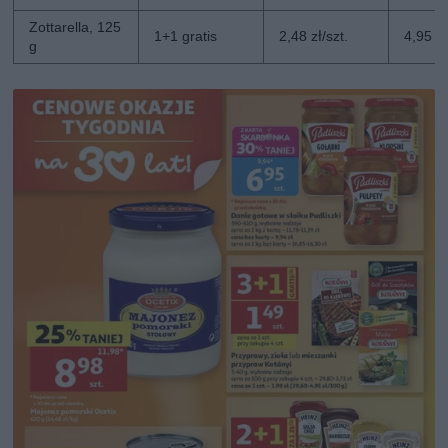
Zottarella, 125
1+1 gratis
2,48 zł/szt.
4,95 zł
g