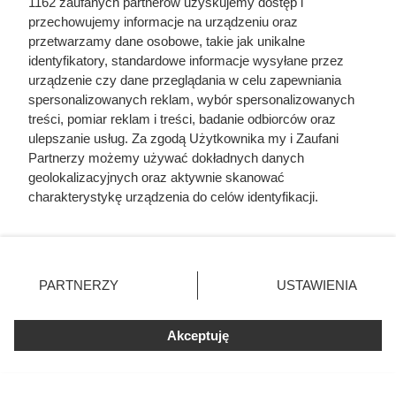
1162 zaufanych partnerów uzyskujemy dostęp i
przechowujemy informacje na urządzeniu oraz
przetwarzamy dane osobowe, takie jak unikalne
identyfikatory, standardowe informacje wysyłane przez
urządzenie czy dane przeglądania w celu zapewniania
spersonalizowanych reklam, wybór spersonalizowanych
treści, pomiar reklam i treści, badanie odbiorców oraz
ulepszanie usług. Za zgodą Użytkownika my i Zaufani
Partnerzy możemy używać dokładnych danych
geolokalizacyjnych oraz aktywnie skanować
charakterystykę urządzenia do celów identyfikacji.
Ponieważ cenimy Twoją prywatność, prosimy o zgodę na
korzystanie z tych technologii poprzez kliknięcie
„Akceptuję”. Zgoda jest dobrowolna i zawsze możesz ją
zmienić/wycofać klikając przycisk ustawień prywatności
PARTNERZY
USTAWIENIA
znajdujący się w lewym dolnym rogu strony
. Niektóre
rodzaje przetwarzania danych nie wymagają zgody
Akceptuję
użytkownika, ale masz prawo sprzeciwić się takiemu
przetwarzaniu. Preferencje będą miały zastosowania tylko
na tej witrynie.