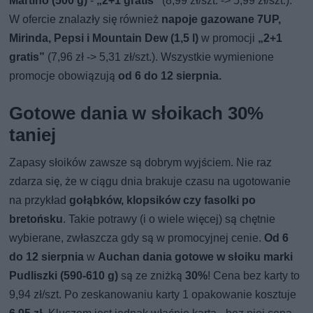
Martino (500 g)
-
„2+1 gratis”
(8,99 zł/szt. -> 5,99 zł/szt.).
W ofercie znalazły się również
napoje gazowane 7UP,
Mirinda, Pepsi i Mountain Dew (1,5 l)
w promocji
„2+1
gratis”
(7,96 zł -> 5,31 zł/szt.). Wszystkie wymienione
promocje obowiązują
od 6 do 12 sierpnia.
Gotowe dania w słoikach 30%
taniej
Zapasy słoików zawsze są dobrym wyjściem. Nie raz
zdarza się, że w ciągu dnia brakuje czasu na ugotowanie
na przykład
gołąbków, klopsików czy fasolki po
bretońsku
. Takie potrawy (i o wiele więcej) są chętnie
wybierane, zwłaszcza gdy są w promocyjnej cenie.
Od 6
do 12 sierpnia
w
Auchan dania gotowe w słoiku marki
Pudliszki (590-610 g)
są ze zniżką
30%
! Cena bez karty to
9,94 zł/szt. Po zeskanowaniu karty 1 opakowanie kosztuje