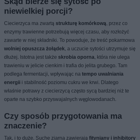
Skąd bierze się sytość po
niewielkiej porcji?
Ciecierzyca ma zwartą
strukturę komórkową
, przez co
enzymy trawienne potrzebują więcej czasu, aby rozłożyć
zawarte w niej składniki. To powoduje, że treść pokarmowa
wolniej opuszcza żołądek
, a uczucie sytości utrzymuje się
dłużej. Istotna jest także
skrobia oporna
, która nie ulega
trawieniu w jelicie cienkim i trafia do jelita grubego. Tam
podlega fermentacji, wpływając na
tempo uwalniania
energii
i stabilność poziomu cukru we krwi. Dlatego
właśnie potrawy z ciecierzycą często sycą bardziej niż te
oparte na szybko przyswajalnych węglowodanach.
Czy sposób przygotowania ma
znaczenie?
Tak, i to duże. Suche ziarna zawierają
fityniany i inhibitory