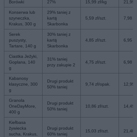
Borówki
27%
15,99 zł/kg
21,99 
Konserwa lub
29% taniej z
szyneczka,
kartą
5,59 zł/szt.
7,98 zł
Krakus, 300 g
Skarbonka
Serek
30% taniej z
puszysty,
kartą
4,85 zł/szt.
6,95 zł
Tartare, 140 g
Skarbonka
Ciastka Jeżyki,
31% taniej
Goplana, 140
4,75 zł/szt.
6,98 zł
przy zakupie 2
g
Kabanosy
Drugi produkt
klasyczne, 300
9,74 zł/opak.
12,99 
50% taniej
g
Granola
Drugi produkt
OneDayMore,
10,86 zł/szt.
14,49 z
50% taniej
400 g
Kiełbasa
żywiecka
Drugi produkt
15,03 zł/szt.
21,48 z
sucha, Krakus,
60% taniej