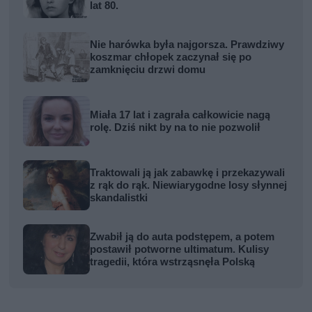
lat 80.
Nie harówka była najgorsza. Prawdziwy
koszmar chłopek zaczynał się po
zamknięciu drzwi domu
Miała 17 lat i zagrała całkowicie nagą
rolę. Dziś nikt by na to nie pozwolił
Traktowali ją jak zabawkę i przekazywali
z rąk do rąk. Niewiarygodne losy słynnej
skandalistki
Zwabił ją do auta podstępem, a potem
postawił potworne ultimatum. Kulisy
tragedii, która wstrząsnęła Polską