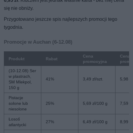
6,95 zł
. Kluczem jest jednak właśnie karta - bez niej cena
się nie obniży.
Przygotowano jeszcze spis najlepszych promocji tego
tygodnia.
Promocje w Auchan (6-12.08)
Cena
Cena 
Produkt
Rabat
promocyjna
promo
(10-12.08) Ser
w plastrach,
41%
3,49 zł/szt.
5,98 zł
SM Mlekpol,
150 g
Pistacje
solone lub
25%
5,69 zł/100 g
7,59 z
niesolone
Łosoś
27%
6,49 zł/100 g
8,99 z
atlantycki