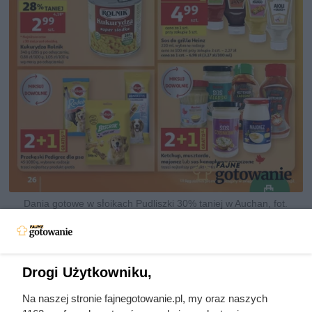
Dania gotowe w słoikach Pudliszki 30% taniej w Auchan, fot.
Opracowanie własne na podstawie gazetki promocyjnej Auchan z
dn. 6-12.08
Drogi Użytkowniku,
Na naszej stronie fajnegotowanie.pl, my oraz naszych