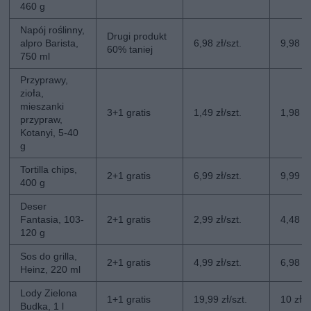
460 g
Napój roślinny,
Drugi produkt
alpro Barista,
6,98 zł/szt.
9,98 zł
60% taniej
750 ml
Przyprawy,
zioła,
mieszanki
3+1 gratis
1,49 zł/szt.
1,98 zł
przypraw,
Kotanyi, 5-40
g
Tortilla chips,
2+1 gratis
6,99 zł/szt.
9,99 zł
400 g
Deser
Fantasia, 103-
2+1 gratis
2,99 zł/szt.
4,48 zł
120 g
Sos do grilla,
2+1 gratis
4,99 zł/szt.
6,98 zł
Heinz, 220 ml
Lody Zielona
1+1 gratis
19,99 zł/szt.
10 zł/s
Budka, 1 l