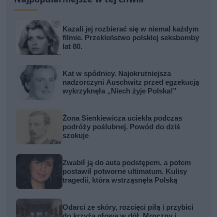
Kazali jej rozbierać się w niemal każdym
filmie. Przekleństwo polskiej seksbomby
lat 80.
Kat w spódnicy. Najokrutniejsza
nadzorczyni Auschwitz przed egzekucją
wykrzyknęła „Niech żyje Polska!”
Żona Sienkiewicza uciekła podczas
podróży poślubnej. Powód do dziś
szokuje
Zwabił ją do auta podstępem, a potem
postawił potworne ultimatum. Kulisy
tragedii, która wstrząsnęła Polską
Odarci ze skóry, rozcięci piłą i przybici
do krzyża głową w dół. Mroczny i