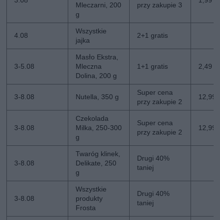
3.08
1,99 zł
Mleczarni, 200
przy zakupie 3
g
Wszystkie
4.08
2+1 gratis
jajka
Masło Ekstra,
3-5.08
Mleczna
1+1 gratis
2,49 zł
Dolina, 200 g
Super cena
3-8.08
Nutella, 350 g
12,99 z
przy zakupie 2
Czekolada
Super cena
3-8.08
Milka, 250-300
12,99 z
przy zakupie 2
g
Twaróg klinek,
Drugi 40%
3-8.08
Delikate, 250
taniej
g
Wszystkie
Drugi 40%
3-8.08
produkty
taniej
Frosta