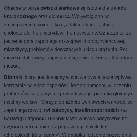
Obecne w porze
związki siarkowe
są istotne dla
układu
krwionośnego
oraz dla
serca
. Wpływają one na
zmniejszenie ciśnienia krwi, a także obniżają ilość
cholesterolu, trójglicerydów i homocysteiny. Oznacza to, że
jedzenie pora zapobiega rozwojowi choroby wieńcowej,
miażdżycy, problemów dotyczących układu krążenia. Por
może oddalić wizję pojawienia się zawału serca albo udaru
mózgu.
Błonnik
, który jest dostępny w tym warzywie także wpływa
korzystnie na wiele aspektów. Jest on pomocny w leczeniu
problemów związanych z prawidłową gospodarką glukozy i
insuliny we krwi. Sprzyja obniżeniu tych dwóch wartości, co
zapobiega rozwojowi
cukrzycy, insulinooporności
oraz
nadwagi
i
otyłości
. Błonnik także wpływa pozytywnie na
czynniki serca
, również poprawiając wyniki krwi
(cholesterol, trójglicerydy). W dodatku jedzenie pożywienia