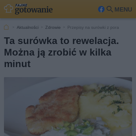
MENU
Fa
Szu
ceb
kaj
Aktualności
Zdrowie
Przepisy na surówki z pora
ook
Ta surówka to rewelacja.
Można ją zrobić w kilka
minut