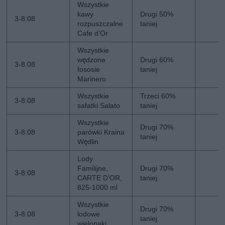
Wszystkie
kawy
Drugi 50%
3-8.08
rozpuszczalne
taniej
Cafe d’Or
Wszystkie
wędzone
Drugi 60%
3-8.08
łososie
taniej
Marinero
Wszystkie
Trzeci 60%
3-8.08
sałatki Salato
taniej
Wszystkie
Drugi 70%
3-8.08
parówki Kraina
taniej
Wędlin
Lody
Familijne,
Drugi 70%
3-8.08
CARTE D’OR,
taniej
825-1000 ml
Wszystkie
Drugi 70%
3-8.08
lodowe
taniej
wielopaki