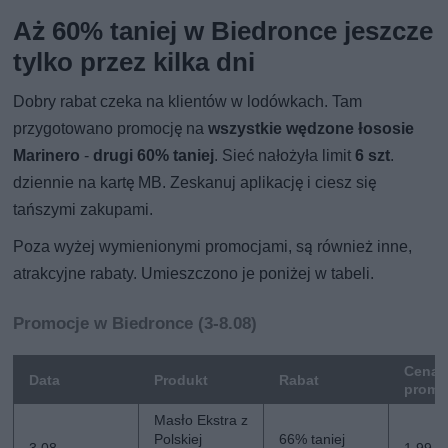
Aż 60% taniej w Biedronce jeszcze
tylko przez kilka dni
Dobry rabat czeka na klientów w lodówkach. Tam
przygotowano promocję na
wszystkie wędzone łososie
Marinero
-
drugi 60% taniej
. Sieć nałożyła limit
6 szt
.
dziennie na kartę MB. Zeskanuj aplikację i ciesz się
tańszymi zakupami.
Poza wyżej wymienionymi promocjami, są również inne,
atrakcyjne rabaty. Umieszczono je poniżej w tabeli.
Promocje w Biedronce (3-8.08)
Cena
Data
Produkt
Rabat
promo
Masło Ekstra z
Polskiej
66% taniej