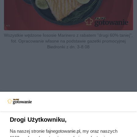
Wszystkie wędzone łososie Marinero z rabatem "drugi 60% taniej",
fot. Opracowanie własne na podstawie gazetki promocyjnej
Biedronki z dn. 3-8.08
Drogi Użytkowniku,
Na naszej stronie fajnegotowanie.pl, my oraz naszych