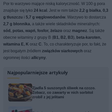
Por to warzywo mające niską kaloryczność. W 100 g pora
znajduje się tyko
24 kcal
. Jest w nim także
2,2 g białka
,
0,3
g tłuszczu
i
5,7 g węglowodanów
. Warzywo to dostarcza
2,7 g błonnika
, a także wiele składników mineralnych:
sód, potas, wapń, fosfor, żelazo
oraz
magnez
. Są także
obecne witaminy z grupy B (
B1, B2, B3
),
beta-karoten,
witamina E, K
oraz
C
. To, co charakteryzuje por, to fakt, że
jest bogatym źródłem
związków siarkowych
oraz
ogromnej ilości
allicyny
.
Najpopularniejsze artykuły
Zjadła 5 suszonych śliwek na czczo.
Zobacz, co zawarty w nich sorbitol
zrobił z jej jelitami