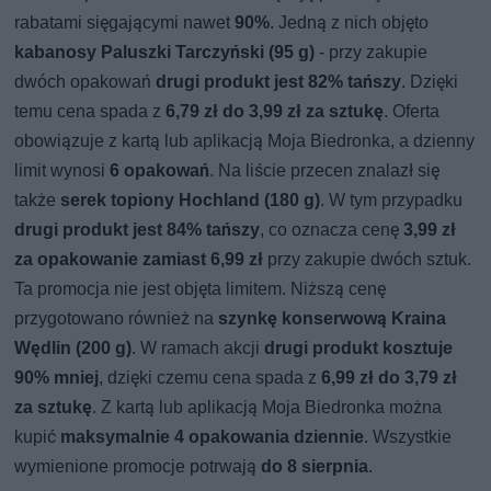
rabatami sięgającymi nawet
90%
. Jedną z nich objęto
kabanosy Paluszki Tarczyński (95 g)
- przy zakupie
dwóch opakowań
drugi produkt jest 82% tańszy
. Dzięki
temu cena spada z
6,79 zł do 3,99 zł za sztukę
. Oferta
obowiązuje z kartą lub aplikacją Moja Biedronka, a dzienny
limit wynosi
6 opakowań
. Na liście przecen znalazł się
także
serek topiony Hochland (180 g)
. W tym przypadku
drugi produkt jest 84% tańszy
, co oznacza cenę
3,99 zł
za opakowanie zamiast 6,99 zł
przy zakupie dwóch sztuk.
Ta promocja nie jest objęta limitem. Niższą cenę
przygotowano również na
szynkę konserwową Kraina
Wędlin (200 g)
. W ramach akcji
drugi produkt kosztuje
90% mniej
, dzięki czemu cena spada z
6,99 zł do 3,79 zł
za sztukę
. Z kartą lub aplikacją Moja Biedronka można
kupić
maksymalnie 4 opakowania dziennie
. Wszystkie
wymienione promocje potrwają
do 8 sierpnia
.