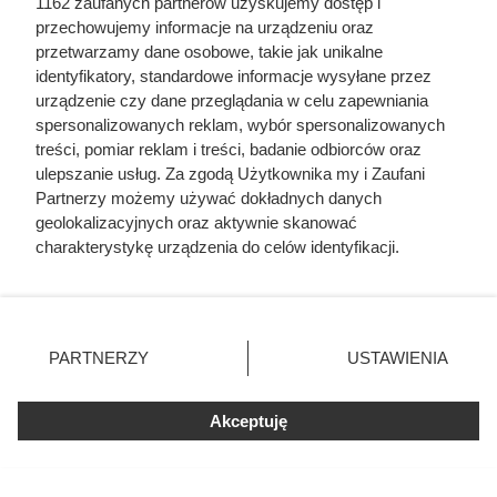
1162 zaufanych partnerów uzyskujemy dostęp i
przechowujemy informacje na urządzeniu oraz
przetwarzamy dane osobowe, takie jak unikalne
identyfikatory, standardowe informacje wysyłane przez
urządzenie czy dane przeglądania w celu zapewniania
spersonalizowanych reklam, wybór spersonalizowanych
treści, pomiar reklam i treści, badanie odbiorców oraz
ulepszanie usług. Za zgodą Użytkownika my i Zaufani
Partnerzy możemy używać dokładnych danych
geolokalizacyjnych oraz aktywnie skanować
charakterystykę urządzenia do celów identyfikacji.
Ponieważ cenimy Twoją prywatność, prosimy o zgodę na
korzystanie z tych technologii poprzez kliknięcie
„Akceptuję”. Zgoda jest dobrowolna i zawsze możesz ją
zmienić/wycofać klikając przycisk ustawień prywatności
PARTNERZY
USTAWIENIA
znajdujący się w lewym dolnym rogu strony
. Niektóre
rodzaje przetwarzania danych nie wymagają zgody
Akceptuję
użytkownika, ale masz prawo sprzeciwić się takiemu
przetwarzaniu. Preferencje będą miały zastosowania tylko
na tej witrynie.
Czytaj także: