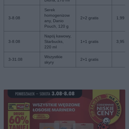
Diuna, 270 ml
Serek
homogenizow
3-8.08
2+2 gratis
1,99 zł
any, Danio
Pouch, 120 g
Napój kawowy,
3-8.08
Starbucks,
1+1 gratis
3,95 zł
220 ml
Wszystkie
3-31.08
2+1 gratis
skyry