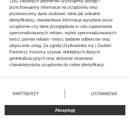
1162 zaufanych partnerów uzyskujemy dostęp i
przechowujemy informacje na urządzeniu oraz
przetwarzamy dane osobowe, takie jak unikalne
identyfikatory, standardowe informacje wysyłane przez
urządzenie czy dane przeglądania w celu zapewniania
spersonalizowanych reklam, wybór spersonalizowanych
treści, pomiar reklam i treści, badanie odbiorców oraz
ulepszanie usług. Za zgodą Użytkownika my i Zaufani
Partnerzy możemy używać dokładnych danych
geolokalizacyjnych oraz aktywnie skanować
charakterystykę urządzenia do celów identyfikacji.
Ponieważ cenimy Twoją prywatność, prosimy o zgodę na
korzystanie z tych technologii poprzez kliknięcie
Doprowadził do śmierci większej
„Akceptuję”. Zgoda jest dobrowolna i zawsze możesz ją
liczby ludzi niż Hitler i Stalin
zmienić/wycofać klikając przycisk ustawień prywatności
PARTNERZY
USTAWIENIA
razem wzięci. Mimo to czczą go
znajdujący się w lewym dolnym rogu strony
. Niektóre
rodzaje przetwarzania danych nie wymagają zgody
jako bohatera
Akceptuję
użytkownika, ale masz prawo sprzeciwić się takiemu
przetwarzaniu. Preferencje będą miały zastosowania tylko
na tej witrynie.