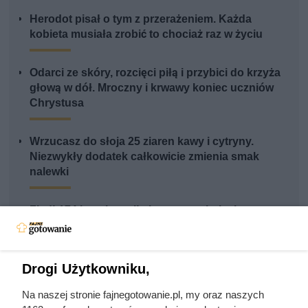
Herodot pisał o tym z przerażeniem. Każda
kobieta musiała zrobić to chociaż raz w życiu
Odarci ze skóry, rozcięci piłą i przybici do krzyża
głową w dół. Mroczny i krwawy koniec uczniów
Chrystusa
Wrzucasz do słoja 25 ziaren kawy i cytryny.
Niezwykły dodatek całkowicie zmienia smak
nalewki
Zjadł 174 koty i rzucił się na nogę kolesia z
okrętu. Mroczny przypadek żołnierza z Polski
Drogi Użytkowniku,
Na naszej stronie fajnegotowanie.pl, my oraz naszych