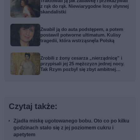
Traktowali ją jak zabawkę i przekazywali
z rąk do rąk. Niewiarygodne losy słynnej
skandalistki
Zwabił ją do auta podstępem, a potem
postawił potworne ultimatum. Kulisy
tragedii, która wstrząsnęła Polską
Zrobili z żony cesarza „nierządnicę” i
przypisali jej 25 mężczyzn jednej nocy.
Tak Rzym pozbył się zbyt ambitnej
kobiety
Czytaj także:
Zjadła miskę ugotowanego bobu. Oto co po kilku
godzinach stało się z jej poziomem cukru i
apetytem