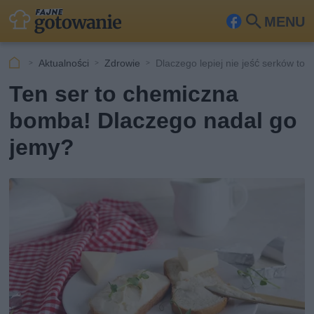
MENU
Fa
Szu
ceb
kaj
Aktualności
Zdrowie
Dlaczego lepiej nie jeść serków top
ook
Ten ser to chemiczna
bomba! Dlaczego nadal go
jemy?