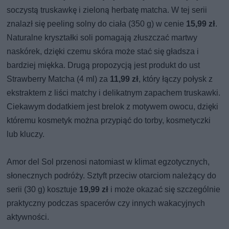
soczystą truskawkę i zieloną herbatę matcha. W tej serii
znalazł się peeling solny do ciała (350 g) w cenie
15,99 zł
.
Naturalne kryształki soli pomagają złuszczać martwy
naskórek, dzięki czemu skóra może stać się gładsza i
bardziej miękka. Drugą propozycją jest produkt do ust
Strawberry Matcha (4 ml) za
11,99 zł
, który łączy połysk z
ekstraktem z liści matchy i delikatnym zapachem truskawki.
Ciekawym dodatkiem jest brelok z motywem owocu, dzięki
któremu kosmetyk można przypiąć do torby, kosmetyczki
lub kluczy.
Amor del Sol przenosi natomiast w klimat egzotycznych,
słonecznych podróży. Sztyft przeciw otarciom należący do
serii (30 g) kosztuje
19,99 zł
i może okazać się szczególnie
praktyczny podczas spacerów czy innych wakacyjnych
aktywności.