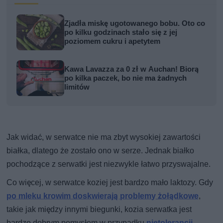
Zjadła miskę ugotowanego bobu. Oto co
po kilku godzinach stało się z jej
poziomem cukru i apetytem
Kawa Lavazza za 0 zł w Auchan! Biorą
po kilka paczek, bo nie ma żadnych
limitów
Jak widać, w serwatce nie ma zbyt wysokiej zawartości
białka, dlatego że zostało ono w serze. Jednak białko
pochodzące z serwatki jest niezwykle łatwo przyswajalne.
Co więcej, w serwatce koziej jest bardzo mało laktozy. Gdy
po mleku krowim doskwierają problemy żołądkowe
,
takie jak między innymi biegunki, kozia serwatka jest
bardzo dobrym pomysłem w przypadku
nietolerancji