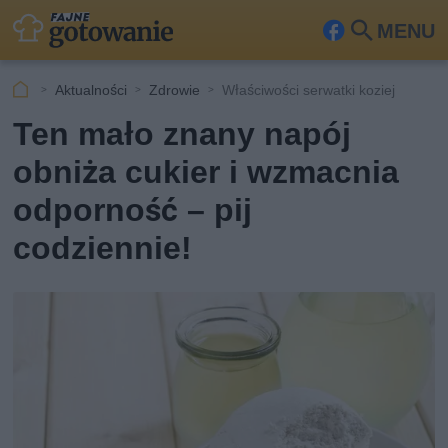
MENU
Fa
Szu
ceb
kaj
Aktualności
Zdrowie
Właściwości serwatki koziej
ook
Ten mało znany napój
obniża cukier i wzmacnia
odporność – pij
codziennie!