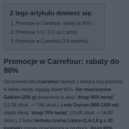
Promocje w Carrefour: rabaty do 80%
Promocje 1+1 i 2+1 za 1 grosz
Promocje w Carrefour (3-8 sierpnia)
Promocje w Carrefour: rabaty do
80%
Od poniedziałku
Carrefour
startuje z kolejną falą promocji,
w której rabaty sięgają nawet 80%.
Ser mascarpone
Galbani (250 g)
dostaniesz w akcji "
drugi 60% taniej
"
(11,39 zł/szt. -> 7,98 zł/szt.).
Lody Grycan (900-1100 ml)
objęto ofertą "
drugi 70% taniej
" (23,49 zł/szt. -> 16,90
zł/szt.). Z kolei
herbata czarna Lipton (1,4-1,8 g x 20
torebek)
została przeceniona w promocji "
drugi 80%