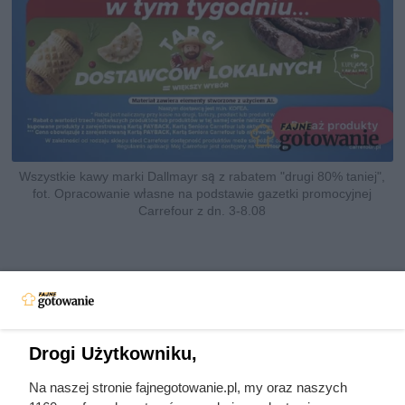
Wszystkie kawy marki Dallmayr są z rabatem "drugi 80% taniej",
fot. Opracowanie własne na podstawie gazetki promocyjnej
Carrefour z dn. 3-8.08
Drogi Użytkowniku,
Na naszej stronie fajnegotowanie.pl, my oraz naszych