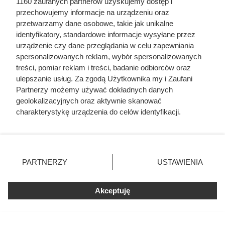
1160 zaufanych partnerów uzyskujemy dostęp i
przechowujemy informacje na urządzeniu oraz
przetwarzamy dane osobowe, takie jak unikalne
identyfikatory, standardowe informacje wysyłane przez
urządzenie czy dane przeglądania w celu zapewniania
spersonalizowanych reklam, wybór spersonalizowanych
treści, pomiar reklam i treści, badanie odbiorców oraz
ulepszanie usług. Za zgodą Użytkownika my i Zaufani
Partnerzy możemy używać dokładnych danych
geolokalizacyjnych oraz aktywnie skanować
charakterystykę urządzenia do celów identyfikacji.
Ponieważ cenimy Twoją prywatność, prosimy o zgodę na
korzystanie z tych technologii poprzez kliknięcie
„Akceptuję”. Zgoda jest dobrowolna i zawsze możesz ją
zmienić/wycofać klikając przycisk ustawień prywatności
PARTNERZY
USTAWIENIA
znajdujący się w lewym dolnym rogu strony
. Niektóre
rodzaje przetwarzania danych nie wymagają zgody
Akceptuję
użytkownika, ale masz prawo sprzeciwić się takiemu
przetwarzaniu. Preferencje będą miały zastosowania tylko
na tej witrynie.