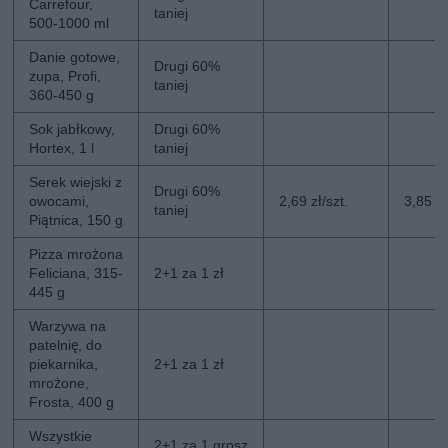
Carrefour,
taniej
500-1000 ml
Danie gotowe,
Drugi 60%
zupa, Profi,
taniej
360-450 g
Sok jabłkowy,
Drugi 60%
Hortex, 1 l
taniej
Serek wiejski z
Drugi 60%
owocami,
2,69 zł/szt.
3,85 zł
taniej
Piątnica, 150 g
Pizza mrożona
Feliciana, 315-
2+1 za 1 zł
445 g
Warzywa na
patelnię, do
piekarnika,
2+1 za 1 zł
mrożone,
Frosta, 400 g
Wszystkie
2+1 za 1 grosz