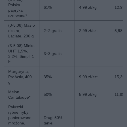
Polska
61%
4,99 zł/kg
12,99 
papryka
czerwona*
(3-5.08) Masło
ekstra,
2+2 gratis
2,99 zł/szt.
5,98 zł
Łaciate, 200 g
(3-5.08) Mleko
UHT 1,5%,
3+3 gratis
3,2%, Simpl, 1
l*
Margaryna,
ProActiv, 400
35%
9,99 zł/szt.
15,39 z
g
Melon
50%
5,99 zł/kg
11,99 
Cantaloupe*
Paluszki
rybne, ryby
panierowane,
Drugi 50%
mrożone,
taniej