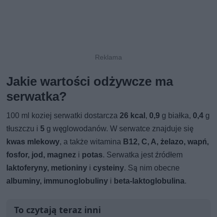
Jakie wartości odżywcze ma
serwatka?
100 ml koziej serwatki dostarcza
26 kcal
,
0,9
g białka,
0,4
g
tłuszczu i
5
g węglowodanów. W serwatce znajduje się
kwas mlekowy
, a także witamina
B12, C, A, żelazo, wapń,
fosfor, jod, magnez
i
potas
. Serwatka jest źródłem
laktoferyny, metioniny
i
cysteiny
. Są nim obecne
albuminy, immunoglobuliny
i
beta-laktoglobulina
.
To czytają teraz inni