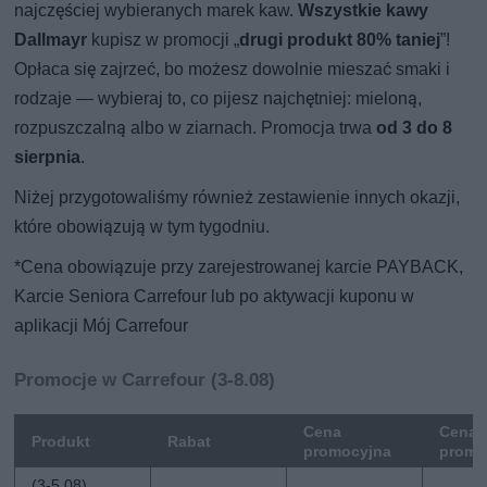
najczęściej wybieranych marek kaw.
Wszystkie kawy
Dallmayr
kupisz w promocji „
drugi produkt 80% taniej
”!
Opłaca się zajrzeć, bo możesz dowolnie mieszać smaki i
rodzaje — wybieraj to, co pijesz najchętniej: mieloną,
rozpuszczalną albo w ziarnach. Promocja trwa
od 3 do 8
sierpnia
.
Niżej przygotowaliśmy również zestawienie innych okazji,
które obowiązują w tym tygodniu.
*Cena obowiązuje przy zarejestrowanej karcie PAYBACK,
Karcie Seniora Carrefour lub po aktywacji kuponu w
aplikacji Mój Carrefour
Promocje w Carrefour (3-8.08)
Cena
Cena 
Produkt
Rabat
promocyjna
promo
(3-5.08)