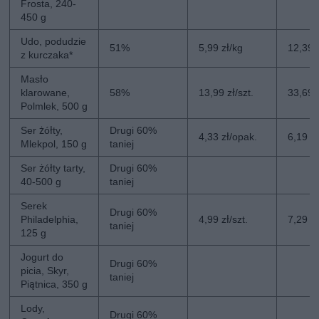
Frosta, 240-
450 g
Udo, podudzie
51%
5,99 zł/kg
12,39 
z kurczaka*
Masło
klarowane,
58%
13,99 zł/szt.
33,69 z
Polmlek, 500 g
Ser żółty,
Drugi 60%
4,33 zł/opak.
6,19 z
Mlekpol, 150 g
taniej
Ser żółty tarty,
Drugi 60%
40-500 g
taniej
Serek
Drugi 60%
Philadelphia,
4,99 zł/szt.
7,29 zł
taniej
125 g
Jogurt do
Drugi 60%
picia, Skyr,
taniej
Piątnica, 350 g
Lody,
Drugi 60%