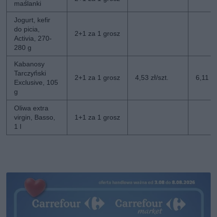
maślanki
Jogurt, kefir
do picia,
2+1 za 1 grosz
Activia, 270-
280 g
Kabanosy
Tarczyński
2+1 za 1 grosz
4,53 zł/szt.
6,11 zł
Exclusive, 105
g
Oliwa extra
virgin, Basso,
1+1 za 1 grosz
1 l