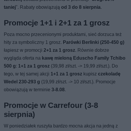
taniej
". Rabaty obowiązują
od 3 do 8 sierpnia
.
Promocje 1+1 i 2+1 za 1 grosz
Poza mocno przecenionymi produktami, sieć dorzuca też
hity za symboliczny 1 grosz.
Parówki Berlinki (250-450 g)
łapiesz w promocji
2+1 za 1 grosz
. Równie dobrze
wygląda oferta na
kawę mieloną Eduscho Family Tchibo
500 g
:
1+1 za 1 grosz
(39,98 zł/szt. -> 19,99 zł/szt.). Do
tego, w tej samej akcji
1+1 za 1 grosz
kupisz
czekoladę
Wedel 230-293 g
(19,99 zł/szt. -> 10 zł/szt.). Promocje
obowiązują w terminie
3-8.08
.
Promocje w Carrefour (3-8
sierpnia)
W poniedziałek ruszyła bardzo mocna akcja na jedną z