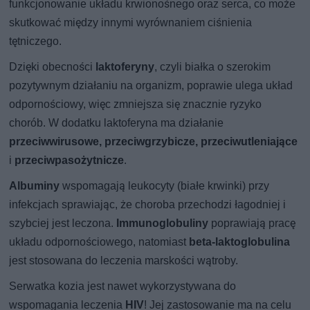
funkcjonowanie układu krwionośnego oraz serca, co może
skutkować między innymi wyrównaniem ciśnienia
tętniczego.
Dzięki obecności
laktoferyny
, czyli białka o szerokim
pozytywnym działaniu na organizm, poprawie ulega układ
odpornościowy, więc zmniejsza się znacznie ryzyko
chorób. W dodatku laktoferyna ma działanie
przeciwwirusowe, przeciwgrzybicze, przeciwutleniające
i
przeciwpasożytnicze
.
Albuminy
wspomagają leukocyty (białe krwinki) przy
infekcjach sprawiając, że choroba przechodzi łagodniej i
szybciej jest leczona.
Immunoglobuliny
poprawiają pracę
układu odpornościowego, natomiast
beta-laktoglobulina
jest stosowana do leczenia marskości wątroby.
Serwatka kozia jest nawet wykorzystywana do
wspomagania leczenia
HIV
! Jej zastosowanie ma na celu