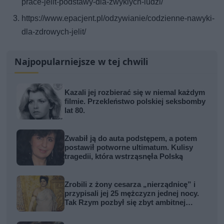
prace-jelit-podstawy-dla-zwyklych-ludzi/
https://www.epacjent.pl/odzywianie/codzienne-nawyki-
dla-zdrowych-jelit/
Najpopularniejsze w tej chwili
Kazali jej rozbierać się w niemal każdym
filmie. Przekleństwo polskiej seksbomby
lat 80.
Zwabił ją do auta podstępem, a potem
postawił potworne ultimatum. Kulisy
tragedii, która wstrząsnęła Polską
Zrobili z żony cesarza „nierządnicę” i
przypisali jej 25 mężczyzn jednej nocy.
Tak Rzym pozbył się zbyt ambitnej
kobiety