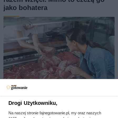
jako bohatera
Dziennikarze ujawnili
Drogi Użytkowniku,
pochodzenie mięsa z Dino. Klienci
zaskoczeni
Na naszej stronie fajnegotowanie.pl, my oraz naszych