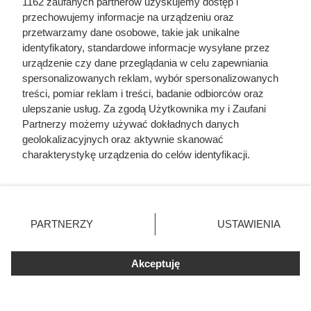
1162 zaufanych partnerów uzyskujemy dostęp i
przechowujemy informacje na urządzeniu oraz
przetwarzamy dane osobowe, takie jak unikalne
identyfikatory, standardowe informacje wysyłane przez
urządzenie czy dane przeglądania w celu zapewniania
spersonalizowanych reklam, wybór spersonalizowanych
treści, pomiar reklam i treści, badanie odbiorców oraz
ulepszanie usług. Za zgodą Użytkownika my i Zaufani
Partnerzy możemy używać dokładnych danych
geolokalizacyjnych oraz aktywnie skanować
charakterystykę urządzenia do celów identyfikacji.
Ponieważ cenimy Twoją prywatność, prosimy o zgodę na
korzystanie z tych technologii poprzez kliknięcie
„Akceptuję”. Zgoda jest dobrowolna i zawsze możesz ją
zmienić/wycofać klikając przycisk ustawień prywatności
Herodot pisał o tym z
PARTNERZY
USTAWIENIA
znajdujący się w lewym dolnym rogu strony
. Niektóre
przerażeniem. Każda kobieta
rodzaje przetwarzania danych nie wymagają zgody
musiała zrobić to chociaż raz w
Akceptuję
użytkownika, ale masz prawo sprzeciwić się takiemu
przetwarzaniu. Preferencje będą miały zastosowania tylko
życiu
na tej witrynie.