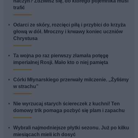
naczyń? Zdziwisz się, do którego pojemnika musi
trafić
Odarci ze skóry, rozcięci piłą i przybici do krzyża
głową w dół. Mroczny i krwawy koniec uczniów
Chrystusa
Ta wojna po raz pierwszy złamała potęgę
imperialnej Rosji. Mało kto o niej pamięta
Córki Młynarskiego przerwały milczenie. „Żyliśmy
w strachu”
Nie wyrzucaj starych ściereczek z kuchni! Ten
domowy trik pomaga pozbyć się plam i zapachu
Wybrali najmodniejsze płytki sezonu. Już po kilku
miesiącach mieli ich dosyć