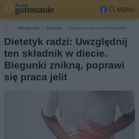
MENU
Fa
Szu
ceb
kaj
Aktualności
Zdrowie
Prosty nawyk na zdrowe jelita
ook
Dietetyk radzi: Uwzględnij
ten składnik w diecie.
Biegunki znikną, poprawi
się praca jelit