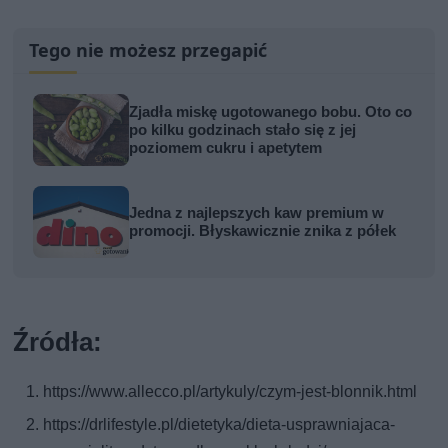
Tego nie możesz przegapić
Zjadła miskę ugotowanego bobu. Oto co
po kilku godzinach stało się z jej
poziomem cukru i apetytem
Jedna z najlepszych kaw premium w
promocji. Błyskawicznie znika z półek
Źródła:
https://www.allecco.pl/artykuly/czym-jest-blonnik.html
https://drlifestyle.pl/dietetyka/dieta-usprawniajaca-