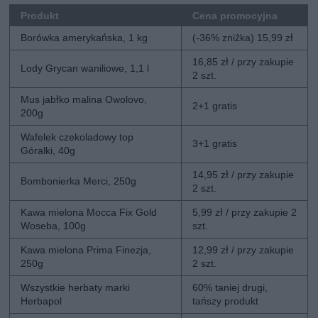
Produkt
Cena promocyjna
Borówka amerykańska, 1 kg
(-36% zniżka) 15,99 zł
16,85 zł / przy zakupie
Lody Grycan waniliowe, 1,1 l
2 szt.
Mus jabłko malina Owolovo,
2+1 gratis
200g
Wafelek czekoladowy top
3+1 gratis
Góralki, 40g
14,95 zł / przy zakupie
Bombonierka Merci, 250g
2 szt.
Kawa mielona Mocca Fix Gold
5,99 zł / przy zakupie 2
Woseba, 100g
szt.
Kawa mielona Prima Finezja,
12,99 zł / przy zakupie
250g
2 szt.
Wszystkie herbaty marki
60% taniej drugi,
Herbapol
tańszy produkt