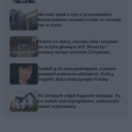
Herodot pisał o tym z przerażeniem.
Każda kobieta musiała zrobić to chociaż
raz w życiu
Odarci ze skóry, rozcięci piłą i przybici
do krzyża głową w dół. Mroczny i
krwawy koniec uczniów Chrystusa
Zwabił ją do auta podstępem, a potem
postawił potworne ultimatum. Kulisy
tragedii, która wstrząsnęła Polską
Po 15 latach zdjęli fragment elewacji. To,
co zastali pod styropianem, zaskoczyło
nawet wykonawcę