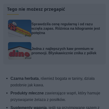
Tego nie możesz przegapić
Sprawdziła cenę regularną i od razu
wzięła zapas. Różnica na kilogramie jest
potężna
Jedna z najlepszych kaw premium w
promocji. Błyskawicznie znika z półek
Czarna herbata
, również bogata w taniny, działa
podobnie jak kawa.
Produkty mleczne
zawierające wapń, który hamuje
przyswajanie żelaza z posiłków.
Suplementy wapnia
, jeśli są przyjmowane razem z