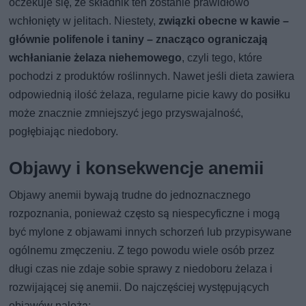
oczekuje się, że składnik ten zostanie prawidłowo
wchłonięty w jelitach. Niestety,
związki obecne w kawie –
głównie polifenole i taniny – znacząco ograniczają
wchłanianie żelaza niehemowego
, czyli tego, które
pochodzi z produktów roślinnych. Nawet jeśli dieta zawiera
odpowiednią ilość żelaza, regularne picie kawy do posiłku
może znacznie zmniejszyć jego przyswajalność,
pogłębiając niedobory.
Objawy i konsekwencje anemii
Objawy anemii bywają trudne do jednoznacznego
rozpoznania, ponieważ często są niespecyficzne i mogą
być mylone z objawami innych schorzeń lub przypisywane
ogólnemu zmęczeniu. Z tego powodu wiele osób przez
długi czas nie zdaje sobie sprawy z niedoboru żelaza i
rozwijającej się anemii. Do najczęściej występujących
objawów należą: